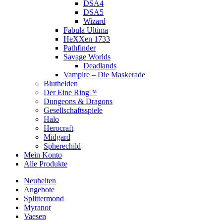
DSA4
DSA5
Wizard
Fabula Ultima
HeXXen 1733
Pathfinder
Savage Worlds
Deadlands
Vampire – Die Maskerade
Bluthelden
Der Eine Ring™
Dungeons & Dragons
Gesellschaftsspiele
Halo
Herocraft
Midgard
Spherechild
Mein Konto
Alle Produkte
Neuheiten
Angebote
Splittermond
Myranor
Vaesen