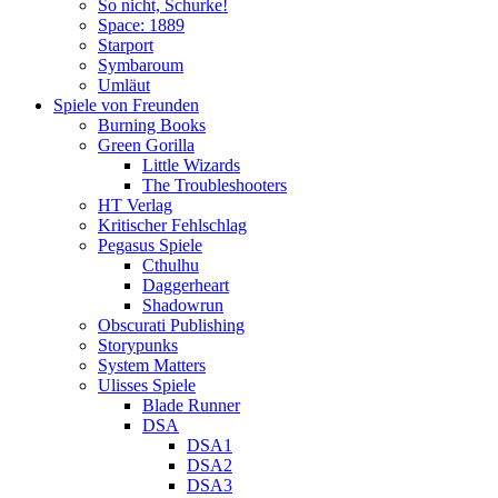
So nicht, Schurke!
Space: 1889
Starport
Symbaroum
Umläut
Spiele von Freunden
Burning Books
Green Gorilla
Little Wizards
The Troubleshooters
HT Verlag
Kritischer Fehlschlag
Pegasus Spiele
Cthulhu
Daggerheart
Shadowrun
Obscurati Publishing
Storypunks
System Matters
Ulisses Spiele
Blade Runner
DSA
DSA1
DSA2
DSA3