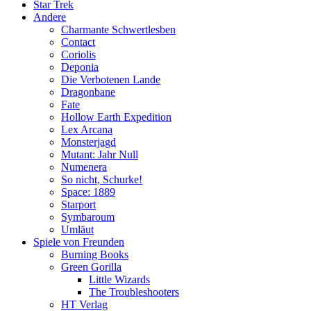
Star Trek
Andere
Charmante Schwertlesben
Contact
Coriolis
Deponia
Die Verbotenen Lande
Dragonbane
Fate
Hollow Earth Expedition
Lex Arcana
Monsterjagd
Mutant: Jahr Null
Numenera
So nicht, Schurke!
Space: 1889
Starport
Symbaroum
Umläut
Spiele von Freunden
Burning Books
Green Gorilla
Little Wizards
The Troubleshooters
HT Verlag