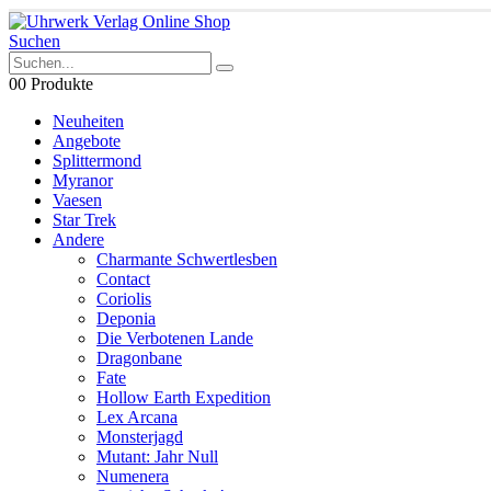
Suchen
0
0 Produkte
Neuheiten
Angebote
Splittermond
Myranor
Vaesen
Star Trek
Andere
Charmante Schwertlesben
Contact
Coriolis
Deponia
Die Verbotenen Lande
Dragonbane
Fate
Hollow Earth Expedition
Lex Arcana
Monsterjagd
Mutant: Jahr Null
Numenera