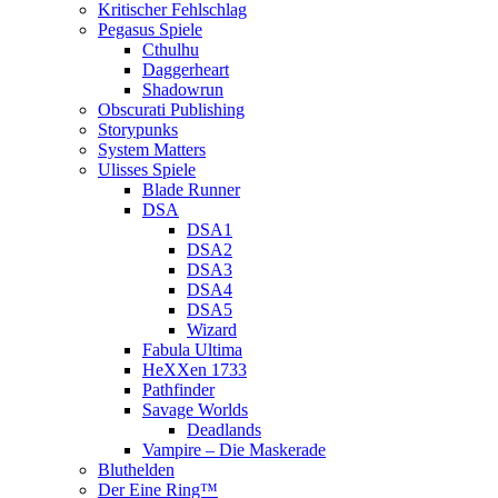
Kritischer Fehlschlag
Pegasus Spiele
Cthulhu
Daggerheart
Shadowrun
Obscurati Publishing
Storypunks
System Matters
Ulisses Spiele
Blade Runner
DSA
DSA1
DSA2
DSA3
DSA4
DSA5
Wizard
Fabula Ultima
HeXXen 1733
Pathfinder
Savage Worlds
Deadlands
Vampire – Die Maskerade
Bluthelden
Der Eine Ring™