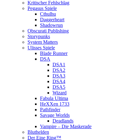
Kritischer Fehlschlag
Pegasus Spiele
Cthulhu
Daggerheart
Shadowrun
Obscurati Publishing
Storypunks
System Matters
Ulisses Spiele
Blade Runner
DSA
DSA1
DSA2
DSA3
DSA4
DSA5
Wizard
Fabula Ultima
HeXXen 1733
Pathfinder
Savage Worlds
Deadlands
Vampire – Die Maskerade
Bluthelden
Der Eine Ring™