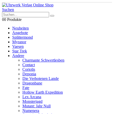
Suchen
0
0 Produkte
Neuheiten
Angebote
Splittermond
Myranor
Vaesen
Star Trek
Andere
Charmante Schwertlesben
Contact
Coriolis
Deponia
Die Verbotenen Lande
Dragonbane
Fate
Hollow Earth Expedition
Lex Arcana
Monsterjagd
Mutant: Jahr Null
Numenera