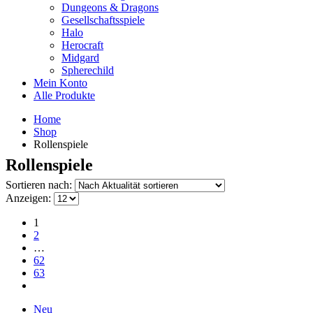
Dungeons & Dragons
Gesellschaftsspiele
Halo
Herocraft
Midgard
Spherechild
Mein Konto
Alle Produkte
Home
Shop
Rollenspiele
Rollenspiele
Sortieren nach:
Anzeigen:
1
2
…
62
63
Neu