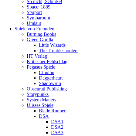
So nicht, Schurke!
Space: 1889
Starport
Symbaroum
Umläut
Spiele von Freunden
Burning Books
Green Gorilla
Little Wizards
The Troubleshooters
HT Verlag
Kritischer Fehlschlag
Pegasus Spiele
Cthulhu
Daggerheart
Shadowrun
Obscurati Publishing
Storypunks
System Matters
Ulisses Spiele
Blade Runner
DSA
DSA1
DSA2
DSA3