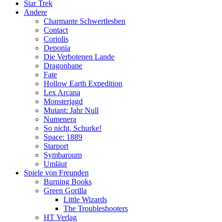
Star Trek
Andere
Charmante Schwertlesben
Contact
Coriolis
Deponia
Die Verbotenen Lande
Dragonbane
Fate
Hollow Earth Expedition
Lex Arcana
Monsterjagd
Mutant: Jahr Null
Numenera
So nicht, Schurke!
Space: 1889
Starport
Symbaroum
Umläut
Spiele von Freunden
Burning Books
Green Gorilla
Little Wizards
The Troubleshooters
HT Verlag