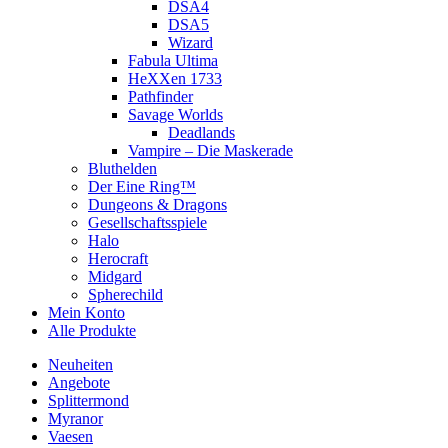
DSA4
DSA5
Wizard
Fabula Ultima
HeXXen 1733
Pathfinder
Savage Worlds
Deadlands
Vampire – Die Maskerade
Bluthelden
Der Eine Ring™
Dungeons & Dragons
Gesellschaftsspiele
Halo
Herocraft
Midgard
Spherechild
Mein Konto
Alle Produkte
Neuheiten
Angebote
Splittermond
Myranor
Vaesen