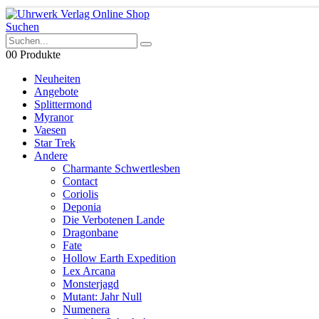
Suchen
0
0 Produkte
Neuheiten
Angebote
Splittermond
Myranor
Vaesen
Star Trek
Andere
Charmante Schwertlesben
Contact
Coriolis
Deponia
Die Verbotenen Lande
Dragonbane
Fate
Hollow Earth Expedition
Lex Arcana
Monsterjagd
Mutant: Jahr Null
Numenera