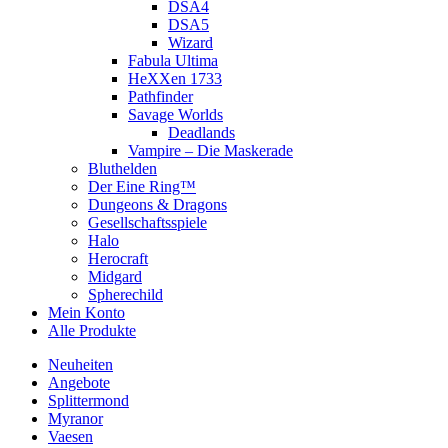
DSA4
DSA5
Wizard
Fabula Ultima
HeXXen 1733
Pathfinder
Savage Worlds
Deadlands
Vampire – Die Maskerade
Bluthelden
Der Eine Ring™
Dungeons & Dragons
Gesellschaftsspiele
Halo
Herocraft
Midgard
Spherechild
Mein Konto
Alle Produkte
Neuheiten
Angebote
Splittermond
Myranor
Vaesen