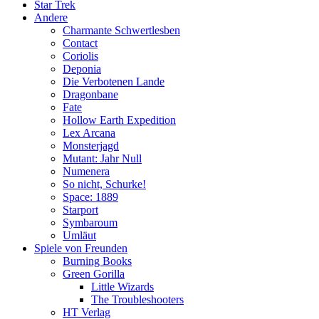
Star Trek
Andere
Charmante Schwertlesben
Contact
Coriolis
Deponia
Die Verbotenen Lande
Dragonbane
Fate
Hollow Earth Expedition
Lex Arcana
Monsterjagd
Mutant: Jahr Null
Numenera
So nicht, Schurke!
Space: 1889
Starport
Symbaroum
Umläut
Spiele von Freunden
Burning Books
Green Gorilla
Little Wizards
The Troubleshooters
HT Verlag