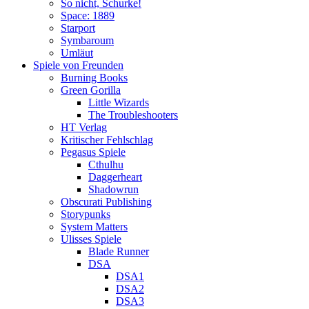
So nicht, Schurke!
Space: 1889
Starport
Symbaroum
Umläut
Spiele von Freunden
Burning Books
Green Gorilla
Little Wizards
The Troubleshooters
HT Verlag
Kritischer Fehlschlag
Pegasus Spiele
Cthulhu
Daggerheart
Shadowrun
Obscurati Publishing
Storypunks
System Matters
Ulisses Spiele
Blade Runner
DSA
DSA1
DSA2
DSA3