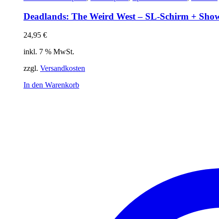
Deadlands: The Weird West – SL-Schirm + Sh
24,95
€
inkl. 7 % MwSt.
zzgl.
Versandkosten
In den Warenkorb