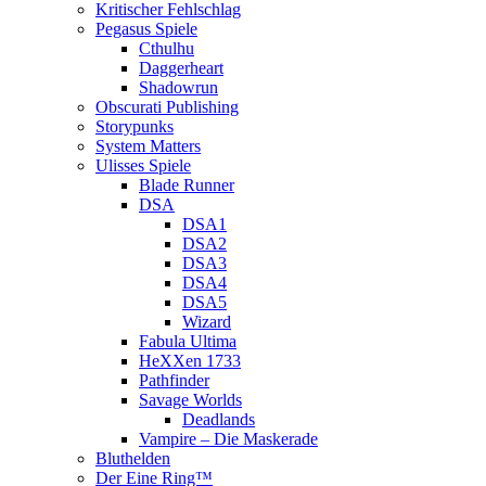
Kritischer Fehlschlag
Pegasus Spiele
Cthulhu
Daggerheart
Shadowrun
Obscurati Publishing
Storypunks
System Matters
Ulisses Spiele
Blade Runner
DSA
DSA1
DSA2
DSA3
DSA4
DSA5
Wizard
Fabula Ultima
HeXXen 1733
Pathfinder
Savage Worlds
Deadlands
Vampire – Die Maskerade
Bluthelden
Der Eine Ring™