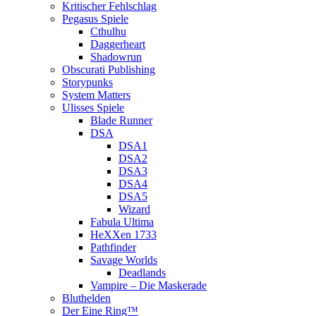
Kritischer Fehlschlag
Pegasus Spiele
Cthulhu
Daggerheart
Shadowrun
Obscurati Publishing
Storypunks
System Matters
Ulisses Spiele
Blade Runner
DSA
DSA1
DSA2
DSA3
DSA4
DSA5
Wizard
Fabula Ultima
HeXXen 1733
Pathfinder
Savage Worlds
Deadlands
Vampire – Die Maskerade
Bluthelden
Der Eine Ring™