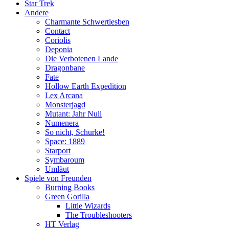
Star Trek
Andere
Charmante Schwertlesben
Contact
Coriolis
Deponia
Die Verbotenen Lande
Dragonbane
Fate
Hollow Earth Expedition
Lex Arcana
Monsterjagd
Mutant: Jahr Null
Numenera
So nicht, Schurke!
Space: 1889
Starport
Symbaroum
Umläut
Spiele von Freunden
Burning Books
Green Gorilla
Little Wizards
The Troubleshooters
HT Verlag