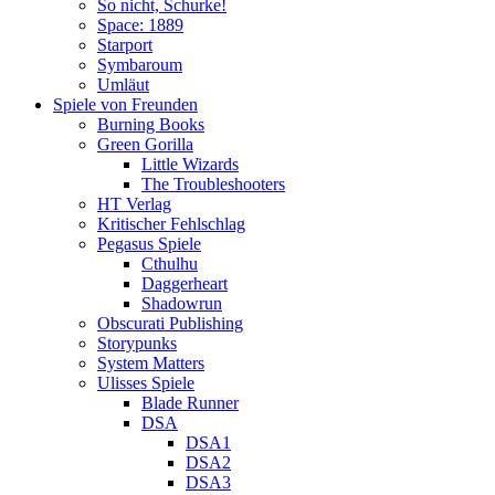
So nicht, Schurke!
Space: 1889
Starport
Symbaroum
Umläut
Spiele von Freunden
Burning Books
Green Gorilla
Little Wizards
The Troubleshooters
HT Verlag
Kritischer Fehlschlag
Pegasus Spiele
Cthulhu
Daggerheart
Shadowrun
Obscurati Publishing
Storypunks
System Matters
Ulisses Spiele
Blade Runner
DSA
DSA1
DSA2
DSA3