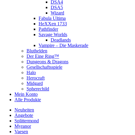
DSA4
DSA5
Wizard
Fabula Ultima
HeXXen 1733
Pathfinder
Savage Worlds
Deadlands
Vampire – Die Maskerade
Bluthelden
Der Eine Ring™
Dungeons & Dragons
Gesellschaftsspiele
Halo
Herocraft
Midgard
Spherechild
Mein Konto
Alle Produkte
Neuheiten
Angebote
Splittermond
Myranor
Vaesen