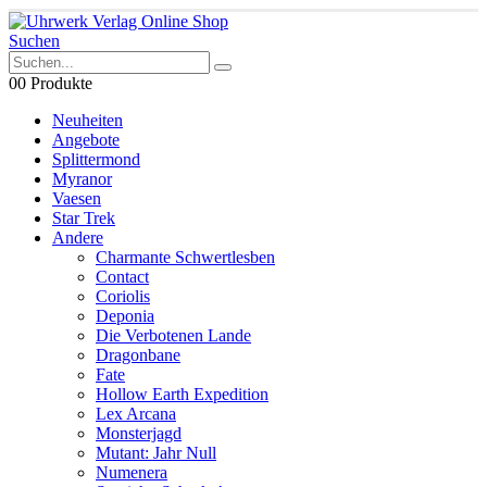
Suchen
0
0 Produkte
Neuheiten
Angebote
Splittermond
Myranor
Vaesen
Star Trek
Andere
Charmante Schwertlesben
Contact
Coriolis
Deponia
Die Verbotenen Lande
Dragonbane
Fate
Hollow Earth Expedition
Lex Arcana
Monsterjagd
Mutant: Jahr Null
Numenera