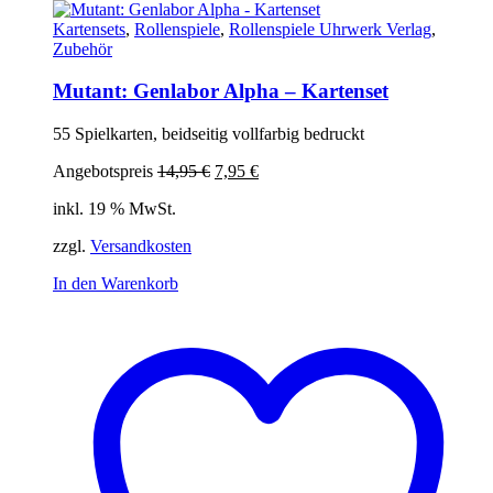
Kartensets
,
Rollenspiele
,
Rollenspiele Uhrwerk Verlag
,
Zubehör
Mutant: Genlabor Alpha – Kartenset
55 Spielkarten, beidseitig vollfarbig bedruckt
Ursprünglicher
Aktueller
Angebotspreis
14,95
€
7,95
€
Preis
Preis
inkl. 19 % MwSt.
war:
ist:
14,95 €
7,95 €.
zzgl.
Versandkosten
In den Warenkorb