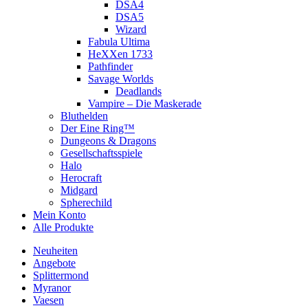
DSA4
DSA5
Wizard
Fabula Ultima
HeXXen 1733
Pathfinder
Savage Worlds
Deadlands
Vampire – Die Maskerade
Bluthelden
Der Eine Ring™
Dungeons & Dragons
Gesellschaftsspiele
Halo
Herocraft
Midgard
Spherechild
Mein Konto
Alle Produkte
Neuheiten
Angebote
Splittermond
Myranor
Vaesen