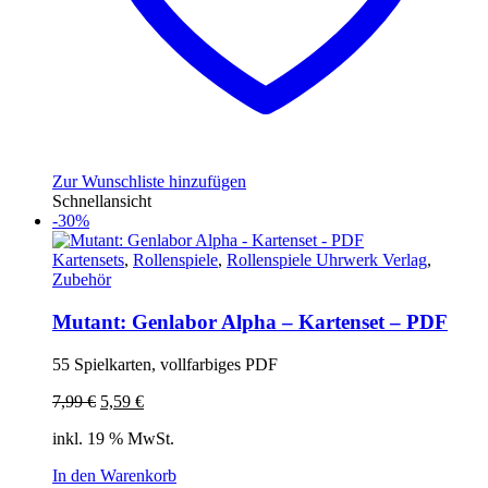
Zur Wunschliste hinzufügen
Schnellansicht
-30%
Kartensets
,
Rollenspiele
,
Rollenspiele Uhrwerk Verlag
,
Zubehör
Mutant: Genlabor Alpha – Kartenset – PDF
55 Spielkarten, vollfarbiges PDF
Ursprünglicher
Aktueller
7,99
€
5,59
€
Preis
Preis
inkl. 19 % MwSt.
war:
ist:
7,99 €
5,59 €.
In den Warenkorb