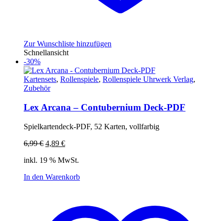
Zur Wunschliste hinzufügen
Schnellansicht
-30%
Kartensets
,
Rollenspiele
,
Rollenspiele Uhrwerk Verlag
,
Zubehör
Lex Arcana – Contubernium Deck-PDF
Spielkartendeck-PDF, 52 Karten, vollfarbig
Ursprünglicher
Aktueller
6,99
€
4,89
€
Preis
Preis
inkl. 19 % MwSt.
war:
ist:
6,99 €
4,89 €.
In den Warenkorb