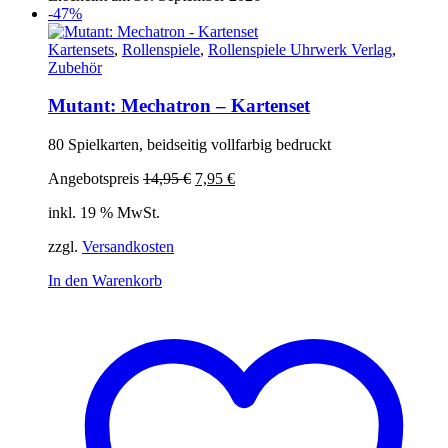
-47%
Kartensets
,
Rollenspiele
,
Rollenspiele Uhrwerk Verlag
,
Zubehör
Mutant: Mechatron – Kartenset
80 Spielkarten, beidseitig vollfarbig bedruckt
Ursprünglicher
Aktueller
Angebotspreis
14,95
€
7,95
€
Preis
Preis
inkl. 19 % MwSt.
war:
ist:
14,95 €
7,95 €.
zzgl.
Versandkosten
In den Warenkorb