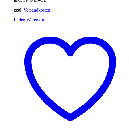
inkl. 19 % MwSt.
war:
ist:
14,95 €
7,95 €.
zzgl.
Versandkosten
In den Warenkorb