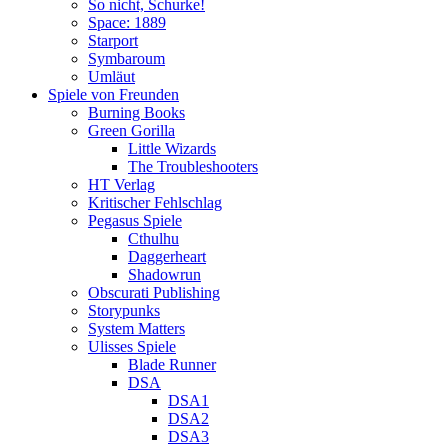
So nicht, Schurke!
Space: 1889
Starport
Symbaroum
Umläut
Spiele von Freunden
Burning Books
Green Gorilla
Little Wizards
The Troubleshooters
HT Verlag
Kritischer Fehlschlag
Pegasus Spiele
Cthulhu
Daggerheart
Shadowrun
Obscurati Publishing
Storypunks
System Matters
Ulisses Spiele
Blade Runner
DSA
DSA1
DSA2
DSA3