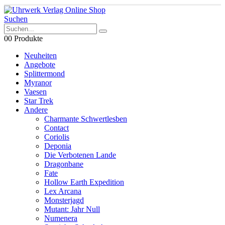
Suchen
0
0 Produkte
Neuheiten
Angebote
Splittermond
Myranor
Vaesen
Star Trek
Andere
Charmante Schwertlesben
Contact
Coriolis
Deponia
Die Verbotenen Lande
Dragonbane
Fate
Hollow Earth Expedition
Lex Arcana
Monsterjagd
Mutant: Jahr Null
Numenera