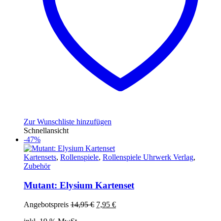
Zur Wunschliste hinzufügen
Schnellansicht
-47%
Kartensets
,
Rollenspiele
,
Rollenspiele Uhrwerk Verlag
,
Zubehör
Mutant: Elysium Kartenset
Ursprünglicher
Aktueller
Angebotspreis
14,95
€
7,95
€
Preis
Preis