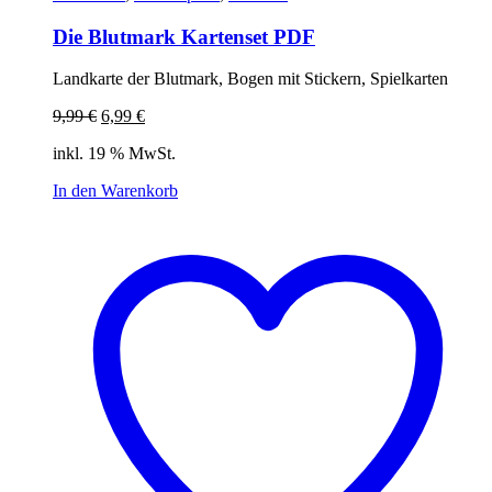
Die Blutmark Kartenset PDF
Landkarte der Blutmark, Bogen mit Stickern, Spielkarten
Ursprünglicher
Aktueller
9,99
€
6,99
€
Preis
Preis
inkl. 19 % MwSt.
war:
ist:
9,99 €
6,99 €.
In den Warenkorb