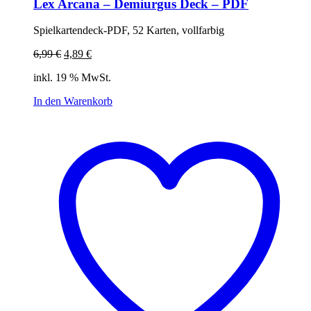
Lex Arcana – Demiurgus Deck – PDF
Spielkartendeck-PDF, 52 Karten, vollfarbig
Ursprünglicher
Aktueller
6,99
€
4,89
€
Preis
Preis
inkl. 19 % MwSt.
war:
ist:
6,99 €
4,89 €.
In den Warenkorb