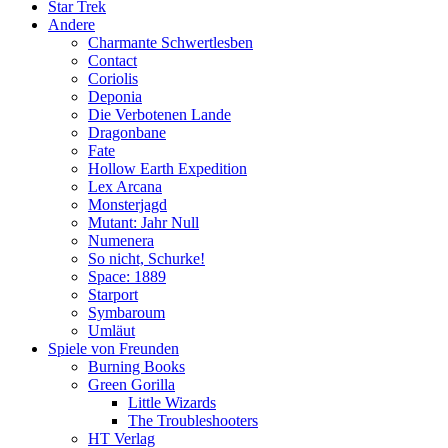
Star Trek
Andere
Charmante Schwertlesben
Contact
Coriolis
Deponia
Die Verbotenen Lande
Dragonbane
Fate
Hollow Earth Expedition
Lex Arcana
Monsterjagd
Mutant: Jahr Null
Numenera
So nicht, Schurke!
Space: 1889
Starport
Symbaroum
Umläut
Spiele von Freunden
Burning Books
Green Gorilla
Little Wizards
The Troubleshooters
HT Verlag