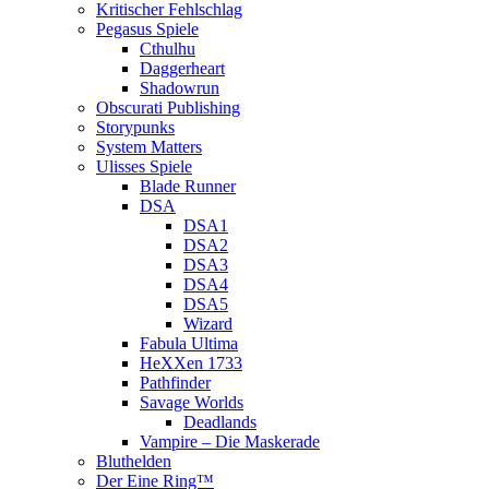
Kritischer Fehlschlag
Pegasus Spiele
Cthulhu
Daggerheart
Shadowrun
Obscurati Publishing
Storypunks
System Matters
Ulisses Spiele
Blade Runner
DSA
DSA1
DSA2
DSA3
DSA4
DSA5
Wizard
Fabula Ultima
HeXXen 1733
Pathfinder
Savage Worlds
Deadlands
Vampire – Die Maskerade
Bluthelden
Der Eine Ring™