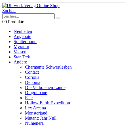
Suchen
0
0 Produkte
Neuheiten
Angebote
Splittermond
Myranor
Vaesen
Star Trek
Andere
Charmante Schwertlesben
Contact
Coriolis
Deponia
Die Verbotenen Lande
Dragonbane
Fate
Hollow Earth Expedition
Lex Arcana
Monsterjagd
Mutant: Jahr Null
Numenera