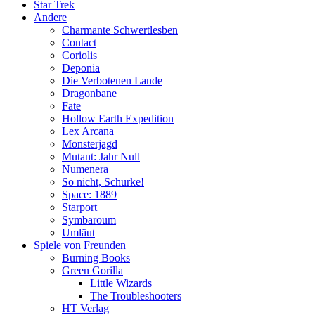
Star Trek
Andere
Charmante Schwertlesben
Contact
Coriolis
Deponia
Die Verbotenen Lande
Dragonbane
Fate
Hollow Earth Expedition
Lex Arcana
Monsterjagd
Mutant: Jahr Null
Numenera
So nicht, Schurke!
Space: 1889
Starport
Symbaroum
Umläut
Spiele von Freunden
Burning Books
Green Gorilla
Little Wizards
The Troubleshooters
HT Verlag