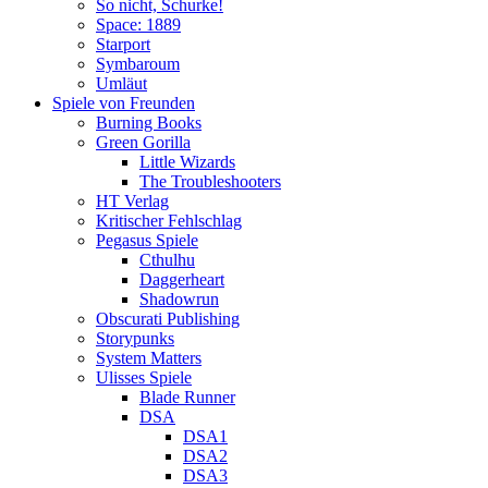
So nicht, Schurke!
Space: 1889
Starport
Symbaroum
Umläut
Spiele von Freunden
Burning Books
Green Gorilla
Little Wizards
The Troubleshooters
HT Verlag
Kritischer Fehlschlag
Pegasus Spiele
Cthulhu
Daggerheart
Shadowrun
Obscurati Publishing
Storypunks
System Matters
Ulisses Spiele
Blade Runner
DSA
DSA1
DSA2
DSA3