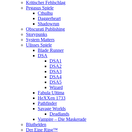
Kritischer Fehlschlag
Pegasus Spiele
Cthulhu
Daggerheart
Shadowrun
Obscurati Publishing
Storypunks
System Matters
Ulisses Spiele
Blade Runner
DSA
DSA1
DSA2
DSA3
DSA4
DSA5
Wizard
Fabula Ultima
HeXXen 1733
Pathfinder
Savage Worlds
Deadlands
Vampire – Die Maskerade
Bluthelden
Der Eine Ring™