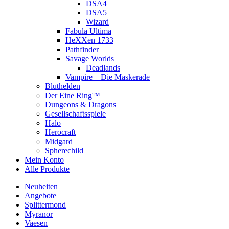
DSA4
DSA5
Wizard
Fabula Ultima
HeXXen 1733
Pathfinder
Savage Worlds
Deadlands
Vampire – Die Maskerade
Bluthelden
Der Eine Ring™
Dungeons & Dragons
Gesellschaftsspiele
Halo
Herocraft
Midgard
Spherechild
Mein Konto
Alle Produkte
Neuheiten
Angebote
Splittermond
Myranor
Vaesen