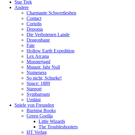
Star Trek
Andere
Charmante Schwertlesben
Contact
Coriolis
Deponia
Die Verbotenen Lande
Dragonbane
Fate
Hollow Earth Expedition
Lex Arcana
Monsterjagd
Mutant: Jahr Null
Numenera
So nicht, Schurke!
Space: 1889
Starport
Symbaroum
Umläut
Spiele von Freunden
Burning Books
Green Gorilla
Little Wizards
The Troubleshooters
HT Verlag