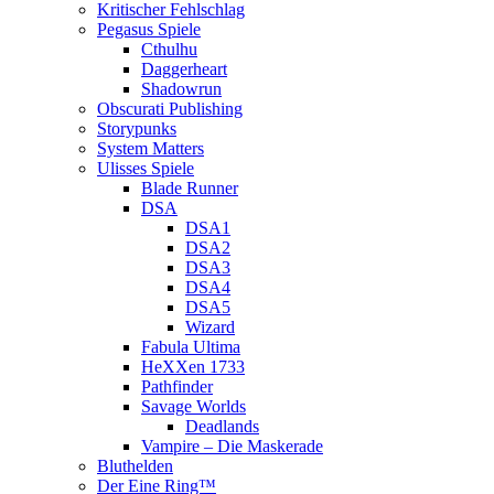
Kritischer Fehlschlag
Pegasus Spiele
Cthulhu
Daggerheart
Shadowrun
Obscurati Publishing
Storypunks
System Matters
Ulisses Spiele
Blade Runner
DSA
DSA1
DSA2
DSA3
DSA4
DSA5
Wizard
Fabula Ultima
HeXXen 1733
Pathfinder
Savage Worlds
Deadlands
Vampire – Die Maskerade
Bluthelden
Der Eine Ring™