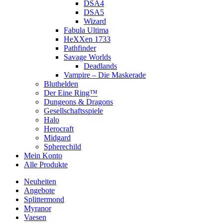
DSA4
DSA5
Wizard
Fabula Ultima
HeXXen 1733
Pathfinder
Savage Worlds
Deadlands
Vampire – Die Maskerade
Bluthelden
Der Eine Ring™
Dungeons & Dragons
Gesellschaftsspiele
Halo
Herocraft
Midgard
Spherechild
Mein Konto
Alle Produkte
Neuheiten
Angebote
Splittermond
Myranor
Vaesen