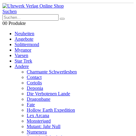
Suchen
0
0 Produkte
Neuheiten
Angebote
Splittermond
Myranor
Vaesen
Star Trek
Andere
Charmante Schwertlesben
Contact
Coriolis
Deponia
Die Verbotenen Lande
Dragonbane
Fate
Hollow Earth Expedition
Lex Arcana
Monsterjagd
Mutant: Jahr Null
Numenera