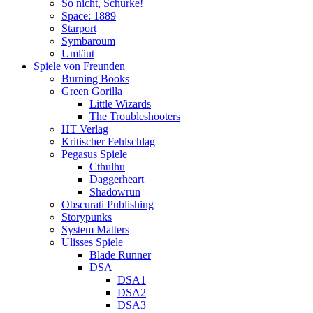
So nicht, Schurke!
Space: 1889
Starport
Symbaroum
Umläut
Spiele von Freunden
Burning Books
Green Gorilla
Little Wizards
The Troubleshooters
HT Verlag
Kritischer Fehlschlag
Pegasus Spiele
Cthulhu
Daggerheart
Shadowrun
Obscurati Publishing
Storypunks
System Matters
Ulisses Spiele
Blade Runner
DSA
DSA1
DSA2
DSA3