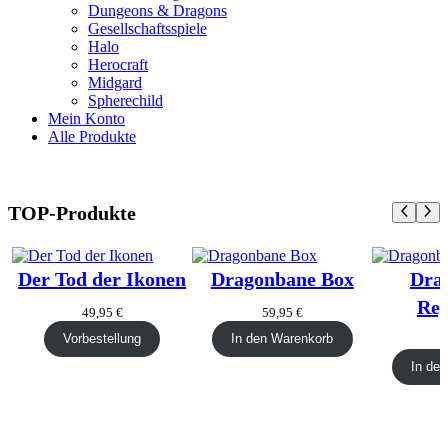
Dungeons & Dragons
Gesellschaftsspiele
Halo
Herocraft
Midgard
Spherechild
Mein Konto
Alle Produkte
TOP-Produkte
Der Tod der Ikonen
Dragonbane Box
Dra
Reg
49,95
€
59,95
€
Vorbestellung
In den Warenkorb
In de