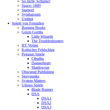
So nicht, Schurke!
Space: 1889
Starport
Symbaroum
Umläut
Spiele von Freunden
Burning Books
Green Gorilla
Little Wizards
The Troubleshooters
HT Verlag
Kritischer Fehlschlag
Pegasus Spiele
Cthulhu
Daggerheart
Shadowrun
Obscurati Publishing
Storypunks
System Matters
Ulisses Spiele
Blade Runner
DSA
DSA1
DSA2
DSA3