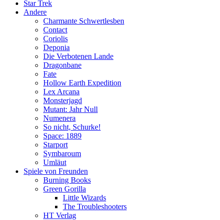
Star Trek
Andere
Charmante Schwertlesben
Contact
Coriolis
Deponia
Die Verbotenen Lande
Dragonbane
Fate
Hollow Earth Expedition
Lex Arcana
Monsterjagd
Mutant: Jahr Null
Numenera
So nicht, Schurke!
Space: 1889
Starport
Symbaroum
Umläut
Spiele von Freunden
Burning Books
Green Gorilla
Little Wizards
The Troubleshooters
HT Verlag