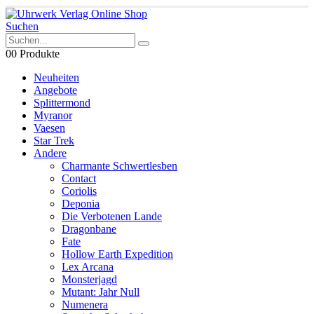
Suchen
0
0 Produkte
Neuheiten
Angebote
Splittermond
Myranor
Vaesen
Star Trek
Andere
Charmante Schwertlesben
Contact
Coriolis
Deponia
Die Verbotenen Lande
Dragonbane
Fate
Hollow Earth Expedition
Lex Arcana
Monsterjagd
Mutant: Jahr Null
Numenera