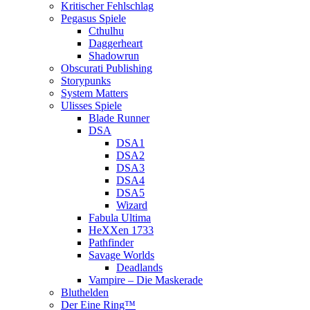
Kritischer Fehlschlag
Pegasus Spiele
Cthulhu
Daggerheart
Shadowrun
Obscurati Publishing
Storypunks
System Matters
Ulisses Spiele
Blade Runner
DSA
DSA1
DSA2
DSA3
DSA4
DSA5
Wizard
Fabula Ultima
HeXXen 1733
Pathfinder
Savage Worlds
Deadlands
Vampire – Die Maskerade
Bluthelden
Der Eine Ring™