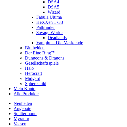
DSA4
DSA5
Wizard
Fabula Ultima
HeXXen 1733
Pathfinder
Savage Worlds
Deadlands
Vampire – Die Maskerade
Bluthelden
Der Eine Ring™
Dungeons & Dragons
Gesellschaftsspiele
Halo
Herocraft
Midgard
Spherechild
Mein Konto
Alle Produkte
Neuheiten
Angebote
Splittermond
Myranor
Vaesen