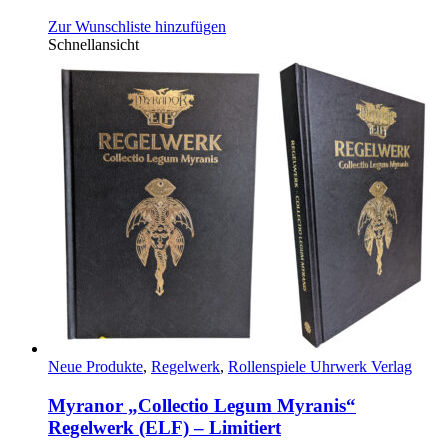
Zur Wunschliste hinzufügen
Schnellansicht
Neue Produkte
,
Regelwerk
,
Rollenspiele Uhrwerk Verlag
Myranor „Collectio Legum Myranis“
Regelwerk (ELF) – Limitiert