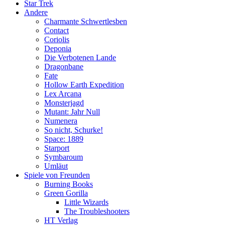
Star Trek
Andere
Charmante Schwertlesben
Contact
Coriolis
Deponia
Die Verbotenen Lande
Dragonbane
Fate
Hollow Earth Expedition
Lex Arcana
Monsterjagd
Mutant: Jahr Null
Numenera
So nicht, Schurke!
Space: 1889
Starport
Symbaroum
Umläut
Spiele von Freunden
Burning Books
Green Gorilla
Little Wizards
The Troubleshooters
HT Verlag