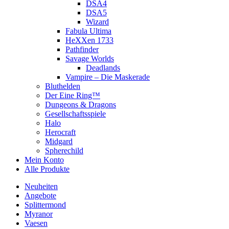
DSA4
DSA5
Wizard
Fabula Ultima
HeXXen 1733
Pathfinder
Savage Worlds
Deadlands
Vampire – Die Maskerade
Bluthelden
Der Eine Ring™
Dungeons & Dragons
Gesellschaftsspiele
Halo
Herocraft
Midgard
Spherechild
Mein Konto
Alle Produkte
Neuheiten
Angebote
Splittermond
Myranor
Vaesen