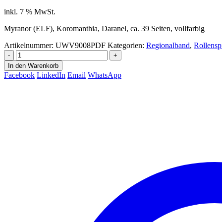
inkl. 7 % MwSt.
Myranor (ELF), Koromanthia, Daranel, ca. 39 Seiten, vollfarbig
Artikelnummer:
UWV9008PDF
Kategorien:
Regionalband
,
Rollensp
-
+
In den Warenkorb
Facebook
LinkedIn
Email
WhatsApp