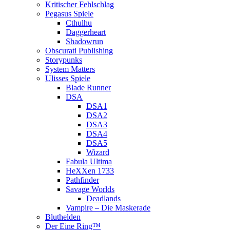
Kritischer Fehlschlag
Pegasus Spiele
Cthulhu
Daggerheart
Shadowrun
Obscurati Publishing
Storypunks
System Matters
Ulisses Spiele
Blade Runner
DSA
DSA1
DSA2
DSA3
DSA4
DSA5
Wizard
Fabula Ultima
HeXXen 1733
Pathfinder
Savage Worlds
Deadlands
Vampire – Die Maskerade
Bluthelden
Der Eine Ring™