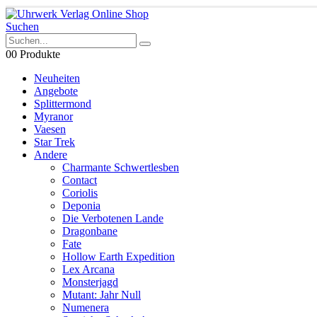
Suchen
0
0 Produkte
Neuheiten
Angebote
Splittermond
Myranor
Vaesen
Star Trek
Andere
Charmante Schwertlesben
Contact
Coriolis
Deponia
Die Verbotenen Lande
Dragonbane
Fate
Hollow Earth Expedition
Lex Arcana
Monsterjagd
Mutant: Jahr Null
Numenera