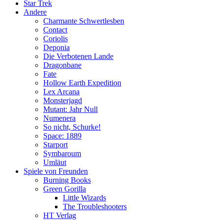
Star Trek
Andere
Charmante Schwertlesben
Contact
Coriolis
Deponia
Die Verbotenen Lande
Dragonbane
Fate
Hollow Earth Expedition
Lex Arcana
Monsterjagd
Mutant: Jahr Null
Numenera
So nicht, Schurke!
Space: 1889
Starport
Symbaroum
Umläut
Spiele von Freunden
Burning Books
Green Gorilla
Little Wizards
The Troubleshooters
HT Verlag