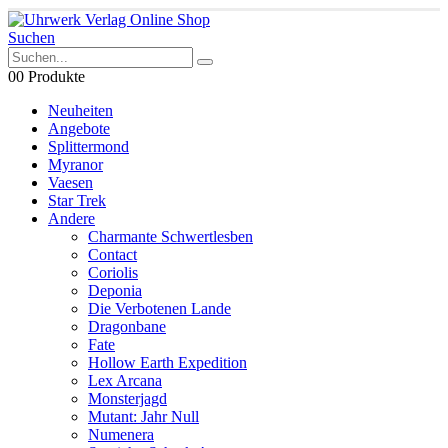
Suchen
0
0 Produkte
Neuheiten
Angebote
Splittermond
Myranor
Vaesen
Star Trek
Andere
Charmante Schwertlesben
Contact
Coriolis
Deponia
Die Verbotenen Lande
Dragonbane
Fate
Hollow Earth Expedition
Lex Arcana
Monsterjagd
Mutant: Jahr Null
Numenera