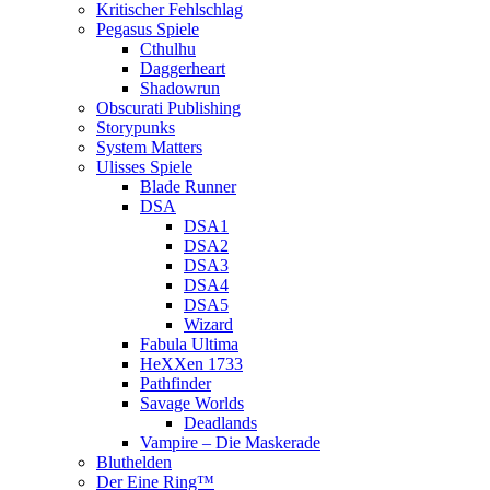
Kritischer Fehlschlag
Pegasus Spiele
Cthulhu
Daggerheart
Shadowrun
Obscurati Publishing
Storypunks
System Matters
Ulisses Spiele
Blade Runner
DSA
DSA1
DSA2
DSA3
DSA4
DSA5
Wizard
Fabula Ultima
HeXXen 1733
Pathfinder
Savage Worlds
Deadlands
Vampire – Die Maskerade
Bluthelden
Der Eine Ring™