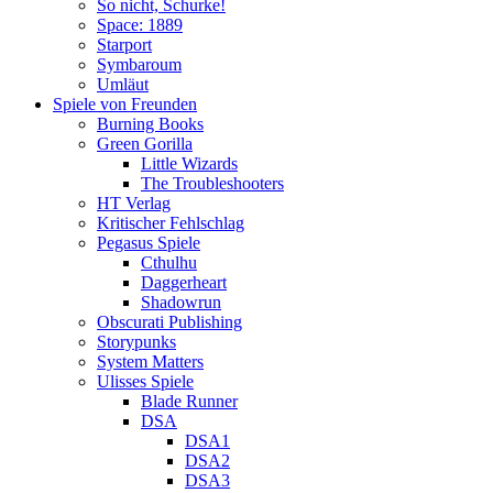
So nicht, Schurke!
Space: 1889
Starport
Symbaroum
Umläut
Spiele von Freunden
Burning Books
Green Gorilla
Little Wizards
The Troubleshooters
HT Verlag
Kritischer Fehlschlag
Pegasus Spiele
Cthulhu
Daggerheart
Shadowrun
Obscurati Publishing
Storypunks
System Matters
Ulisses Spiele
Blade Runner
DSA
DSA1
DSA2
DSA3