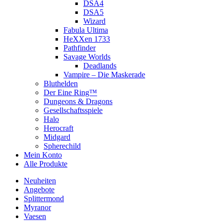
DSA4
DSA5
Wizard
Fabula Ultima
HeXXen 1733
Pathfinder
Savage Worlds
Deadlands
Vampire – Die Maskerade
Bluthelden
Der Eine Ring™
Dungeons & Dragons
Gesellschaftsspiele
Halo
Herocraft
Midgard
Spherechild
Mein Konto
Alle Produkte
Neuheiten
Angebote
Splittermond
Myranor
Vaesen