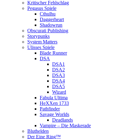
Kritischer Fehlschlag
Pegasus Spiele
Cthulhu
Daggerheart
Shadowrun
Obscurati Publishing
Storypunks
System Matters
Ulisses Spiele
Blade Runner
DSA
DSA1
DSA2
DSA3
DSA4
DSA5
Wizard
Fabula Ultima
HeXXen 1733
Pathfinder
Savage Worlds
Deadlands
Vampire – Die Maskerade
Bluthelden
Der Eine Ring™