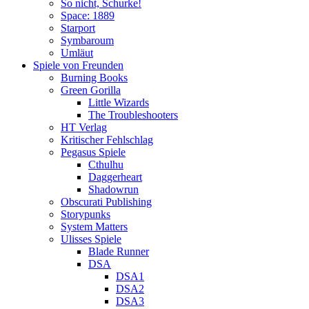
So nicht, Schurke!
Space: 1889
Starport
Symbaroum
Umläut
Spiele von Freunden
Burning Books
Green Gorilla
Little Wizards
The Troubleshooters
HT Verlag
Kritischer Fehlschlag
Pegasus Spiele
Cthulhu
Daggerheart
Shadowrun
Obscurati Publishing
Storypunks
System Matters
Ulisses Spiele
Blade Runner
DSA
DSA1
DSA2
DSA3