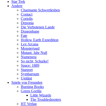
Star Trek
Andere
Charmante Schwertlesben
Contact
Coriolis
Deponia
Die Verbotenen Lande
Dragonbane
Fate
Hollow Earth Expedition
Lex Arcana
Monsterjagd
Mutant: Jahr Null
Numenera
So nicht, Schurke!
Space: 1889
Starport
Symbaroum
Umläut
Spiele von Freunden
Burning Books
Green Gorilla
Little Wizards
The Troubleshooters
HT Verlag