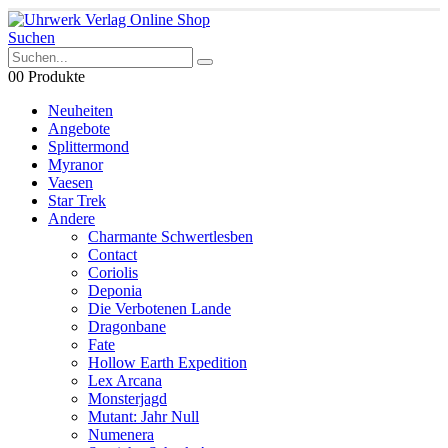
Suchen
0
0 Produkte
Neuheiten
Angebote
Splittermond
Myranor
Vaesen
Star Trek
Andere
Charmante Schwertlesben
Contact
Coriolis
Deponia
Die Verbotenen Lande
Dragonbane
Fate
Hollow Earth Expedition
Lex Arcana
Monsterjagd
Mutant: Jahr Null
Numenera