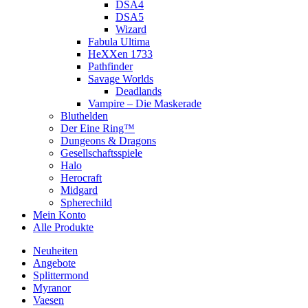
DSA4
DSA5
Wizard
Fabula Ultima
HeXXen 1733
Pathfinder
Savage Worlds
Deadlands
Vampire – Die Maskerade
Bluthelden
Der Eine Ring™
Dungeons & Dragons
Gesellschaftsspiele
Halo
Herocraft
Midgard
Spherechild
Mein Konto
Alle Produkte
Neuheiten
Angebote
Splittermond
Myranor
Vaesen