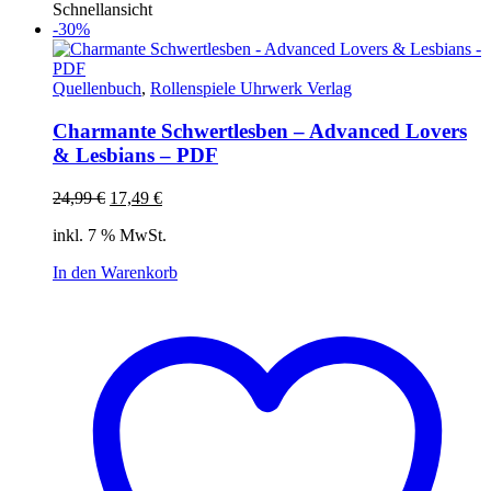
Schnellansicht
-30%
Quellenbuch
,
Rollenspiele Uhrwerk Verlag
Charmante Schwertlesben – Advanced Lovers
& Lesbians – PDF
Ursprünglicher
Aktueller
24,99
€
17,49
€
Preis
Preis
inkl. 7 % MwSt.
war:
ist:
24,99 €
17,49 €.
In den Warenkorb