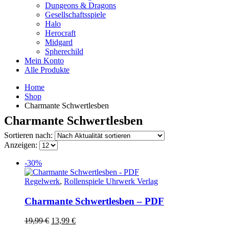
Dungeons & Dragons
Gesellschaftsspiele
Halo
Herocraft
Midgard
Spherechild
Mein Konto
Alle Produkte
Home
Shop
Charmante Schwertlesben
Charmante Schwertlesben
Sortieren nach:
Anzeigen:
-30%
Regelwerk
,
Rollenspiele Uhrwerk Verlag
Charmante Schwertlesben – PDF
Ursprünglicher
Aktueller
19,99
€
13,99
€