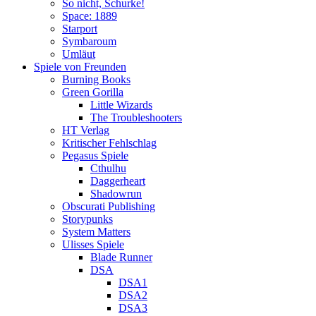
So nicht, Schurke!
Space: 1889
Starport
Symbaroum
Umläut
Spiele von Freunden
Burning Books
Green Gorilla
Little Wizards
The Troubleshooters
HT Verlag
Kritischer Fehlschlag
Pegasus Spiele
Cthulhu
Daggerheart
Shadowrun
Obscurati Publishing
Storypunks
System Matters
Ulisses Spiele
Blade Runner
DSA
DSA1
DSA2
DSA3