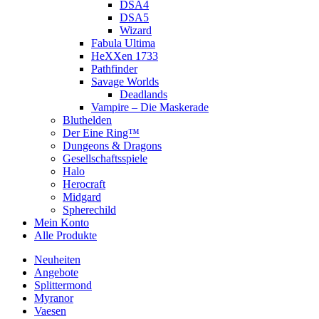
DSA4
DSA5
Wizard
Fabula Ultima
HeXXen 1733
Pathfinder
Savage Worlds
Deadlands
Vampire – Die Maskerade
Bluthelden
Der Eine Ring™
Dungeons & Dragons
Gesellschaftsspiele
Halo
Herocraft
Midgard
Spherechild
Mein Konto
Alle Produkte
Neuheiten
Angebote
Splittermond
Myranor
Vaesen