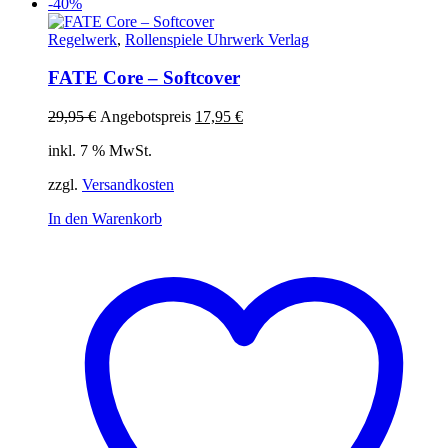
-40%
Regelwerk
,
Rollenspiele Uhrwerk Verlag
FATE Core – Softcover
Ursprünglicher
Aktueller
29,95
€
Angebotspreis
17,95
€
Preis
Preis
inkl. 7 % MwSt.
war:
ist:
29,95 €
17,95 €.
zzgl.
Versandkosten
In den Warenkorb