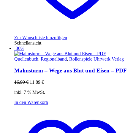
Zur Wunschliste hinzufügen
Schnellansicht
-30%
Quellenbuch
,
Regionalband
,
Rollenspiele Uhrwerk Verlag
Malmsturm – Wege aus Blut und Eisen – PDF
Ursprünglicher
Aktueller
16,99
€
11,89
€
Preis
Preis
inkl. 7 % MwSt.
war:
ist:
16,99 €
11,89 €.
In den Warenkorb