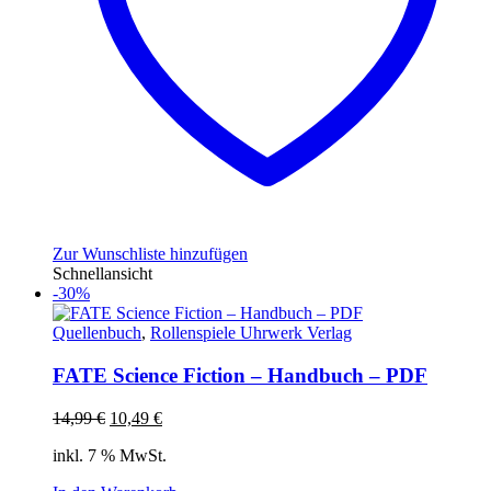
Zur Wunschliste hinzufügen
Schnellansicht
-30%
Quellenbuch
,
Rollenspiele Uhrwerk Verlag
FATE Science Fiction – Handbuch – PDF
Ursprünglicher
Aktueller
14,99
€
10,49
€
Preis
Preis
inkl. 7 % MwSt.
war:
ist:
14,99 €
10,49 €.