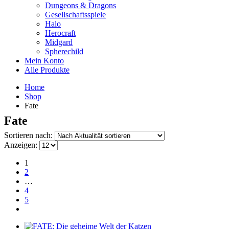
Dungeons & Dragons
Gesellschaftsspiele
Halo
Herocraft
Midgard
Spherechild
Mein Konto
Alle Produkte
Home
Shop
Fate
Fate
Sortieren nach:
Anzeigen:
1
2
…
4
5