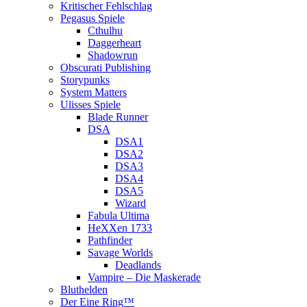
Kritischer Fehlschlag
Pegasus Spiele
Cthulhu
Daggerheart
Shadowrun
Obscurati Publishing
Storypunks
System Matters
Ulisses Spiele
Blade Runner
DSA
DSA1
DSA2
DSA3
DSA4
DSA5
Wizard
Fabula Ultima
HeXXen 1733
Pathfinder
Savage Worlds
Deadlands
Vampire – Die Maskerade
Bluthelden
Der Eine Ring™