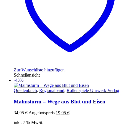
Zur Wunschliste hinzufügen
Schnellansicht
-43%
Quellenbuch
,
Regionalband
,
Rollenspiele Uhrwerk Verlag
Malmsturm – Wege aus Blut und Eisen
Ursprünglicher
Aktueller
34,95
€
Angebotspreis
19,95
€
Preis
Preis
inkl. 7 % MwSt.
war:
ist:
34,95 €
19,95 €.