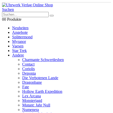
Suchen
0
0 Produkte
Neuheiten
Angebote
Splittermond
Myranor
Vaesen
Star Trek
Andere
Charmante Schwertlesben
Contact
Coriolis
Deponia
Die Verbotenen Lande
Dragonbane
Fate
Hollow Earth Expedition
Lex Arcana
Monsterjagd
Mutant: Jahr Null
Numenera