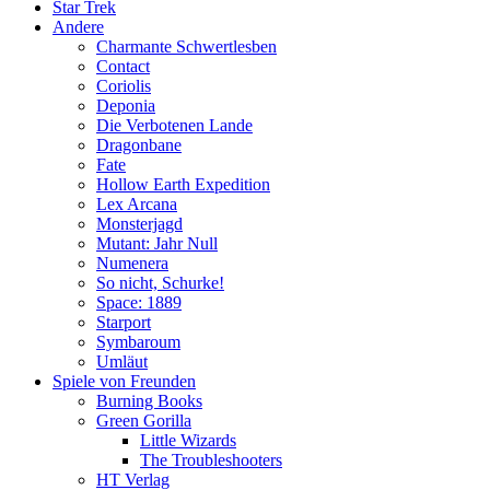
Star Trek
Andere
Charmante Schwertlesben
Contact
Coriolis
Deponia
Die Verbotenen Lande
Dragonbane
Fate
Hollow Earth Expedition
Lex Arcana
Monsterjagd
Mutant: Jahr Null
Numenera
So nicht, Schurke!
Space: 1889
Starport
Symbaroum
Umläut
Spiele von Freunden
Burning Books
Green Gorilla
Little Wizards
The Troubleshooters
HT Verlag