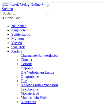
Suchen
0
0 Produkte
Neuheiten
Angebote
Splittermond
Myranor
Vaesen
Star Trek
Andere
Charmante Schwertlesben
Contact
Coriolis
Deponia
Die Verbotenen Lande
Dragonbane
Fate
Hollow Earth Expedition
Lex Arcana
Monsterjagd
Mutant: Jahr Null
Numenera