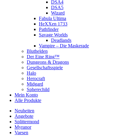
DSA4
DSA5
Wizard
Fabula Ultima
HeXXen 1733
Pathfinder
Savage Worlds
Deadlands
Vampire – Die Maskerade
Bluthelden
Der Eine Ring™
Dungeons & Dragons
Gesellschaftsspiele
Halo
Herocraft
Midgard
Spherechild
Mein Konto
Alle Produkte
Neuheiten
Angebote
Splittermond
Myranor
Vaesen