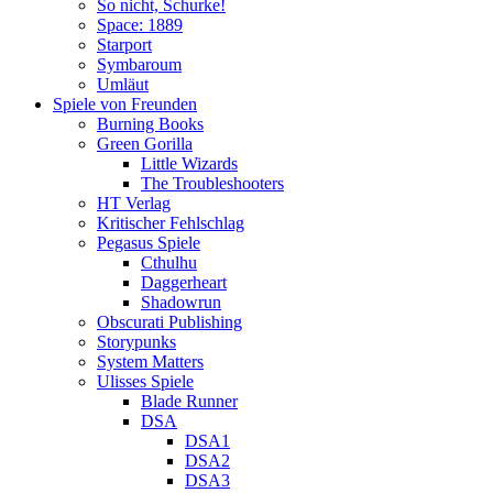
So nicht, Schurke!
Space: 1889
Starport
Symbaroum
Umläut
Spiele von Freunden
Burning Books
Green Gorilla
Little Wizards
The Troubleshooters
HT Verlag
Kritischer Fehlschlag
Pegasus Spiele
Cthulhu
Daggerheart
Shadowrun
Obscurati Publishing
Storypunks
System Matters
Ulisses Spiele
Blade Runner
DSA
DSA1
DSA2
DSA3