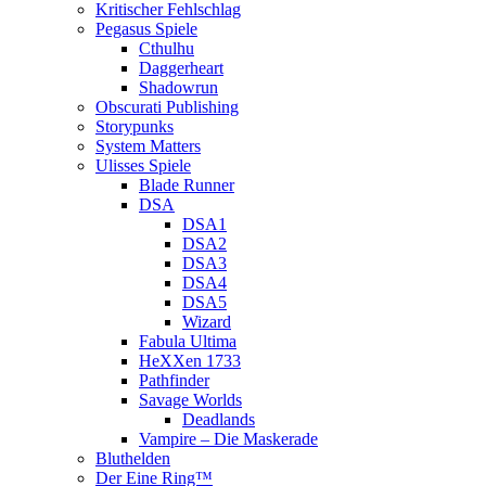
Kritischer Fehlschlag
Pegasus Spiele
Cthulhu
Daggerheart
Shadowrun
Obscurati Publishing
Storypunks
System Matters
Ulisses Spiele
Blade Runner
DSA
DSA1
DSA2
DSA3
DSA4
DSA5
Wizard
Fabula Ultima
HeXXen 1733
Pathfinder
Savage Worlds
Deadlands
Vampire – Die Maskerade
Bluthelden
Der Eine Ring™