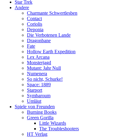
Star Trek
Andere
Charmante Schwertlesben
Contact
Coriolis
Deponia
Die Verbotenen Lande
Dragonbane
Fate
Hollow Earth Expedition
Lex Arcana
Monsterjagd
Mutant: Jahr Null
Numenera
So nicht, Schurke!
Space: 1889
Starport
Symbaroum
Umläut
Spiele von Freunden
Burning Books
Green Gorilla
Little Wizards
The Troubleshooters
HT Verlag