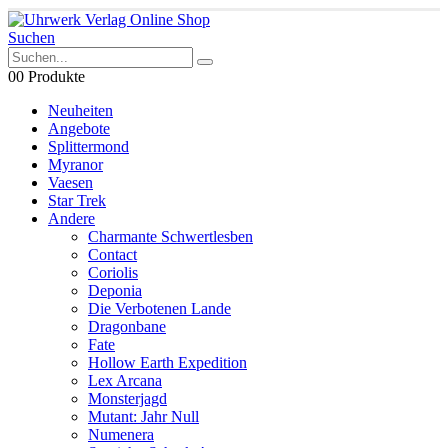
Suchen
0
0 Produkte
Neuheiten
Angebote
Splittermond
Myranor
Vaesen
Star Trek
Andere
Charmante Schwertlesben
Contact
Coriolis
Deponia
Die Verbotenen Lande
Dragonbane
Fate
Hollow Earth Expedition
Lex Arcana
Monsterjagd
Mutant: Jahr Null
Numenera