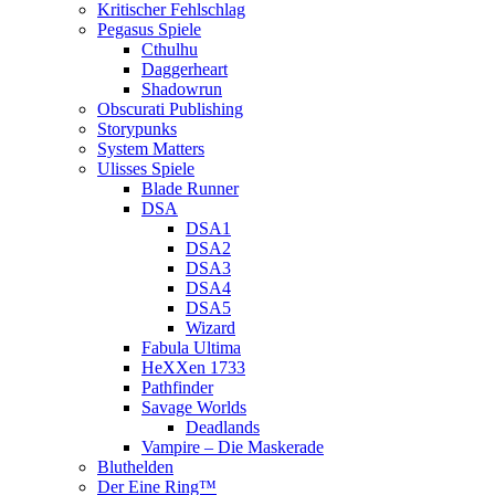
Kritischer Fehlschlag
Pegasus Spiele
Cthulhu
Daggerheart
Shadowrun
Obscurati Publishing
Storypunks
System Matters
Ulisses Spiele
Blade Runner
DSA
DSA1
DSA2
DSA3
DSA4
DSA5
Wizard
Fabula Ultima
HeXXen 1733
Pathfinder
Savage Worlds
Deadlands
Vampire – Die Maskerade
Bluthelden
Der Eine Ring™