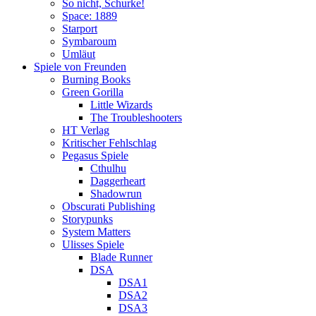
So nicht, Schurke!
Space: 1889
Starport
Symbaroum
Umläut
Spiele von Freunden
Burning Books
Green Gorilla
Little Wizards
The Troubleshooters
HT Verlag
Kritischer Fehlschlag
Pegasus Spiele
Cthulhu
Daggerheart
Shadowrun
Obscurati Publishing
Storypunks
System Matters
Ulisses Spiele
Blade Runner
DSA
DSA1
DSA2
DSA3