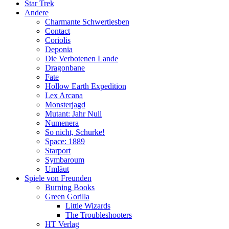
Star Trek
Andere
Charmante Schwertlesben
Contact
Coriolis
Deponia
Die Verbotenen Lande
Dragonbane
Fate
Hollow Earth Expedition
Lex Arcana
Monsterjagd
Mutant: Jahr Null
Numenera
So nicht, Schurke!
Space: 1889
Starport
Symbaroum
Umläut
Spiele von Freunden
Burning Books
Green Gorilla
Little Wizards
The Troubleshooters
HT Verlag