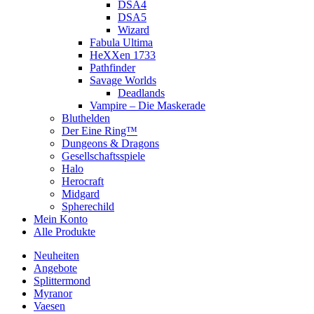
DSA4
DSA5
Wizard
Fabula Ultima
HeXXen 1733
Pathfinder
Savage Worlds
Deadlands
Vampire – Die Maskerade
Bluthelden
Der Eine Ring™
Dungeons & Dragons
Gesellschaftsspiele
Halo
Herocraft
Midgard
Spherechild
Mein Konto
Alle Produkte
Neuheiten
Angebote
Splittermond
Myranor
Vaesen