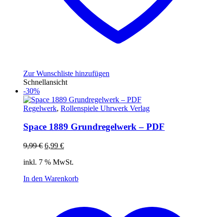
Zur Wunschliste hinzufügen
Schnellansicht
-30%
Regelwerk
,
Rollenspiele Uhrwerk Verlag
Space 1889 Grundregelwerk – PDF
Ursprünglicher
Aktueller
9,99
€
6,99
€
Preis
Preis
inkl. 7 % MwSt.
war:
ist:
9,99 €
6,99 €.
In den Warenkorb