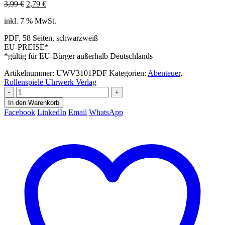
Ursprünglicher
Aktueller
3,99
€
2,79
€
Preis
Preis
inkl. 7 % MwSt.
war:
ist:
3,99 €
2,79 €.
PDF, 58 Seiten, schwarzweiß
EU-PREISE*
*gültig für EU-Bürger außerhalb Deutschlands
Artikelnummer:
UWV3101PDF
Kategorien:
Abenteuer
,
Rollenspiele Uhrwerk Verlag
-
+
In den Warenkorb
Facebook
LinkedIn
Email
WhatsApp