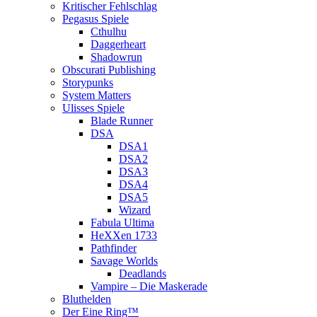
Kritischer Fehlschlag
Pegasus Spiele
Cthulhu
Daggerheart
Shadowrun
Obscurati Publishing
Storypunks
System Matters
Ulisses Spiele
Blade Runner
DSA
DSA1
DSA2
DSA3
DSA4
DSA5
Wizard
Fabula Ultima
HeXXen 1733
Pathfinder
Savage Worlds
Deadlands
Vampire – Die Maskerade
Bluthelden
Der Eine Ring™