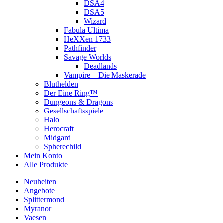
DSA4
DSA5
Wizard
Fabula Ultima
HeXXen 1733
Pathfinder
Savage Worlds
Deadlands
Vampire – Die Maskerade
Bluthelden
Der Eine Ring™
Dungeons & Dragons
Gesellschaftsspiele
Halo
Herocraft
Midgard
Spherechild
Mein Konto
Alle Produkte
Neuheiten
Angebote
Splittermond
Myranor
Vaesen