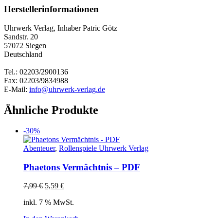
Herstellerinformationen
Uhrwerk Verlag, Inhaber Patric Götz
Sandstr. 20
57072 Siegen
Deutschland
Tel.: 02203/2900136
Fax: 02203/9834988
E-Mail:
info@uhrwerk-verlag.de
Ähnliche Produkte
-30%
Abenteuer
,
Rollenspiele Uhrwerk Verlag
Phaetons Vermächtnis – PDF
Ursprünglicher
Aktueller
7,99
€
5,59
€
Preis
Preis
inkl. 7 % MwSt.
war:
ist:
7,99 €
5,59 €.