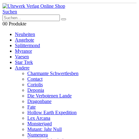
Suchen
0
0 Produkte
Neuheiten
Angebote
Splittermond
Myranor
Vaesen
Star Trek
Andere
Charmante Schwertlesben
Contact
Coriolis
Deponia
Die Verbotenen Lande
Dragonbane
Fate
Hollow Earth Expedition
Lex Arcana
Monsterjagd
Mutant: Jahr Null
Numenera