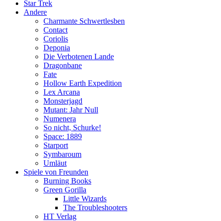
Star Trek
Andere
Charmante Schwertlesben
Contact
Coriolis
Deponia
Die Verbotenen Lande
Dragonbane
Fate
Hollow Earth Expedition
Lex Arcana
Monsterjagd
Mutant: Jahr Null
Numenera
So nicht, Schurke!
Space: 1889
Starport
Symbaroum
Umläut
Spiele von Freunden
Burning Books
Green Gorilla
Little Wizards
The Troubleshooters
HT Verlag