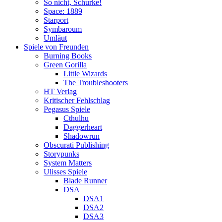
So nicht, Schurke!
Space: 1889
Starport
Symbaroum
Umläut
Spiele von Freunden
Burning Books
Green Gorilla
Little Wizards
The Troubleshooters
HT Verlag
Kritischer Fehlschlag
Pegasus Spiele
Cthulhu
Daggerheart
Shadowrun
Obscurati Publishing
Storypunks
System Matters
Ulisses Spiele
Blade Runner
DSA
DSA1
DSA2
DSA3