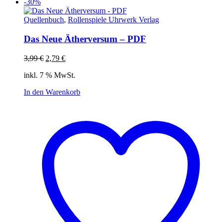
-30%
Quellenbuch
,
Rollenspiele Uhrwerk Verlag
Das Neue Ätherversum – PDF
Ursprünglicher
Aktueller
3,99
€
2,79
€
Preis
Preis
inkl. 7 % MwSt.
war:
ist:
3,99 €
2,79 €.
In den Warenkorb