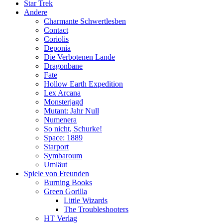
Star Trek
Andere
Charmante Schwertlesben
Contact
Coriolis
Deponia
Die Verbotenen Lande
Dragonbane
Fate
Hollow Earth Expedition
Lex Arcana
Monsterjagd
Mutant: Jahr Null
Numenera
So nicht, Schurke!
Space: 1889
Starport
Symbaroum
Umläut
Spiele von Freunden
Burning Books
Green Gorilla
Little Wizards
The Troubleshooters
HT Verlag