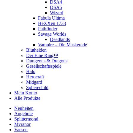
DSA4
DSA5
Wizard
Fabula Ultima
HeXXen 1733
Pathfinder
Savage Worlds
Deadlands
Vampire – Die Maskerade
Bluthelden
Der Eine Ring™
Dungeons & Dragons
Gesellschaftsspiele
Halo
Herocraft
Midgard
Spherechild
Mein Konto
Alle Produkte
Neuheiten
Angebote
Splittermond
Myranor
Vaesen