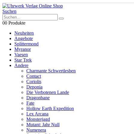
Suchen
0
0 Produkte
Neuheiten
Angebote
Splittermond
Myranor
Vaesen
Star Trek
Andere
Charmante Schwertlesben
Contact
Coriolis
Deponia
Die Verbotenen Lande
Dragonbane
Fate
Hollow Earth Expedition
Lex Arcana
Monsterjagd
Mutant: Jahr Null
Numenera