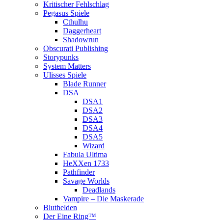
Kritischer Fehlschlag
Pegasus Spiele
Cthulhu
Daggerheart
Shadowrun
Obscurati Publishing
Storypunks
System Matters
Ulisses Spiele
Blade Runner
DSA
DSA1
DSA2
DSA3
DSA4
DSA5
Wizard
Fabula Ultima
HeXXen 1733
Pathfinder
Savage Worlds
Deadlands
Vampire – Die Maskerade
Bluthelden
Der Eine Ring™