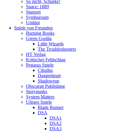
So nicht, Schurke!
Space: 1889
Starport
Symbaroum
Umläut
Spiele von Freunden
Burning Books
Green Gorilla
Little Wizards
The Troubleshooters
HT Verlag
Kritischer Fehlschlag
Pegasus Spiele
Cthulhu
Daggerheart
Shadowrun
Obscurati Publishing
Storypunks
System Matters
Ulisses Spiele
Blade Runner
DSA
DSA1
DSA2
DSA3