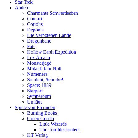
Star Trek
Andere
Charmante Schwertlesben
Contact
Coriolis
Deponia
Die Verbotenen Lande
Dragonbane
Fate
Hollow Earth Expedition
Lex Arcana
Monsterjagd
Mutant: Jahr Null
Numenera
So nicht, Schurke!
Space: 1889
Starport
Symbaroum
Umläut
Spiele von Freunden
Burning Books
Green Gorilla
Little Wizards
The Troubleshooters
HT Verlag