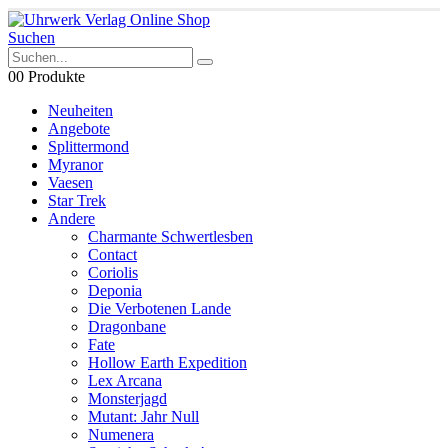
Suchen
0
0 Produkte
Neuheiten
Angebote
Splittermond
Myranor
Vaesen
Star Trek
Andere
Charmante Schwertlesben
Contact
Coriolis
Deponia
Die Verbotenen Lande
Dragonbane
Fate
Hollow Earth Expedition
Lex Arcana
Monsterjagd
Mutant: Jahr Null
Numenera