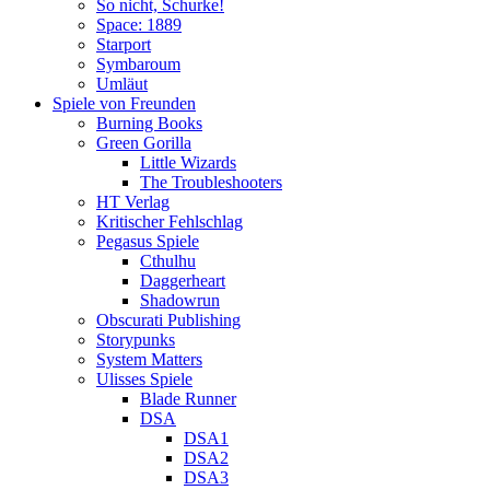
So nicht, Schurke!
Space: 1889
Starport
Symbaroum
Umläut
Spiele von Freunden
Burning Books
Green Gorilla
Little Wizards
The Troubleshooters
HT Verlag
Kritischer Fehlschlag
Pegasus Spiele
Cthulhu
Daggerheart
Shadowrun
Obscurati Publishing
Storypunks
System Matters
Ulisses Spiele
Blade Runner
DSA
DSA1
DSA2
DSA3