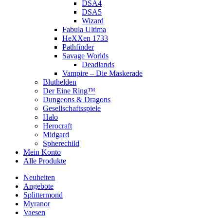
DSA4
DSA5
Wizard
Fabula Ultima
HeXXen 1733
Pathfinder
Savage Worlds
Deadlands
Vampire – Die Maskerade
Bluthelden
Der Eine Ring™
Dungeons & Dragons
Gesellschaftsspiele
Halo
Herocraft
Midgard
Spherechild
Mein Konto
Alle Produkte
Neuheiten
Angebote
Splittermond
Myranor
Vaesen