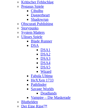
Kritischer Fehlschlag
Pegasus Spiele
Cthulhu
Daggerheart
Shadowrun
Obscurati Publishing
Storypunks
System Matters
Ulisses Spiele
Blade Runner
DSA
DSA1
DSA2
DSA3
DSA4
DSA5
Wizard
Fabula Ultima
HeXXen 1733
Pathfinder
Savage Worlds
Deadlands
Vampire – Die Maskerade
Bluthelden
Der Eine Ring™