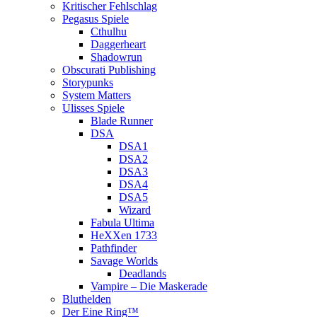
Kritischer Fehlschlag
Pegasus Spiele
Cthulhu
Daggerheart
Shadowrun
Obscurati Publishing
Storypunks
System Matters
Ulisses Spiele
Blade Runner
DSA
DSA1
DSA2
DSA3
DSA4
DSA5
Wizard
Fabula Ultima
HeXXen 1733
Pathfinder
Savage Worlds
Deadlands
Vampire – Die Maskerade
Bluthelden
Der Eine Ring™