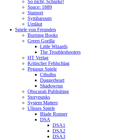
So nicht, Schurke!
Space: 1889
Starport
Symbaroum
Umläut
Spiele von Freunden
Burning Books
Green Gorilla
Little Wizards
The Troubleshooters
HT Verlag
Kritischer Fehlschlag
Pegasus Spiele
Cthulhu
Daggerheart
Shadowrun
Obscurati Publishing
Storypunks
System Matters
Ulisses Spiele
Blade Runner
DSA
DSA1
DSA2
DSA3