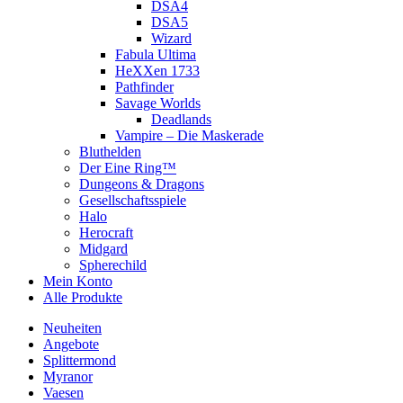
DSA4
DSA5
Wizard
Fabula Ultima
HeXXen 1733
Pathfinder
Savage Worlds
Deadlands
Vampire – Die Maskerade
Bluthelden
Der Eine Ring™
Dungeons & Dragons
Gesellschaftsspiele
Halo
Herocraft
Midgard
Spherechild
Mein Konto
Alle Produkte
Neuheiten
Angebote
Splittermond
Myranor
Vaesen