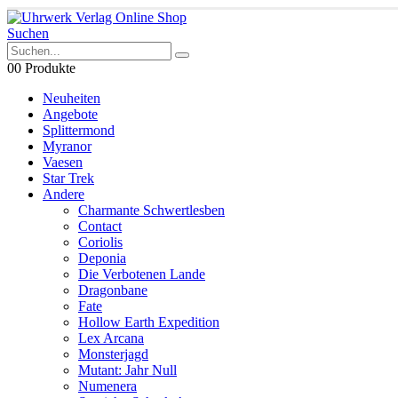
Suchen
0
0 Produkte
Neuheiten
Angebote
Splittermond
Myranor
Vaesen
Star Trek
Andere
Charmante Schwertlesben
Contact
Coriolis
Deponia
Die Verbotenen Lande
Dragonbane
Fate
Hollow Earth Expedition
Lex Arcana
Monsterjagd
Mutant: Jahr Null
Numenera