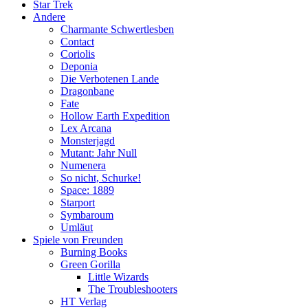
Star Trek
Andere
Charmante Schwertlesben
Contact
Coriolis
Deponia
Die Verbotenen Lande
Dragonbane
Fate
Hollow Earth Expedition
Lex Arcana
Monsterjagd
Mutant: Jahr Null
Numenera
So nicht, Schurke!
Space: 1889
Starport
Symbaroum
Umläut
Spiele von Freunden
Burning Books
Green Gorilla
Little Wizards
The Troubleshooters
HT Verlag