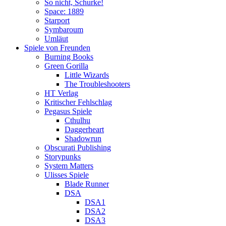
So nicht, Schurke!
Space: 1889
Starport
Symbaroum
Umläut
Spiele von Freunden
Burning Books
Green Gorilla
Little Wizards
The Troubleshooters
HT Verlag
Kritischer Fehlschlag
Pegasus Spiele
Cthulhu
Daggerheart
Shadowrun
Obscurati Publishing
Storypunks
System Matters
Ulisses Spiele
Blade Runner
DSA
DSA1
DSA2
DSA3