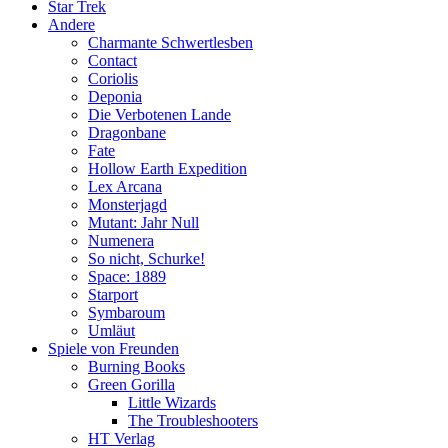
Star Trek
Andere
Charmante Schwertlesben
Contact
Coriolis
Deponia
Die Verbotenen Lande
Dragonbane
Fate
Hollow Earth Expedition
Lex Arcana
Monsterjagd
Mutant: Jahr Null
Numenera
So nicht, Schurke!
Space: 1889
Starport
Symbaroum
Umläut
Spiele von Freunden
Burning Books
Green Gorilla
Little Wizards
The Troubleshooters
HT Verlag