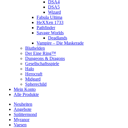
DSA4
DSA5
Wizard
Fabula Ultima
HeXXen 1733
Pathfinder
Savage Worlds
Deadlands
Vampire – Die Maskerade
Bluthelden
Der Eine Ring™
Dungeons & Dragons
Gesellschaftsspiele
Halo
Herocraft
Midgard
Spherechild
Mein Konto
Alle Produkte
Neuheiten
Angebote
Splittermond
Myranor
Vaesen