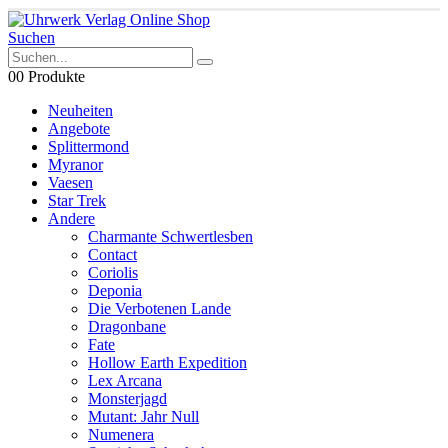
Suchen
0
0 Produkte
Neuheiten
Angebote
Splittermond
Myranor
Vaesen
Star Trek
Andere
Charmante Schwertlesben
Contact
Coriolis
Deponia
Die Verbotenen Lande
Dragonbane
Fate
Hollow Earth Expedition
Lex Arcana
Monsterjagd
Mutant: Jahr Null
Numenera