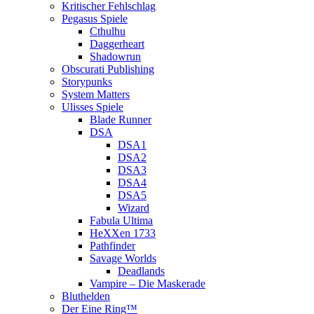
Kritischer Fehlschlag
Pegasus Spiele
Cthulhu
Daggerheart
Shadowrun
Obscurati Publishing
Storypunks
System Matters
Ulisses Spiele
Blade Runner
DSA
DSA1
DSA2
DSA3
DSA4
DSA5
Wizard
Fabula Ultima
HeXXen 1733
Pathfinder
Savage Worlds
Deadlands
Vampire – Die Maskerade
Bluthelden
Der Eine Ring™