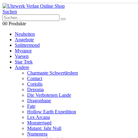
Suchen
0
0 Produkte
Neuheiten
Angebote
Splittermond
Myranor
Vaesen
Star Trek
Andere
Charmante Schwertlesben
Contact
Coriolis
Deponia
Die Verbotenen Lande
Dragonbane
Fate
Hollow Earth Expedition
Lex Arcana
Monsterjagd
Mutant: Jahr Null
Numenera