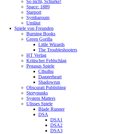
So nicht, Schurke!
Space: 1889
Starport
Symbaroum
Umläut
Spiele von Freunden
Burning Books
Green Gorilla
Little Wizards
The Troubleshooters
HT Verlag
Kritischer Fehlschlag
Pegasus Spiele
Cthulhu
Daggerheart
Shadowrun
Obscurati Publishing
Storypunks
System Matters
Ulisses Spiele
Blade Runner
DSA
DSA1
DSA2
DSA3