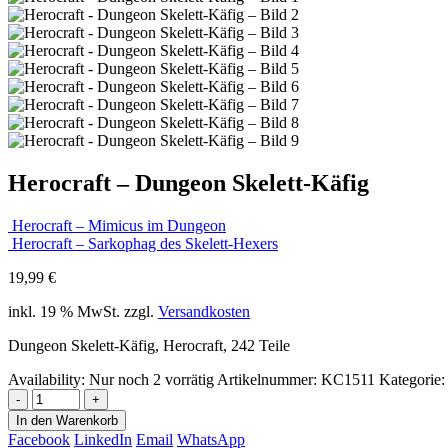
Herocraft – Dungeon Skelett-Käfig
Herocraft – Mimicus im Dungeon
Herocraft – Sarkophag des Skelett-Hexers
19,99
€
inkl. 19 % MwSt.
zzgl.
Versandkosten
Dungeon Skelett-Käfig, Herocraft, 242 Teile
Availability:
Nur noch 2 vorrätig
Artikelnummer:
KC1511
Kategorie
-
+
In den Warenkorb
Facebook
LinkedIn
Email
WhatsApp