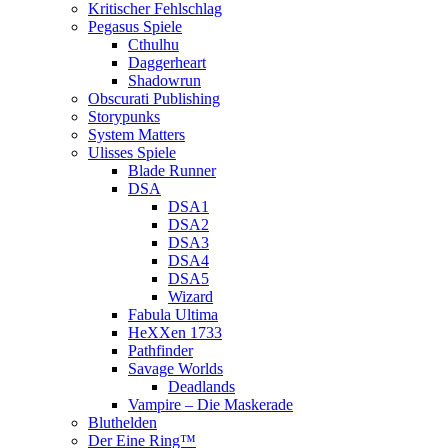
Kritischer Fehlschlag
Pegasus Spiele
Cthulhu
Daggerheart
Shadowrun
Obscurati Publishing
Storypunks
System Matters
Ulisses Spiele
Blade Runner
DSA
DSA1
DSA2
DSA3
DSA4
DSA5
Wizard
Fabula Ultima
HeXXen 1733
Pathfinder
Savage Worlds
Deadlands
Vampire – Die Maskerade
Bluthelden
Der Eine Ring™