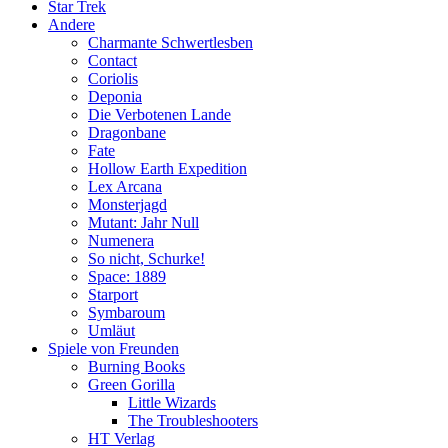
Star Trek
Andere
Charmante Schwertlesben
Contact
Coriolis
Deponia
Die Verbotenen Lande
Dragonbane
Fate
Hollow Earth Expedition
Lex Arcana
Monsterjagd
Mutant: Jahr Null
Numenera
So nicht, Schurke!
Space: 1889
Starport
Symbaroum
Umläut
Spiele von Freunden
Burning Books
Green Gorilla
Little Wizards
The Troubleshooters
HT Verlag