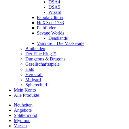
DSA4
DSA5
Wizard
Fabula Ultima
HeXXen 1733
Pathfinder
Savage Worlds
Deadlands
Vampire – Die Maskerade
Bluthelden
Der Eine Ring™
Dungeons & Dragons
Gesellschaftsspiele
Halo
Herocraft
Midgard
Spherechild
Mein Konto
Alle Produkte
Neuheiten
Angebote
Splittermond
Myranor
Vaesen