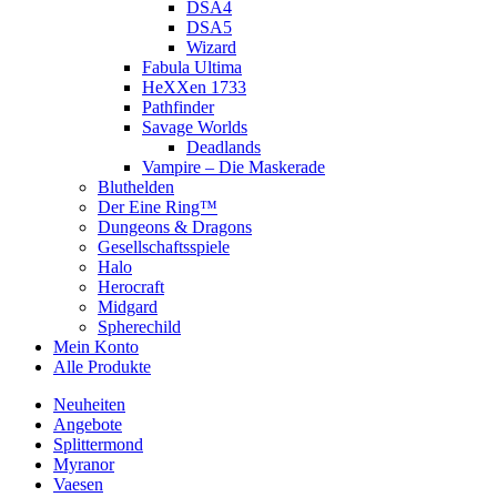
DSA4
DSA5
Wizard
Fabula Ultima
HeXXen 1733
Pathfinder
Savage Worlds
Deadlands
Vampire – Die Maskerade
Bluthelden
Der Eine Ring™
Dungeons & Dragons
Gesellschaftsspiele
Halo
Herocraft
Midgard
Spherechild
Mein Konto
Alle Produkte
Neuheiten
Angebote
Splittermond
Myranor
Vaesen