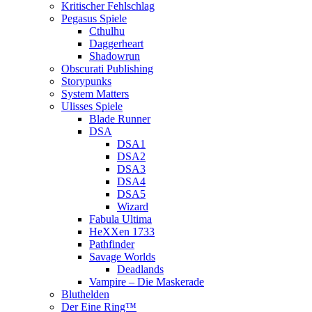
Kritischer Fehlschlag
Pegasus Spiele
Cthulhu
Daggerheart
Shadowrun
Obscurati Publishing
Storypunks
System Matters
Ulisses Spiele
Blade Runner
DSA
DSA1
DSA2
DSA3
DSA4
DSA5
Wizard
Fabula Ultima
HeXXen 1733
Pathfinder
Savage Worlds
Deadlands
Vampire – Die Maskerade
Bluthelden
Der Eine Ring™