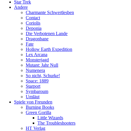
Star Trek
Andere
Charmante Schwertlesben
Contact
Coriolis
Deponia
Die Verbotenen Lande
Dragonbane
Fate
Hollow Earth Expedition
Lex Arcana
Monsterjagd
Mutant: Jahr Null
Numenera
So nicht, Schurke!
Space: 1889
Starport
Symbaroum
Umläut
Spiele von Freunden
Burning Books
Green Gorilla
Little Wizards
The Troubleshooters
HT Verlag