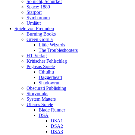
So nicht, Schurke!
Space: 1889
Starport
Symbaroum
Umläut
Spiele von Freunden
Burning Books
Green Gorilla
Little Wizards
The Troubleshooters
HT Verlag
Kritischer Fehlschlag
Pegasus Spiele
Cthulhu
Daggerheart
Shadowrun
Obscurati Publishing
Storypunks
System Matters
Ulisses Spiele
Blade Runner
DSA
DSA1
DSA2
DSA3