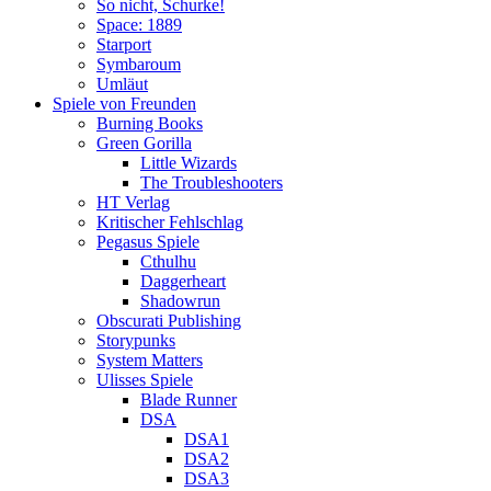
So nicht, Schurke!
Space: 1889
Starport
Symbaroum
Umläut
Spiele von Freunden
Burning Books
Green Gorilla
Little Wizards
The Troubleshooters
HT Verlag
Kritischer Fehlschlag
Pegasus Spiele
Cthulhu
Daggerheart
Shadowrun
Obscurati Publishing
Storypunks
System Matters
Ulisses Spiele
Blade Runner
DSA
DSA1
DSA2
DSA3