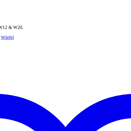
, W12 & W20.
:
Würfel