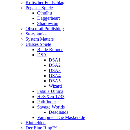
Kritischer Fehlschlag
Pegasus Spiele
Cthulhu
Daggerheart
Shadowrun
Obscurati Publishing
Storypunks
System Matters
Ulisses Spiele
Blade Runner
DSA
DSA1
DSA2
DSA3
DSA4
DSA5
Wizard
Fabula Ultima
HeXXen 1733
Pathfinder
Savage Worlds
Deadlands
Vampire – Die Maskerade
Bluthelden
Der Eine Ring™