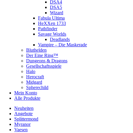
DSA4
DSA5
Wizard
Fabula Ultima
HeXXen 1733
Pathfinder
Savage Worlds
Deadlands
Vampire – Die Maskerade
Bluthelden
Der Eine Ring™
Dungeons & Dragons
Gesellschaftsspiele
Halo
Herocraft
Midgard
Spherechild
Mein Konto
Alle Produkte
Neuheiten
Angebote
Splittermond
Myranor
Vaesen