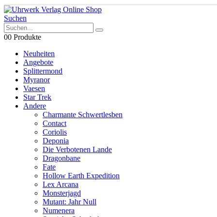
Suchen
0
0 Produkte
Neuheiten
Angebote
Splittermond
Myranor
Vaesen
Star Trek
Andere
Charmante Schwertlesben
Contact
Coriolis
Deponia
Die Verbotenen Lande
Dragonbane
Fate
Hollow Earth Expedition
Lex Arcana
Monsterjagd
Mutant: Jahr Null
Numenera