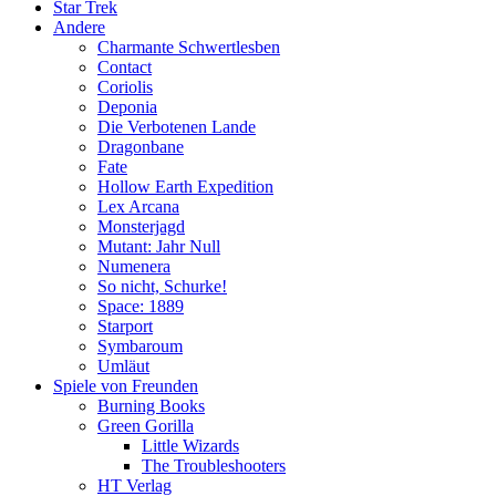
Star Trek
Andere
Charmante Schwertlesben
Contact
Coriolis
Deponia
Die Verbotenen Lande
Dragonbane
Fate
Hollow Earth Expedition
Lex Arcana
Monsterjagd
Mutant: Jahr Null
Numenera
So nicht, Schurke!
Space: 1889
Starport
Symbaroum
Umläut
Spiele von Freunden
Burning Books
Green Gorilla
Little Wizards
The Troubleshooters
HT Verlag