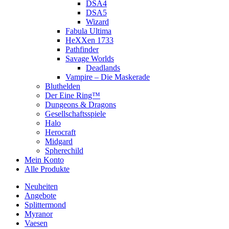
DSA4
DSA5
Wizard
Fabula Ultima
HeXXen 1733
Pathfinder
Savage Worlds
Deadlands
Vampire – Die Maskerade
Bluthelden
Der Eine Ring™
Dungeons & Dragons
Gesellschaftsspiele
Halo
Herocraft
Midgard
Spherechild
Mein Konto
Alle Produkte
Neuheiten
Angebote
Splittermond
Myranor
Vaesen