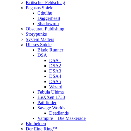
Kritischer Fehlschlag
Pegasus Spiele
Cthulhu
Daggerheart
Shadowrun
Obscurati Publishing
Storypunks
System Matters
Ulisses Spiele
Blade Runner
DSA
DSA1
DSA2
DSA3
DSA4
DSA5
Wizard
Fabula Ultima
HeXXen 1733
Pathfinder
Savage Worlds
Deadlands
Vampire – Die Maskerade
Bluthelden
Der Eine Ring™