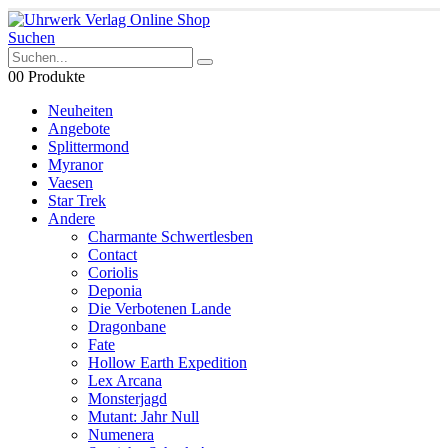
Suchen
0
0 Produkte
Neuheiten
Angebote
Splittermond
Myranor
Vaesen
Star Trek
Andere
Charmante Schwertlesben
Contact
Coriolis
Deponia
Die Verbotenen Lande
Dragonbane
Fate
Hollow Earth Expedition
Lex Arcana
Monsterjagd
Mutant: Jahr Null
Numenera