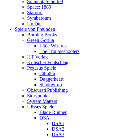
So nicht, Schurke!
Space: 1889
Starport
Symbaroum
Umläut
Spiele von Freunden
Burning Books
Green Gorilla
Little Wizards
The Troubleshooters
HT Verlag
Kritischer Fehlschlag
Pegasus Spiele
Cthulhu
Daggerheart
Shadowrun
Obscurati Publishing
Storypunks
System Matters
Ulisses Spiele
Blade Runner
DSA
DSA1
DSA2
DSA3