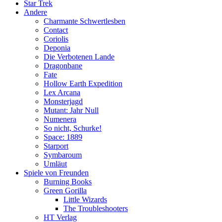
Star Trek
Andere
Charmante Schwertlesben
Contact
Coriolis
Deponia
Die Verbotenen Lande
Dragonbane
Fate
Hollow Earth Expedition
Lex Arcana
Monsterjagd
Mutant: Jahr Null
Numenera
So nicht, Schurke!
Space: 1889
Starport
Symbaroum
Umläut
Spiele von Freunden
Burning Books
Green Gorilla
Little Wizards
The Troubleshooters
HT Verlag