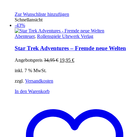
Zur Wunschliste hinzufügen
Schnellansicht
-43%
Abenteuer
,
Rollenspiele Uhrwerk Verlag
Star Trek Adventures – Fremde neue Welten
Ursprünglicher
Aktueller
Angebotspreis
34,95
€
19,95
€
Preis
Preis
inkl. 7 % MwSt.
war:
ist:
34,95 €
19,95 €.
zzgl.
Versandkosten
In den Warenkorb