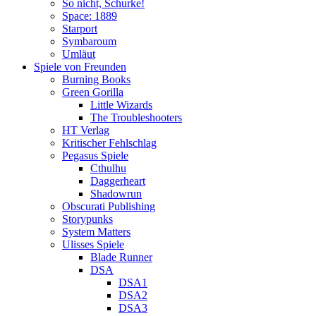
So nicht, Schurke!
Space: 1889
Starport
Symbaroum
Umläut
Spiele von Freunden
Burning Books
Green Gorilla
Little Wizards
The Troubleshooters
HT Verlag
Kritischer Fehlschlag
Pegasus Spiele
Cthulhu
Daggerheart
Shadowrun
Obscurati Publishing
Storypunks
System Matters
Ulisses Spiele
Blade Runner
DSA
DSA1
DSA2
DSA3