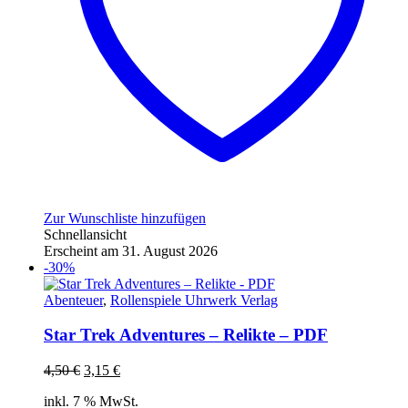
Zur Wunschliste hinzufügen
Schnellansicht
Erscheint am 31. August 2026
-30%
Abenteuer
,
Rollenspiele Uhrwerk Verlag
Star Trek Adventures – Relikte – PDF
Ursprünglicher
Aktueller
4,50
€
3,15
€
Preis
Preis
inkl. 7 % MwSt.
war:
ist: