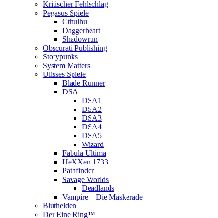
Kritischer Fehlschlag
Pegasus Spiele
Cthulhu
Daggerheart
Shadowrun
Obscurati Publishing
Storypunks
System Matters
Ulisses Spiele
Blade Runner
DSA
DSA1
DSA2
DSA3
DSA4
DSA5
Wizard
Fabula Ultima
HeXXen 1733
Pathfinder
Savage Worlds
Deadlands
Vampire – Die Maskerade
Bluthelden
Der Eine Ring™