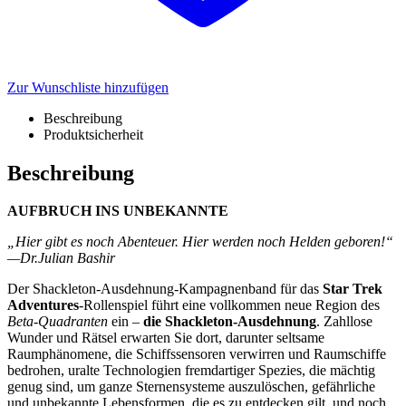
Zur Wunschliste hinzufügen
Beschreibung
Produktsicherheit
Beschreibung
AUFBRUCH INS UNBEKANNTE
„Hier gibt es noch Abenteuer. Hier werden noch Helden geboren!“
—Dr.Julian Bashir
Der Shackleton-Ausdehnung-Kampagnenband für das
Star Trek
Adventures
-Rollenspiel führt eine vollkommen neue Region des
Beta-Quadranten
ein –
die Shackleton-Ausdehnung
. Zahllose
Wunder und Rätsel erwarten Sie dort, darunter seltsame
Raumphänomene, die Schiffssensoren verwirren und Raumschiffe
bedrohen, uralte Technologien fremdartiger Spezies, die mächtig
genug sind, um ganze Sternensysteme auszulöschen, gefährliche
und unbekannte Lebensformen, die es zu entdecken gilt, und noch