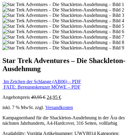
Star Trek Adventures – Die Shackleton-
Ausdehnung
Im Zeichen der Schlange (AB06) – PDF
FATE: Bergungskreuzer MÖWE – PDF
Ursprünglicher
Aktueller
Angebotspreis
49,95
€
24,95
€
Preis
Preis
inkl. 7 % MwSt.
zzgl.
Versandkosten
war:
ist:
49,95 €
24,95 €.
Kampagnenband für die Shackleton-Ausdehnung in der Ära des
nächsten Jahrhunderts, A4-Hardcover, 316 Seiten, vollfarbig
Availability:
Vorrätig
Artikelnummer:
UWV8014
Kategorien: