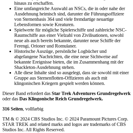
hinaus zu erschaffen.
Eine umfangreiche Auswahl an NSCs, die in oder nahe der
Ausdehnung heimisch sind, darunter die Führungsoffiziere
von Sternenbasis 364 und viele fremdartige neuartige
Lebensformen sowie Kreaturen.
Spielwerte für mögliche Spielerschiffe und zahlreiche NSC-
Raumschiffe aus einer Vielzahl von Zivilisationen, sowohl
neue als auch bereits bekannte, darunter neue Schiffe der
Ferengi, Orioner und Romulaner.
Historische Auszüge, persönliche Logbücher und
abgefangene Nachrichten, die eine neue Sichtweise auf
bekannte Ereignisse bieten, die im Zusammenhang mit der
Shackleton-Ausdehnung stehen.
Alle diese Inhalte sind so ausgelegt, dass sie sowohl mit einer
Gruppe aus Sternenflotten-Offizieren als auch mit
klingonischen Kriegern gespielt werden können.
Dieser Band erfordert das
Star Trek Adventures Grundregelwerk
oder das
Das Klingonische Reich Grundregelwerk.
316 Seiten
, vollfarbig
TM & © 2024 CBS Studios Inc. © 2024 Paramount Pictures Corp.
STAR TREK and related marks and logos are trademarks of CBS
Studios Inc. All Rights Reserved.