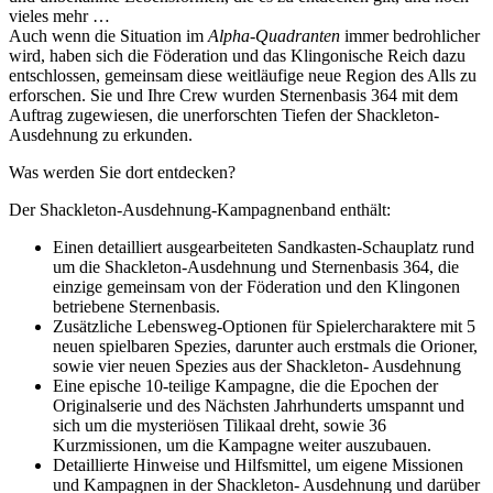
vieles mehr …
Auch wenn die Situation im
Alpha-Quadranten
immer bedrohlicher
wird, haben sich die Föderation und das Klingonische Reich dazu
entschlossen, gemeinsam diese weitläufige neue Region des Alls zu
erforschen. Sie und Ihre Crew wurden Sternenbasis 364 mit dem
Auftrag zugewiesen, die unerforschten Tiefen der Shackleton-
Ausdehnung zu erkunden.
Was werden Sie dort entdecken?
Der Shackleton-Ausdehnung-Kampagnenband enthält:
Einen detailliert ausgearbeiteten Sandkasten-Schauplatz rund
um die Shackleton-Ausdehnung und Sternenbasis 364, die
einzige gemeinsam von der Föderation und den Klingonen
betriebene Sternenbasis.
Zusätzliche Lebensweg-Optionen für Spielercharaktere mit 5
neuen spielbaren Spezies, darunter auch erstmals die Orioner,
sowie vier neuen Spezies aus der Shackleton- Ausdehnung
Eine epische 10-teilige Kampagne, die die Epochen der
Originalserie und des Nächsten Jahrhunderts umspannt und
sich um die mysteriösen Tilikaal dreht, sowie 36
Kurzmissionen, um die Kampagne weiter auszubauen.
Detaillierte Hinweise und Hilfsmittel, um eigene Missionen
und Kampagnen in der Shackleton- Ausdehnung und darüber