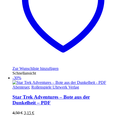
Zur Wunschliste hinzufügen
Schnellansicht
-30%
Abenteuer
,
Rollenspiele Uhrwerk Verlag
Star Trek Adventures – Bote aus der
Dunkelheit – PDF
Ursprünglicher
Aktueller
4,50
€
3,15
€