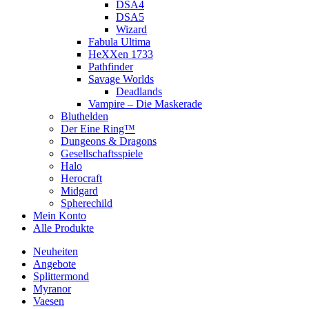
DSA4
DSA5
Wizard
Fabula Ultima
HeXXen 1733
Pathfinder
Savage Worlds
Deadlands
Vampire – Die Maskerade
Bluthelden
Der Eine Ring™
Dungeons & Dragons
Gesellschaftsspiele
Halo
Herocraft
Midgard
Spherechild
Mein Konto
Alle Produkte
Neuheiten
Angebote
Splittermond
Myranor
Vaesen