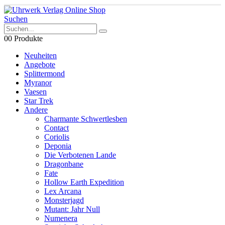
Suchen
0
0 Produkte
Neuheiten
Angebote
Splittermond
Myranor
Vaesen
Star Trek
Andere
Charmante Schwertlesben
Contact
Coriolis
Deponia
Die Verbotenen Lande
Dragonbane
Fate
Hollow Earth Expedition
Lex Arcana
Monsterjagd
Mutant: Jahr Null
Numenera