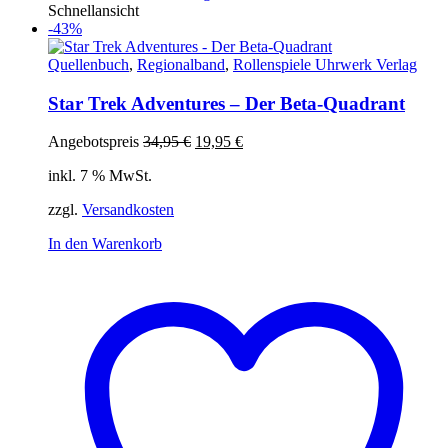
Schnellansicht
-43%
Quellenbuch
,
Regionalband
,
Rollenspiele Uhrwerk Verlag
Star Trek Adventures – Der Beta-Quadrant
Ursprünglicher
Aktueller
Angebotspreis
34,95
€
19,95
€
Preis
Preis
inkl. 7 % MwSt.
war:
ist:
34,95 €
19,95 €.
zzgl.
Versandkosten
In den Warenkorb