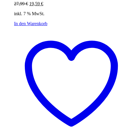
Ursprünglicher
Aktueller
27,99
€
19,59
€
Preis
Preis
inkl. 7 % MwSt.
war:
ist:
27,99 €
19,59 €.
In den Warenkorb