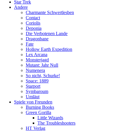
Star Trek
Andere
Charmante Schwertlesben
Contact
Coriolis
Deponia
Die Verbotenen Lande
Dragonbane
Fate
Hollow Earth Expedition
Lex Arcana
Monsterjagd
Mutant: Jahr Null
Numenera
So nicht, Schurke!
Space: 1889
Starport
Symbaroum
Umläut
Spiele von Freunden
Burning Books
Green Gorilla
Little Wizards
The Troubleshooters
HT Verlag