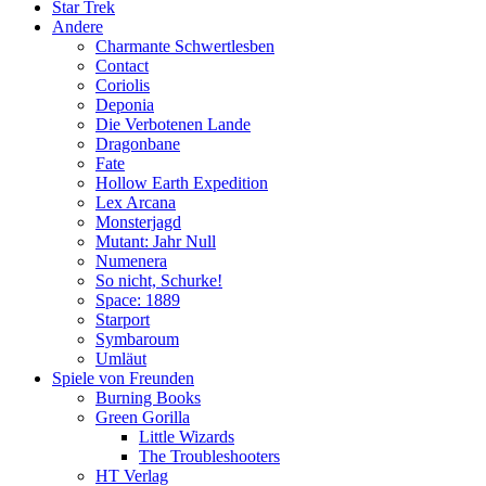
Star Trek
Andere
Charmante Schwertlesben
Contact
Coriolis
Deponia
Die Verbotenen Lande
Dragonbane
Fate
Hollow Earth Expedition
Lex Arcana
Monsterjagd
Mutant: Jahr Null
Numenera
So nicht, Schurke!
Space: 1889
Starport
Symbaroum
Umläut
Spiele von Freunden
Burning Books
Green Gorilla
Little Wizards
The Troubleshooters
HT Verlag