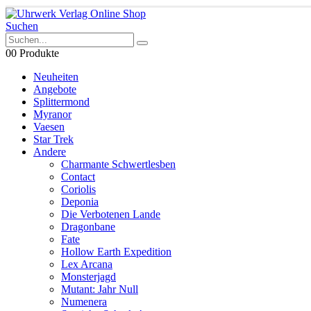
Suchen
0
0 Produkte
Neuheiten
Angebote
Splittermond
Myranor
Vaesen
Star Trek
Andere
Charmante Schwertlesben
Contact
Coriolis
Deponia
Die Verbotenen Lande
Dragonbane
Fate
Hollow Earth Expedition
Lex Arcana
Monsterjagd
Mutant: Jahr Null
Numenera