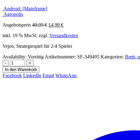
Android: [Mainframe]
Agropolis
Ursprünglicher
Aktueller
Angebotspreis
49,95
€
14,99
€
Preis
Preis
inkl. 19 % MwSt.
zzgl.
Versandkosten
war:
ist:
49,95 €
14,99 €.
Vejen, Strategiespiel für 2-4 Spieler
Availability:
Vorrätig
Artikelnummer:
SF-349495
Kategorien:
Brett- 
-
+
In den Warenkorb
Facebook
LinkedIn
Email
WhatsApp