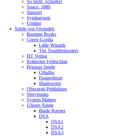
So nicht, Schurke!
Space: 1889
Starport
Symbaroum
Umläut
Spiele von Freunden
Burning Books
Green Gorilla
Little Wizards
The Troubleshooters
HT Verlag
Kritischer Fehlschlag
Pegasus Spiele
Cthulhu
Daggerheart
Shadowrun
Obscurati Publishing
Storypunks
System Matters
Ulisses Spiele
Blade Runner
DSA
DSA1
DSA2
DSA3