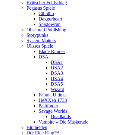
Kritischer Fehlschlag
Pegasus Spiele
Cthulhu
Daggerheart
Shadowrun
Obscurati Publishing
Storypunks
System Matters
Ulisses Spiele
Blade Runner
DSA
DSA1
DSA2
DSA3
DSA4
DSA5
Wizard
Fabula Ultima
HeXXen 1733
Pathfinder
Savage Worlds
Deadlands
Vampire – Die Maskerade
Bluthelden
Der Eine Ring™