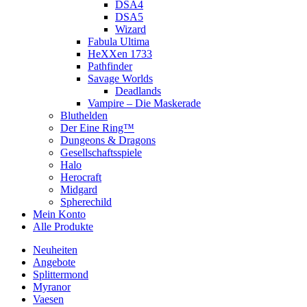
DSA4
DSA5
Wizard
Fabula Ultima
HeXXen 1733
Pathfinder
Savage Worlds
Deadlands
Vampire – Die Maskerade
Bluthelden
Der Eine Ring™
Dungeons & Dragons
Gesellschaftsspiele
Halo
Herocraft
Midgard
Spherechild
Mein Konto
Alle Produkte
Neuheiten
Angebote
Splittermond
Myranor
Vaesen