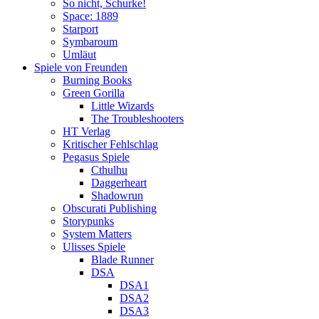
So nicht, Schurke!
Space: 1889
Starport
Symbaroum
Umläut
Spiele von Freunden
Burning Books
Green Gorilla
Little Wizards
The Troubleshooters
HT Verlag
Kritischer Fehlschlag
Pegasus Spiele
Cthulhu
Daggerheart
Shadowrun
Obscurati Publishing
Storypunks
System Matters
Ulisses Spiele
Blade Runner
DSA
DSA1
DSA2
DSA3