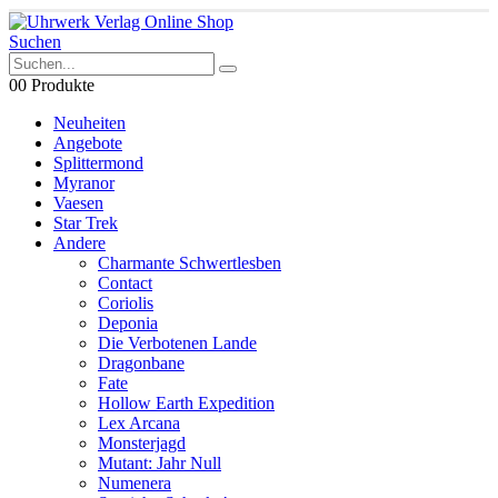
Suchen
0
0 Produkte
Neuheiten
Angebote
Splittermond
Myranor
Vaesen
Star Trek
Andere
Charmante Schwertlesben
Contact
Coriolis
Deponia
Die Verbotenen Lande
Dragonbane
Fate
Hollow Earth Expedition
Lex Arcana
Monsterjagd
Mutant: Jahr Null
Numenera