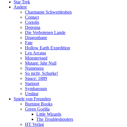
Star Trek
Andere
Charmante Schwertlesben
Contact
Coriolis
Deponia
Die Verbotenen Lande
Dragonbane
Fate
Hollow Earth Expedition
Lex Arcana
Monsterjagd
Mutant: Jahr Null
Numenera
So nicht, Schurke!
Space: 1889
Starport
Symbaroum
Umläut
Spiele von Freunden
Burning Books
Green Gorilla
Little Wizards
The Troubleshooters
HT Verlag