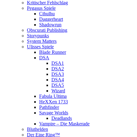
Kritischer Fehlschlag
Pegasus Spiele
Cthulhu
Daggerheart
Shadowrun
Obscurati Publishing
Storypunks
System Matters
Ulisses Spiele
Blade Runner
DSA
DSA1
DSA2
DSA3
DSA4
DSA5
Wizard
Fabula Ultima
HeXXen 1733
Pathfinder
Savage Worlds
Deadlands
Vampire – Die Maskerade
Bluthelden
Der Eine Ring™