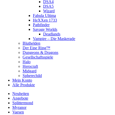
DSA4
DSA5
Wizard
Fabula Ultima
HeXXen 1733
Pathfinder
Savage Worlds
Deadlands
Vampire – Die Maskerade
Bluthelden
Der Eine Ring™
Dungeons & Dragons
Gesellschaftsspiele
Halo
Herocraft
Midgard
Spherechild
Mein Konto
Alle Produkte
Neuheiten
Angebote
Splittermond
Myranor
Vaesen