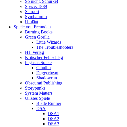
So nicht, Schurke!
Space: 1889
Starport
Symbaroum
Umläut
Spiele von Freunden
Burning Books
Green Gorilla
Little Wizards
The Troubleshooters
HT Verlag
Kritischer Fehlschlag
Pegasus Spiele
Cthulhu
Daggerheart
Shadowrun
Obscurati Publishing
Storypunks
System Matters
Ulisses Spiele
Blade Runner
DSA
DSA1
DSA2
DSA3