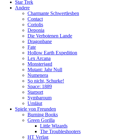
Star Trek
Andere
Charmante Schwertlesben
Contact
Coriolis
Deponia
Die Verbotenen Lande
Dragonbane
Fate
Hollow Earth Expedition
Lex Arcana
Monsterjagd
Mutant: Jahr Null
Numenera
So nicht, Schurke!
Space: 1889
Starport
Symbaroum
Umläut
Spiele von Freunden
Burning Books
Green Gorilla
Little Wizards
The Troubleshooters
HT Verlag