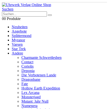
Suchen
0
0 Produkte
Neuheiten
Angebote
Splittermond
Myranor
Vaesen
Star Trek
Andere
Charmante Schwertlesben
Contact
Coriolis
Deponia
Die Verbotenen Lande
Dragonbane
Fate
Hollow Earth Expedition
Lex Arcana
Monsterjagd
Mutant: Jahr Null
Numenera