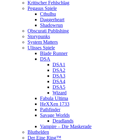
Kritischer Fehlschlag
Pegasus Spiele
Cthulhu
Daggerheart
Shadowrun
Obscurati Publishing
Storypunks
System Matters
Ulisses Spiele
Blade Runner
DSA
DSA1
DSA2
DSA3
DSA4
DSA5
Wizard
Fabula Ultima
HeXXen 1733
Pathfinder
Savage Worlds
Deadlands
Vampire – Die Maskerade
Bluthelden
Der Eine Ring™