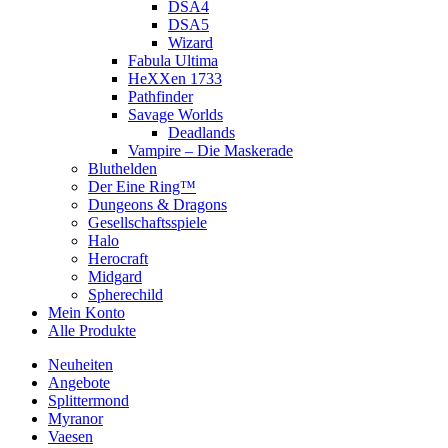
DSA4
DSA5
Wizard
Fabula Ultima
HeXXen 1733
Pathfinder
Savage Worlds
Deadlands
Vampire – Die Maskerade
Bluthelden
Der Eine Ring™
Dungeons & Dragons
Gesellschaftsspiele
Halo
Herocraft
Midgard
Spherechild
Mein Konto
Alle Produkte
Neuheiten
Angebote
Splittermond
Myranor
Vaesen