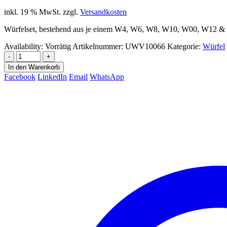
inkl. 19 % MwSt.
zzgl.
Versandkosten
Würfelset, bestehend aus je einem W4, W6, W8, W10, W00, W12 &
Availability:
Vorrätig
Artikelnummer:
UWV10066
Kategorie:
Würfel
-
+
In den Warenkorb
Facebook
LinkedIn
Email
WhatsApp