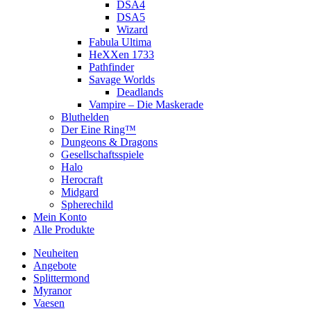
DSA4
DSA5
Wizard
Fabula Ultima
HeXXen 1733
Pathfinder
Savage Worlds
Deadlands
Vampire – Die Maskerade
Bluthelden
Der Eine Ring™
Dungeons & Dragons
Gesellschaftsspiele
Halo
Herocraft
Midgard
Spherechild
Mein Konto
Alle Produkte
Neuheiten
Angebote
Splittermond
Myranor
Vaesen