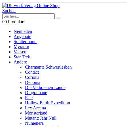
Suchen
0
0 Produkte
Neuheiten
Angebote
Splittermond
Myranor
Vaesen
Star Trek
Andere
Charmante Schwertlesben
Contact
Coriolis
Deponia
Die Verbotenen Lande
Dragonbane
Fate
Hollow Earth Expedition
Lex Arcana
Monsterjagd
Mutant: Jahr Null
Numenera