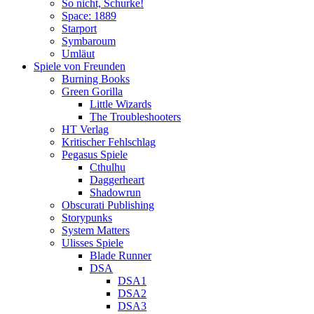
So nicht, Schurke!
Space: 1889
Starport
Symbaroum
Umläut
Spiele von Freunden
Burning Books
Green Gorilla
Little Wizards
The Troubleshooters
HT Verlag
Kritischer Fehlschlag
Pegasus Spiele
Cthulhu
Daggerheart
Shadowrun
Obscurati Publishing
Storypunks
System Matters
Ulisses Spiele
Blade Runner
DSA
DSA1
DSA2
DSA3