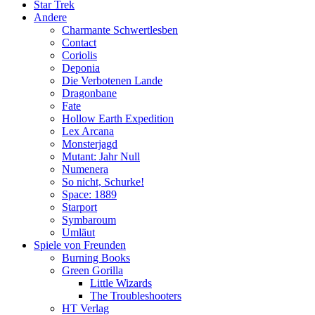
Star Trek
Andere
Charmante Schwertlesben
Contact
Coriolis
Deponia
Die Verbotenen Lande
Dragonbane
Fate
Hollow Earth Expedition
Lex Arcana
Monsterjagd
Mutant: Jahr Null
Numenera
So nicht, Schurke!
Space: 1889
Starport
Symbaroum
Umläut
Spiele von Freunden
Burning Books
Green Gorilla
Little Wizards
The Troubleshooters
HT Verlag