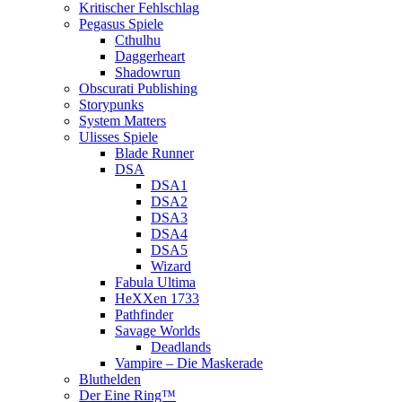
Kritischer Fehlschlag
Pegasus Spiele
Cthulhu
Daggerheart
Shadowrun
Obscurati Publishing
Storypunks
System Matters
Ulisses Spiele
Blade Runner
DSA
DSA1
DSA2
DSA3
DSA4
DSA5
Wizard
Fabula Ultima
HeXXen 1733
Pathfinder
Savage Worlds
Deadlands
Vampire – Die Maskerade
Bluthelden
Der Eine Ring™