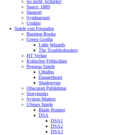
So nicht, Schurke!
Space: 1889
Starport
Symbaroum
Umläut
Spiele von Freunden
Burning Books
Green Gorilla
Little Wizards
The Troubleshooters
HT Verlag
Kritischer Fehlschlag
Pegasus Spiele
Cthulhu
Daggerheart
Shadowrun
Obscurati Publishing
Storypunks
System Matters
Ulisses Spiele
Blade Runner
DSA
DSA1
DSA2
DSA3