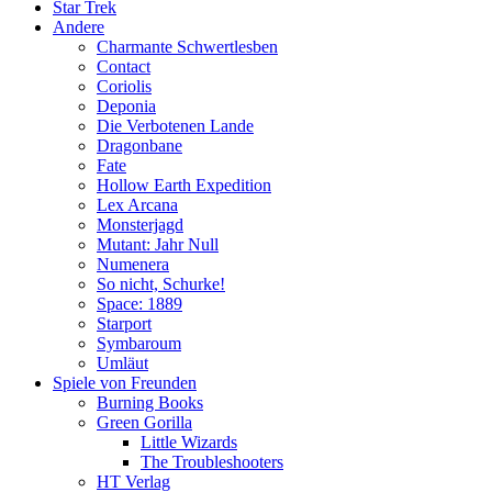
Star Trek
Andere
Charmante Schwertlesben
Contact
Coriolis
Deponia
Die Verbotenen Lande
Dragonbane
Fate
Hollow Earth Expedition
Lex Arcana
Monsterjagd
Mutant: Jahr Null
Numenera
So nicht, Schurke!
Space: 1889
Starport
Symbaroum
Umläut
Spiele von Freunden
Burning Books
Green Gorilla
Little Wizards
The Troubleshooters
HT Verlag