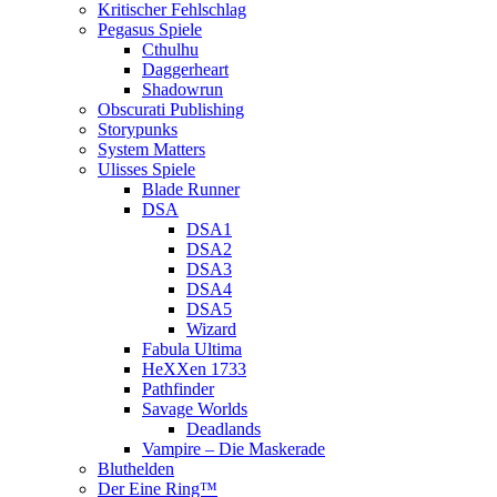
Kritischer Fehlschlag
Pegasus Spiele
Cthulhu
Daggerheart
Shadowrun
Obscurati Publishing
Storypunks
System Matters
Ulisses Spiele
Blade Runner
DSA
DSA1
DSA2
DSA3
DSA4
DSA5
Wizard
Fabula Ultima
HeXXen 1733
Pathfinder
Savage Worlds
Deadlands
Vampire – Die Maskerade
Bluthelden
Der Eine Ring™