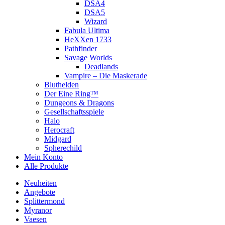
DSA4
DSA5
Wizard
Fabula Ultima
HeXXen 1733
Pathfinder
Savage Worlds
Deadlands
Vampire – Die Maskerade
Bluthelden
Der Eine Ring™
Dungeons & Dragons
Gesellschaftsspiele
Halo
Herocraft
Midgard
Spherechild
Mein Konto
Alle Produkte
Neuheiten
Angebote
Splittermond
Myranor
Vaesen