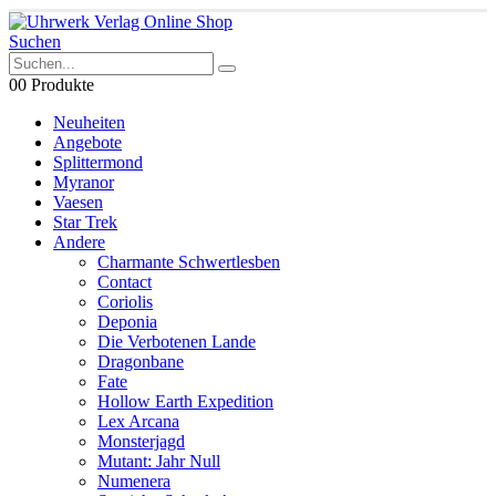
Suchen
0
0 Produkte
Neuheiten
Angebote
Splittermond
Myranor
Vaesen
Star Trek
Andere
Charmante Schwertlesben
Contact
Coriolis
Deponia
Die Verbotenen Lande
Dragonbane
Fate
Hollow Earth Expedition
Lex Arcana
Monsterjagd
Mutant: Jahr Null
Numenera