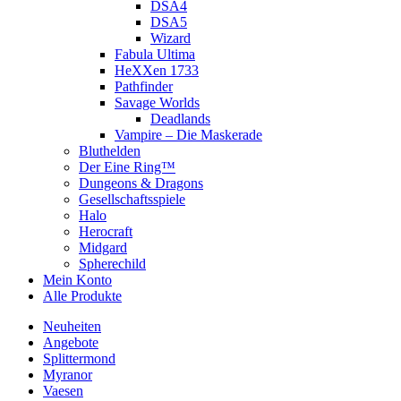
DSA4
DSA5
Wizard
Fabula Ultima
HeXXen 1733
Pathfinder
Savage Worlds
Deadlands
Vampire – Die Maskerade
Bluthelden
Der Eine Ring™
Dungeons & Dragons
Gesellschaftsspiele
Halo
Herocraft
Midgard
Spherechild
Mein Konto
Alle Produkte
Neuheiten
Angebote
Splittermond
Myranor
Vaesen