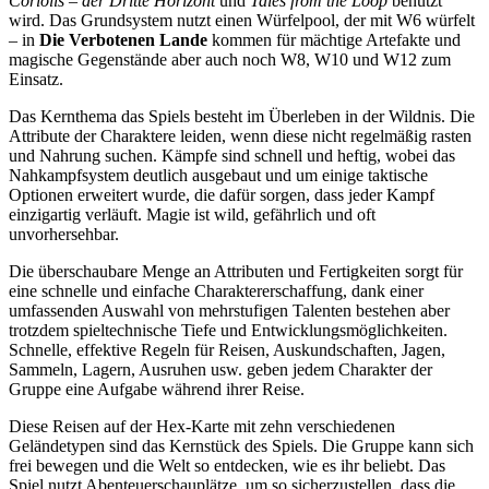
Coriolis – der Dritte Horizont
und
Tales from the Loop
benutzt
wird. Das Grundsystem nutzt einen Würfelpool, der mit W6 würfelt
– in
Die Verbotenen Lande
kommen für mächtige Artefakte und
magische Gegenstände aber auch noch W8, W10 und W12 zum
Einsatz.
Das Kernthema das Spiels besteht im Überleben in der Wildnis. Die
Attribute der Charaktere leiden, wenn diese nicht regelmäßig rasten
und Nahrung suchen. Kämpfe sind schnell und heftig, wobei das
Nahkampfsystem deutlich ausgebaut und um einige taktische
Optionen erweitert wurde, die dafür sorgen, dass jeder Kampf
einzigartig verläuft. Magie ist wild, gefährlich und oft
unvorhersehbar.
Die überschaubare Menge an Attributen und Fertigkeiten sorgt für
eine schnelle und einfache Charaktererschaffung, dank einer
umfassenden Auswahl von mehrstufigen Talenten bestehen aber
trotzdem spieltechnische Tiefe und Entwicklungsmöglichkeiten.
Schnelle, effektive Regeln für Reisen, Auskundschaften, Jagen,
Sammeln, Lagern, Ausruhen usw. geben jedem Charakter der
Gruppe eine Aufgabe während ihrer Reise.
Diese Reisen auf der Hex-Karte mit zehn verschiedenen
Geländetypen sind das Kernstück des Spiels. Die Gruppe kann sich
frei bewegen und die Welt so entdecken, wie es ihr beliebt. Das
Spiel nutzt Abenteuerschauplätze, um so sicherzustellen, dass die