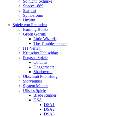
So nicht, Schurke!
Space: 1889
Starport
Symbaroum
Umläut
Spiele von Freunden
Burning Books
Green Gorilla
Little Wizards
The Troubleshooters
HT Verlag
Kritischer Fehlschlag
Pegasus Spiele
Cthulhu
Daggerheart
Shadowrun
Obscurati Publishing
Storypunks
System Matters
Ulisses Spiele
Blade Runner
DSA
DSA1
DSA2
DSA3