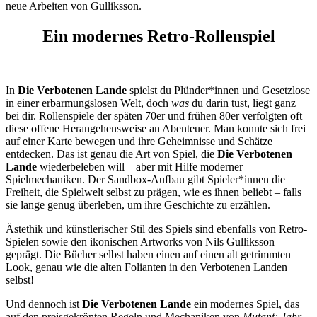
neue Arbeiten von Gulliksson.
Ein modernes Retro-Rollenspiel
In
Die Verbotenen Lande
spielst du Plünder*innen und Gesetzlose
in einer erbarmungslosen Welt, doch
was
du darin tust, liegt ganz
bei dir. Rollenspiele der späten 70er und frühen 80er verfolgten oft
diese offene Herangehensweise an Abenteuer. Man konnte sich frei
auf einer Karte bewegen und ihre Geheimnisse und Schätze
entdecken. Das ist genau die Art von Spiel, die
Die Verbotenen
Lande
wiederbeleben will – aber mit Hilfe moderner
Spielmechaniken. Der Sandbox-Aufbau gibt Spieler*innen die
Freiheit, die Spielwelt selbst zu prägen, wie es ihnen beliebt – falls
sie lange genug überleben, um ihre Geschichte zu erzählen.
Ästethik und künstlerischer Stil des Spiels sind ebenfalls von Retro-
Spielen sowie den ikonischen Artworks von Nils Gulliksson
geprägt. Die Bücher selbst haben einen auf einen alt getrimmten
Look, genau wie die alten Folianten in den Verbotenen Landen
selbst!
Und dennoch ist
Die Verbotenen Lande
ein modernes Spiel, das
auf den preisgekrönten Regeln und Mechaniken von
Mutant: Jahr