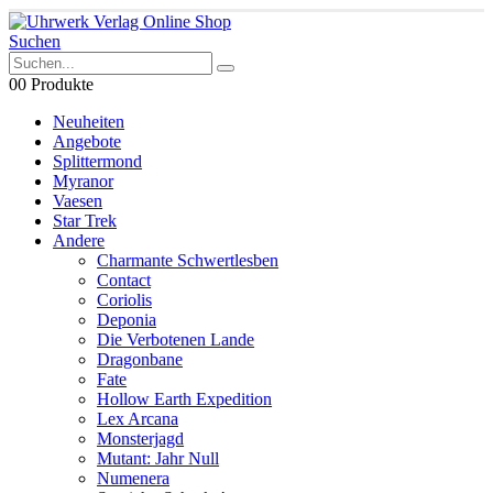
Suchen
0
0 Produkte
Neuheiten
Angebote
Splittermond
Myranor
Vaesen
Star Trek
Andere
Charmante Schwertlesben
Contact
Coriolis
Deponia
Die Verbotenen Lande
Dragonbane
Fate
Hollow Earth Expedition
Lex Arcana
Monsterjagd
Mutant: Jahr Null
Numenera