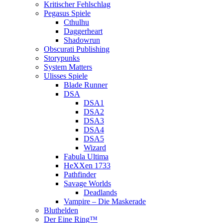
Kritischer Fehlschlag
Pegasus Spiele
Cthulhu
Daggerheart
Shadowrun
Obscurati Publishing
Storypunks
System Matters
Ulisses Spiele
Blade Runner
DSA
DSA1
DSA2
DSA3
DSA4
DSA5
Wizard
Fabula Ultima
HeXXen 1733
Pathfinder
Savage Worlds
Deadlands
Vampire – Die Maskerade
Bluthelden
Der Eine Ring™