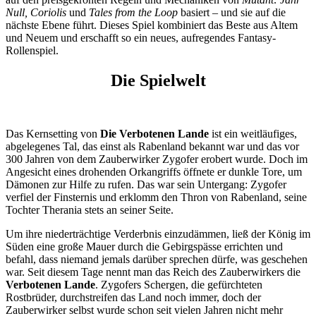
Null, Coriolis
und
Tales from the Loop
basiert – und sie auf die
nächste Ebene führt. Dieses Spiel kombiniert das Beste aus Altem
und Neuem und erschafft so ein neues, aufregendes Fantasy-
Rollenspiel.
Die Spielwelt
Das Kernsetting von
Die Verbotenen Lande
ist ein weitläufiges,
abgelegenes Tal, das einst als Rabenland bekannt war und das vor
300 Jahren von dem Zauberwirker Zygofer erobert wurde. Doch im
Angesicht eines drohenden Orkangriffs öffnete er dunkle Tore, um
Dämonen zur Hilfe zu rufen. Das war sein Untergang: Zygofer
verfiel der Finsternis und erklomm den Thron von Rabenland, seine
Tochter Therania stets an seiner Seite.
Um ihre niederträchtige Verderbnis einzudämmen, ließ der König im
Süden eine große Mauer durch die Gebirgspässe errichten und
befahl, dass niemand jemals darüber sprechen dürfe, was geschehen
war. Seit diesem Tage nennt man das Reich des Zauberwirkers die
Verbotenen Lande
. Zygofers Schergen, die gefürchteten
Rostbrüder, durchstreifen das Land noch immer, doch der
Zauberwirker selbst wurde schon seit vielen Jahren nicht mehr