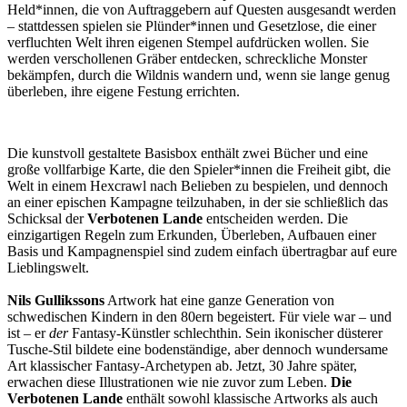
Held*innen, die von Auftraggebern auf Questen ausgesandt werden
– stattdessen spielen sie Plünder*innen und Gesetzlose, die einer
verfluchten Welt ihren eigenen Stempel aufdrücken wollen. Sie
werden verschollenen Gräber entdecken, schreckliche Monster
bekämpfen, durch die Wildnis wandern und, wenn sie lange genug
überleben, ihre eigene Festung errichten.
Die kunstvoll gestaltete Basisbox enthält zwei Bücher und eine
große vollfarbige Karte, die den Spieler*innen die Freiheit gibt, die
Welt in einem Hexcrawl nach Belieben zu bespielen, und dennoch
an einer epischen Kampagne teilzuhaben, in der sie schließlich das
Schicksal der
Verbotenen Lande
entscheiden werden. Die
einzigartigen Regeln zum Erkunden, Überleben, Aufbauen einer
Basis und Kampagnenspiel sind zudem einfach übertragbar auf eure
Lieblingswelt.
Nils Gullikssons
Artwork hat eine ganze Generation von
schwedischen Kindern in den 80ern begeistert. Für viele war – und
ist – er
der
Fantasy-Künstler schlechthin. Sein ikonischer düsterer
Tusche-Stil bildete eine bodenständige, aber dennoch wundersame
Art klassischer Fantasy-Archetypen ab. Jetzt, 30 Jahre später,
erwachen diese Illustrationen wie nie zuvor zum Leben.
Die
Verbotenen Lande
enthält sowohl klassische Artworks als auch