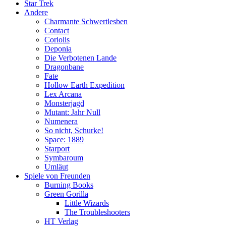
Star Trek
Andere
Charmante Schwertlesben
Contact
Coriolis
Deponia
Die Verbotenen Lande
Dragonbane
Fate
Hollow Earth Expedition
Lex Arcana
Monsterjagd
Mutant: Jahr Null
Numenera
So nicht, Schurke!
Space: 1889
Starport
Symbaroum
Umläut
Spiele von Freunden
Burning Books
Green Gorilla
Little Wizards
The Troubleshooters
HT Verlag