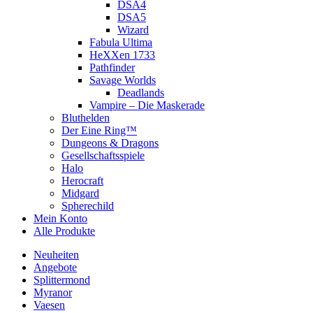
DSA4
DSA5
Wizard
Fabula Ultima
HeXXen 1733
Pathfinder
Savage Worlds
Deadlands
Vampire – Die Maskerade
Bluthelden
Der Eine Ring™
Dungeons & Dragons
Gesellschaftsspiele
Halo
Herocraft
Midgard
Spherechild
Mein Konto
Alle Produkte
Neuheiten
Angebote
Splittermond
Myranor
Vaesen