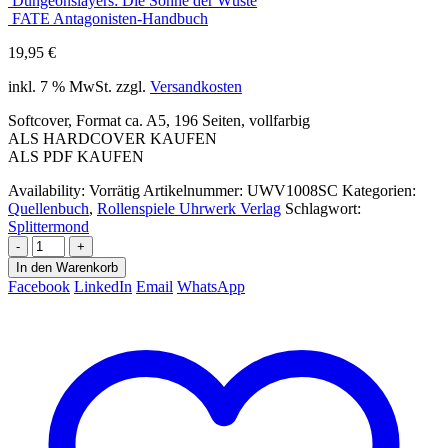
Dungeonslayers: Die Söhne der Wüste
FATE Antagonisten-Handbuch
19,95
€
inkl. 7 % MwSt.
zzgl.
Versandkosten
Softcover, Format ca. A5, 196 Seiten, vollfarbig
ALS HARDCOVER KAUFEN
ALS PDF KAUFEN
Availability:
Vorrätig
Artikelnummer:
UWV1008SC
Kategorien:
Quellenbuch
,
Rollenspiele Uhrwerk Verlag
Schlagwort:
Splittermond
-
+
In den Warenkorb
Facebook
LinkedIn
Email
WhatsApp