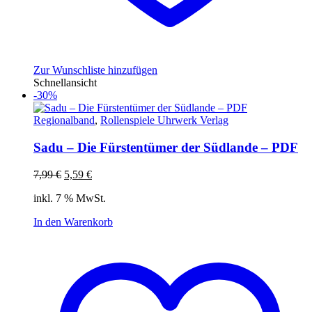
Zur Wunschliste hinzufügen
Schnellansicht
-30%
Regionalband
,
Rollenspiele Uhrwerk Verlag
Sadu – Die Fürstentümer der Südlande – PDF
Ursprünglicher
Aktueller
7,99
€
5,59
€
Preis
Preis
inkl. 7 % MwSt.
war:
ist:
7,99 €
5,59 €.
In den Warenkorb