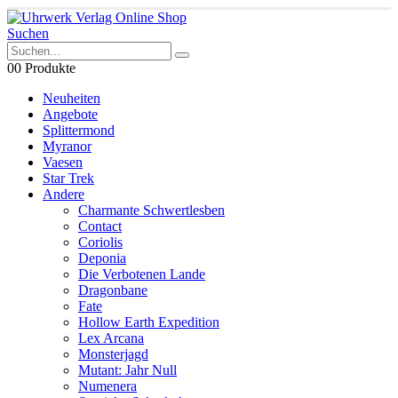
Suchen
0
0 Produkte
Neuheiten
Angebote
Splittermond
Myranor
Vaesen
Star Trek
Andere
Charmante Schwertlesben
Contact
Coriolis
Deponia
Die Verbotenen Lande
Dragonbane
Fate
Hollow Earth Expedition
Lex Arcana
Monsterjagd
Mutant: Jahr Null
Numenera