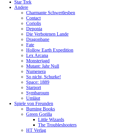
Star Trek
Andere
Charmante Schwertlesben
Contact
Coriolis
Deponia
Die Verbotenen Lande
Dragonbane
Fate
Hollow Earth Expedition
Lex Arcana
Monsterjagd
Mutant: Jahr Null
Numenera
So nicht, Schurke!
Space: 1889
Starport
Symbaroum
Umläut
Spiele von Freunden
Burning Books
Green Gorilla
Little Wizards
The Troubleshooters
HT Verlag