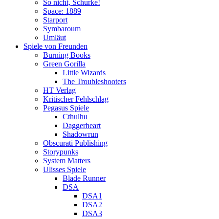
So nicht, Schurke!
Space: 1889
Starport
Symbaroum
Umläut
Spiele von Freunden
Burning Books
Green Gorilla
Little Wizards
The Troubleshooters
HT Verlag
Kritischer Fehlschlag
Pegasus Spiele
Cthulhu
Daggerheart
Shadowrun
Obscurati Publishing
Storypunks
System Matters
Ulisses Spiele
Blade Runner
DSA
DSA1
DSA2
DSA3