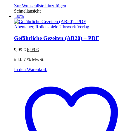
Zur Wunschliste hinzufügen
Schnellansicht
-30%
Abenteuer
,
Rollenspiele Uhrwerk Verlag
Gefährliche Gezeiten (AB20) – PDF
Ursprünglicher
Aktueller
9,99
€
6,99
€
Preis
Preis
inkl. 7 % MwSt.
war:
ist:
9,99 €
6,99 €.
In den Warenkorb