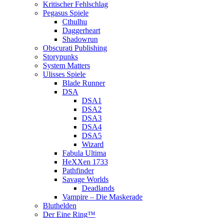
Kritischer Fehlschlag
Pegasus Spiele
Cthulhu
Daggerheart
Shadowrun
Obscurati Publishing
Storypunks
System Matters
Ulisses Spiele
Blade Runner
DSA
DSA1
DSA2
DSA3
DSA4
DSA5
Wizard
Fabula Ultima
HeXXen 1733
Pathfinder
Savage Worlds
Deadlands
Vampire – Die Maskerade
Bluthelden
Der Eine Ring™