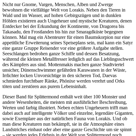
Nicht nur Gnome, Vargen, Menschen, Alben und Zwerge
bewohnen die vielfältige Welt von Lorakis. Neben den Tieren in
Wald und im Wasser, auf hohen Gebirgszügen und in dunklen
Höhlen existieren auch Ungeheuer und mystische Kreaturen, denen
Entdecker bei der Erkundung der Kontinente, von Dragorea bis
Takasadu, den Frostlanden bis hin zur Smaragdküste begegnen
können. Mal mag ein Abenteurer für einen Baumskorpion nur eine
appetitliche Erweiterung seines Speiseplans sein, mal kann ein Satyr
eine ganze Gruppe Reisender vor eine größere Aufgabe stellen.
Seeschlangen bedrohen ganze Schiffe und dessen Besatzung,
während die kleinen Metallfresser lediglich auf das Lieblingsschwert
des Kämpfers aus sind. Mottenmakis machen ganze Stadtviertel
unsicher, Dünenschwimmer gefährden Karawanen in der Wüste,
Irrlichter locken Unvorsichtige in den sicheren Tod, Daevas
schmieden furchtbare Ränke, Phönixe werden verehrt und Orks
töten und zerstören aus purem Lebensinhalt.
Dieser Band für Splittermond enthält weit über 100 Monster und
andere Wesenheiten, die meisten mit ausführlicher Beschreibung,
Werten und farbig illustriert. Neben echten Ungeheuern trifft man
dabei auch auf intelligente Völker und einzelne, legendäre Giganten,
sowie Exemplare aus der natürlichen Fauna von Lorakis. Und ob
man diese Kreaturen nun bekämpft, sie in die Atmosphäre eines
Landstriches einbaut oder aber eine ganze Geschichte um sie spinnt
– sie werden jedes Erlebnis in der Welt von Splittermond noch