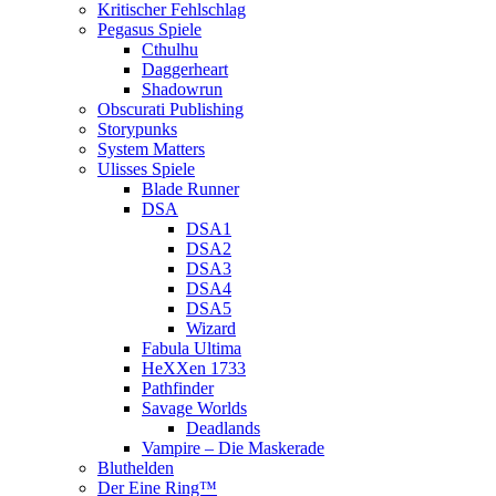
Kritischer Fehlschlag
Pegasus Spiele
Cthulhu
Daggerheart
Shadowrun
Obscurati Publishing
Storypunks
System Matters
Ulisses Spiele
Blade Runner
DSA
DSA1
DSA2
DSA3
DSA4
DSA5
Wizard
Fabula Ultima
HeXXen 1733
Pathfinder
Savage Worlds
Deadlands
Vampire – Die Maskerade
Bluthelden
Der Eine Ring™