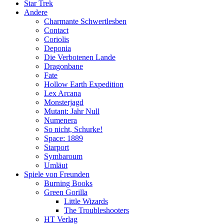
Star Trek
Andere
Charmante Schwertlesben
Contact
Coriolis
Deponia
Die Verbotenen Lande
Dragonbane
Fate
Hollow Earth Expedition
Lex Arcana
Monsterjagd
Mutant: Jahr Null
Numenera
So nicht, Schurke!
Space: 1889
Starport
Symbaroum
Umläut
Spiele von Freunden
Burning Books
Green Gorilla
Little Wizards
The Troubleshooters
HT Verlag