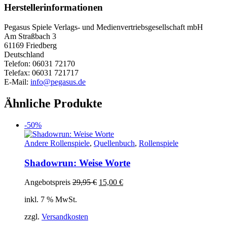
Herstellerinformationen
Pegasus Spiele Verlags- und Medienvertriebsgesellschaft mbH
Am Straßbach 3
61169 Friedberg
Deutschland
Telefon: 06031 72170
Telefax: 06031 721717
E-Mail:
info@pegasus.de
Ähnliche Produkte
-50%
Andere Rollenspiele
,
Quellenbuch
,
Rollenspiele
Shadowrun: Weise Worte
Ursprünglicher
Aktueller
Angebotspreis
29,95
€
15,00
€
Preis
Preis
inkl. 7 % MwSt.
war:
ist:
29,95 €
15,00 €.
zzgl.
Versandkosten