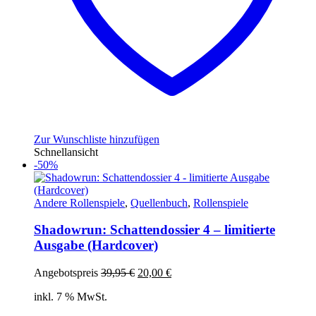
Zur Wunschliste hinzufügen
Schnellansicht
-50%
Andere Rollenspiele
,
Quellenbuch
,
Rollenspiele
Shadowrun: Schattendossier 4 – limitierte
Ausgabe (Hardcover)
Ursprünglicher
Aktueller
Angebotspreis
39,95
€
20,00
€
Preis
Preis
inkl. 7 % MwSt.
war:
ist:
39,95 €
20,00 €.