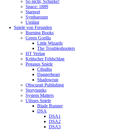
So nicht, Schurke!
Space: 1889
Starport
Symbaroum
Umläut
Spiele von Freunden
Burning Books
Green Gorilla
Little Wizards
The Troubleshooters
HT Verlag
Kritischer Fehlschlag
Pegasus Spiele
Cthulhu
Daggerheart
Shadowrun
Obscurati Publishing
Storypunks
System Matters
Ulisses Spiele
Blade Runner
DSA
DSA1
DSA2
DSA3