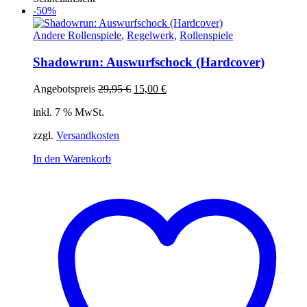
-50%
Andere Rollenspiele
,
Regelwerk
,
Rollenspiele
Shadowrun: Auswurfschock (Hardcover)
Ursprünglicher
Aktueller
Angebotspreis
29,95
€
15,00
€
Preis
Preis
inkl. 7 % MwSt.
war:
ist:
29,95 €
15,00 €.
zzgl.
Versandkosten
In den Warenkorb