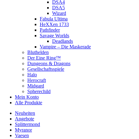
DSA4
DSA5
Wizard
Fabula Ultima
HeXXen 1733
Pathfinder
Savage Worlds
Deadlands
Vampire – Die Maskerade
Bluthelden
Der Eine Ring™
Dungeons & Dragons
Gesellschaftsspiele
Halo
Herocraft
Midgard
Spherechild
Mein Konto
Alle Produkte
Neuheiten
Angebote
Splittermond
Myranor
Vaesen