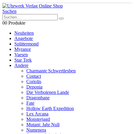
Suchen
0
0 Produkte
Neuheiten
Angebote
Splittermond
Myranor
Vaesen
Star Trek
Andere
Charmante Schwertlesben
Contact
Coriolis
Deponia
Die Verbotenen Lande
Dragonbane
Fate
Hollow Earth Expedition
Lex Arcana
Monsterjagd
Mutant: Jahr Null
Numenera