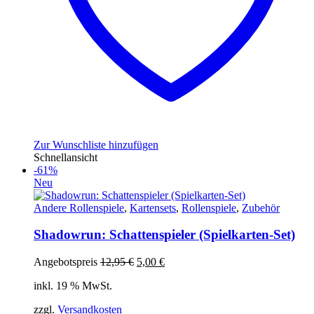
Zur Wunschliste hinzufügen
Schnellansicht
-61%
Neu
Andere Rollenspiele
,
Kartensets
,
Rollenspiele
,
Zubehör
Shadowrun: Schattenspieler (Spielkarten-Set)
Ursprünglicher
Aktueller
Angebotspreis
12,95
€
5,00
€
Preis
Preis
inkl. 19 % MwSt.
war:
ist:
12,95 €
5,00 €.
zzgl.
Versandkosten