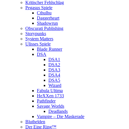
Kritischer Fehlschlag
Pegasus Spiele
Cthulhu
Daggerheart
Shadowrun
Obscurati Publishing
Storypunks
System Matters
Ulisses Spiele
Blade Runner
DSA
DSA1
DSA2
DSA3
DSA4
DSA5
Wizard
Fabula Ultima
HeXXen 1733
Pathfinder
Savage Worlds
Deadlands
Vampire – Die Maskerade
Bluthelden
Der Eine Ring™