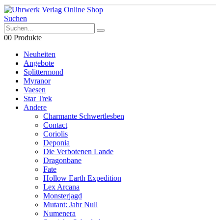
Suchen
0
0 Produkte
Neuheiten
Angebote
Splittermond
Myranor
Vaesen
Star Trek
Andere
Charmante Schwertlesben
Contact
Coriolis
Deponia
Die Verbotenen Lande
Dragonbane
Fate
Hollow Earth Expedition
Lex Arcana
Monsterjagd
Mutant: Jahr Null
Numenera