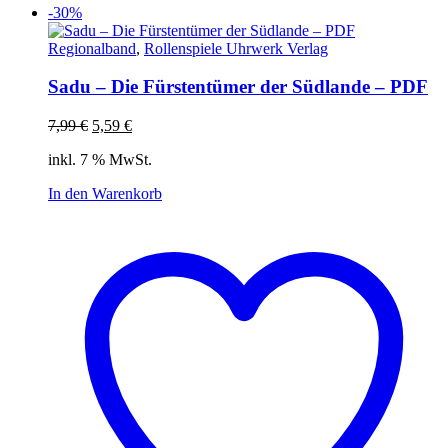
-30%
Regionalband
,
Rollenspiele Uhrwerk Verlag
Sadu – Die Fürstentümer der Südlande – PDF
Ursprünglicher
Aktueller
7,99
€
5,59
€
Preis
Preis
inkl. 7 % MwSt.
war:
ist:
7,99 €
5,59 €.
In den Warenkorb