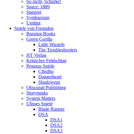
So nicht, Schurke!
Space: 1889
Starport
Symbaroum
Umläut
Spiele von Freunden
Burning Books
Green Gorilla
Little Wizards
The Troubleshooters
HT Verlag
Kritischer Fehlschlag
Pegasus Spiele
Cthulhu
Daggerheart
Shadowrun
Obscurati Publishing
Storypunks
System Matters
Ulisses Spiele
Blade Runner
DSA
DSA1
DSA2
DSA3