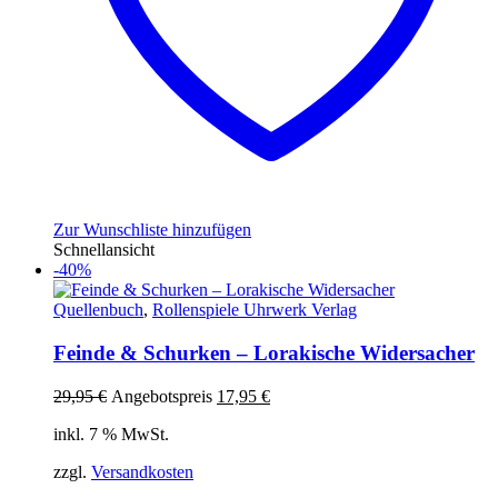
Zur Wunschliste hinzufügen
Schnellansicht
-40%
Quellenbuch
,
Rollenspiele Uhrwerk Verlag
Feinde & Schurken – Lorakische Widersacher
Ursprünglicher
Aktueller
29,95
€
Angebotspreis
17,95
€
Preis
Preis
inkl. 7 % MwSt.
war:
ist:
29,95 €
17,95 €.
zzgl.
Versandkosten