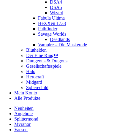
DSA4
DSA5
Wizard
Fabula Ultima
HeXXen 1733
Pathfinder
Savage Worlds
Deadlands
Vampire – Die Maskerade
Bluthelden
Der Eine Ring™
Dungeons & Dragons
Gesellschaftsspiele
Halo
Herocraft
Midgard
Spherechild
Mein Konto
Alle Produkte
Neuheiten
Angebote
Splittermond
Myranor
Vaesen