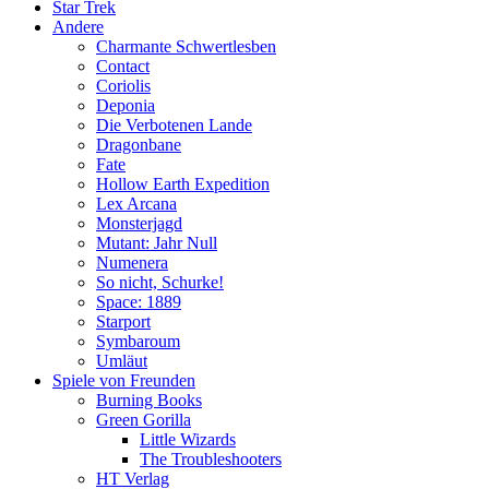
Star Trek
Andere
Charmante Schwertlesben
Contact
Coriolis
Deponia
Die Verbotenen Lande
Dragonbane
Fate
Hollow Earth Expedition
Lex Arcana
Monsterjagd
Mutant: Jahr Null
Numenera
So nicht, Schurke!
Space: 1889
Starport
Symbaroum
Umläut
Spiele von Freunden
Burning Books
Green Gorilla
Little Wizards
The Troubleshooters
HT Verlag