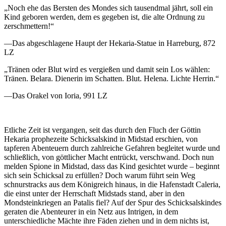
„Noch ehe das Bersten des Mondes sich tausendmal jährt, soll ein
Kind geboren werden, dem es gegeben ist, die alte Ordnung zu
zerschmettern!“
—Das abgeschlagene Haupt der Hekaria-Statue in Harreburg, 872
LZ
„Tränen oder Blut wird es vergießen und damit sein Los wählen:
Tränen. Belara. Dienerin im Schatten. Blut. Helena. Lichte Herrin.“
—Das Orakel von Ioria, 991 LZ
Etliche Zeit ist vergangen, seit das durch den Fluch der Göttin
Hekaria prophezeite Schicksalskind in Midstad erschien, von
tapferen Abenteuern durch zahlreiche Gefahren begleitet wurde und
schließlich, von göttlicher Macht entrückt, verschwand. Doch nun
melden Spione in Midstad, dass das Kind gesichtet wurde – beginnt
sich sein Schicksal zu erfüllen? Doch warum führt sein Weg
schnurstracks aus dem Königreich hinaus, in die Hafenstadt Caleria,
die einst unter der Herrschaft Midstads stand, aber in den
Mondsteinkriegen an Patalis fiel? Auf der Spur des Schicksalskindes
geraten die Abenteurer in ein Netz aus Intrigen, in dem
unterschiedliche Mächte ihre Fäden ziehen und in dem nichts ist,