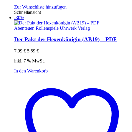
Zur Wunschliste hinzufügen
Schnellansicht
-30%
Abenteuer
,
Rollenspiele Uhrwerk Verlag
Der Pakt der Hexenkönigin (AB19) – PDF
Ursprünglicher
Aktueller
7,99
€
5,59
€
Preis
Preis
inkl. 7 % MwSt.
war:
ist:
7,99 €
5,59 €.
In den Warenkorb