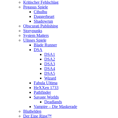
Kritischer Fehlschlag
Pegasus Spiele
Cthulhu
Daggerheart
Shadowrun
Obscurati Publishing
Storypunks
System Matters
Ulisses Spiele
Blade Runner
DSA
DSA1
DSA2
DSA3
DSA4
DSA5
Wizard
Fabula Ultima
HeXXen 1733
Pathfinder
Savage Worlds
Deadlands
Vampire – Die Maskerade
Bluthelden
Der Eine Ring™