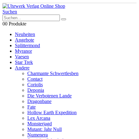
Suchen
0
0 Produkte
Neuheiten
Angebote
Splittermond
Myranor
Vaesen
Star Trek
Andere
Charmante Schwertlesben
Contact
Coriolis
Deponia
Die Verbotenen Lande
Dragonbane
Fate
Hollow Earth Expedition
Lex Arcana
Monsterjagd
Mutant: Jahr Null
Numenera