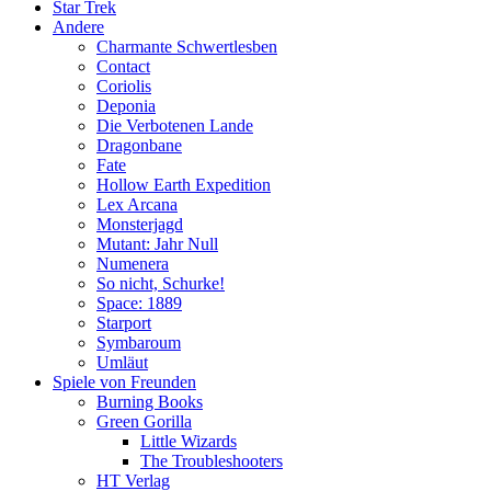
Star Trek
Andere
Charmante Schwertlesben
Contact
Coriolis
Deponia
Die Verbotenen Lande
Dragonbane
Fate
Hollow Earth Expedition
Lex Arcana
Monsterjagd
Mutant: Jahr Null
Numenera
So nicht, Schurke!
Space: 1889
Starport
Symbaroum
Umläut
Spiele von Freunden
Burning Books
Green Gorilla
Little Wizards
The Troubleshooters
HT Verlag