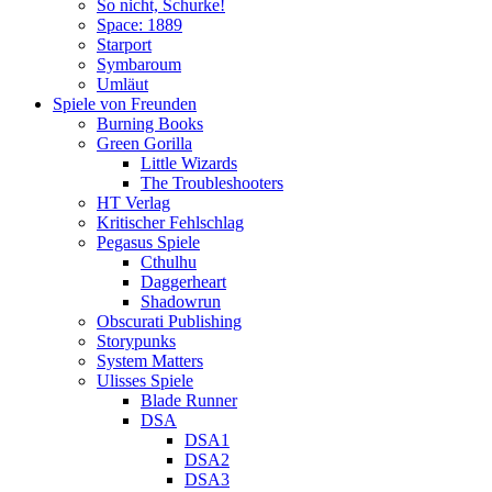
So nicht, Schurke!
Space: 1889
Starport
Symbaroum
Umläut
Spiele von Freunden
Burning Books
Green Gorilla
Little Wizards
The Troubleshooters
HT Verlag
Kritischer Fehlschlag
Pegasus Spiele
Cthulhu
Daggerheart
Shadowrun
Obscurati Publishing
Storypunks
System Matters
Ulisses Spiele
Blade Runner
DSA
DSA1
DSA2
DSA3