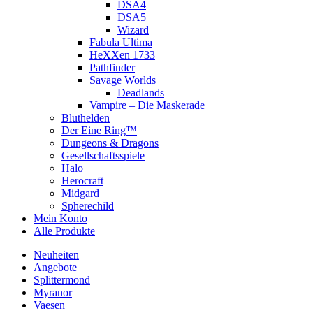
DSA4
DSA5
Wizard
Fabula Ultima
HeXXen 1733
Pathfinder
Savage Worlds
Deadlands
Vampire – Die Maskerade
Bluthelden
Der Eine Ring™
Dungeons & Dragons
Gesellschaftsspiele
Halo
Herocraft
Midgard
Spherechild
Mein Konto
Alle Produkte
Neuheiten
Angebote
Splittermond
Myranor
Vaesen