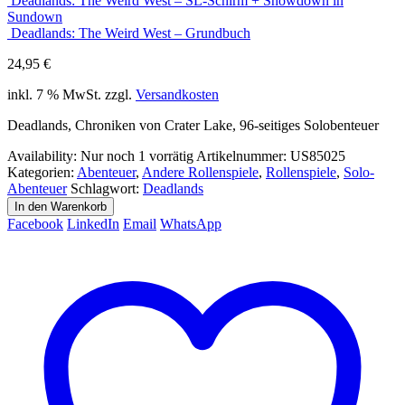
Deadlands: The Weird West – SL-Schirm + Showdown in
Sundown
Deadlands: The Weird West – Grundbuch
24,95
€
inkl. 7 % MwSt.
zzgl.
Versandkosten
Deadlands, Chroniken von Crater Lake, 96-seitiges Solobenteuer
Availability:
Nur noch 1 vorrätig
Artikelnummer:
US85025
Kategorien:
Abenteuer
,
Andere Rollenspiele
,
Rollenspiele
,
Solo-
Abenteuer
Schlagwort:
Deadlands
In den Warenkorb
Facebook
LinkedIn
Email
WhatsApp