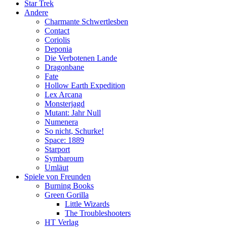
Star Trek
Andere
Charmante Schwertlesben
Contact
Coriolis
Deponia
Die Verbotenen Lande
Dragonbane
Fate
Hollow Earth Expedition
Lex Arcana
Monsterjagd
Mutant: Jahr Null
Numenera
So nicht, Schurke!
Space: 1889
Starport
Symbaroum
Umläut
Spiele von Freunden
Burning Books
Green Gorilla
Little Wizards
The Troubleshooters
HT Verlag