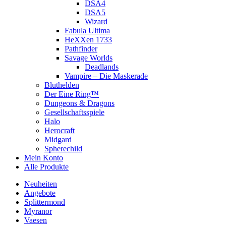
DSA4
DSA5
Wizard
Fabula Ultima
HeXXen 1733
Pathfinder
Savage Worlds
Deadlands
Vampire – Die Maskerade
Bluthelden
Der Eine Ring™
Dungeons & Dragons
Gesellschaftsspiele
Halo
Herocraft
Midgard
Spherechild
Mein Konto
Alle Produkte
Neuheiten
Angebote
Splittermond
Myranor
Vaesen