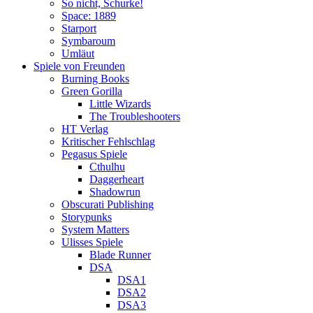
So nicht, Schurke!
Space: 1889
Starport
Symbaroum
Umläut
Spiele von Freunden
Burning Books
Green Gorilla
Little Wizards
The Troubleshooters
HT Verlag
Kritischer Fehlschlag
Pegasus Spiele
Cthulhu
Daggerheart
Shadowrun
Obscurati Publishing
Storypunks
System Matters
Ulisses Spiele
Blade Runner
DSA
DSA1
DSA2
DSA3