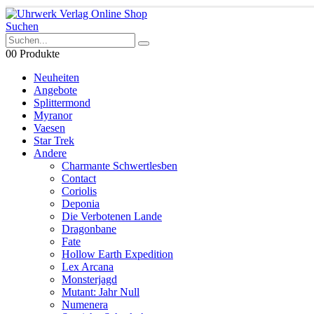
Suchen
0
0 Produkte
Neuheiten
Angebote
Splittermond
Myranor
Vaesen
Star Trek
Andere
Charmante Schwertlesben
Contact
Coriolis
Deponia
Die Verbotenen Lande
Dragonbane
Fate
Hollow Earth Expedition
Lex Arcana
Monsterjagd
Mutant: Jahr Null
Numenera