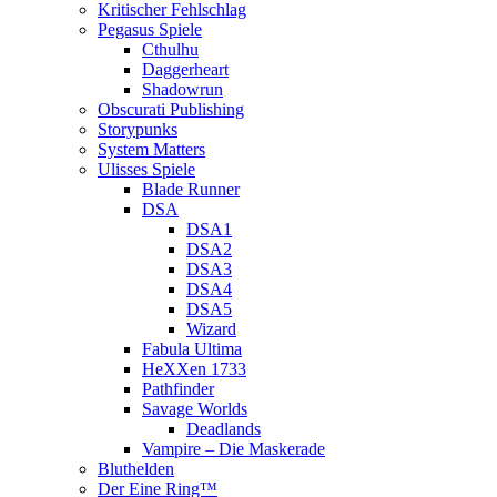
Kritischer Fehlschlag
Pegasus Spiele
Cthulhu
Daggerheart
Shadowrun
Obscurati Publishing
Storypunks
System Matters
Ulisses Spiele
Blade Runner
DSA
DSA1
DSA2
DSA3
DSA4
DSA5
Wizard
Fabula Ultima
HeXXen 1733
Pathfinder
Savage Worlds
Deadlands
Vampire – Die Maskerade
Bluthelden
Der Eine Ring™