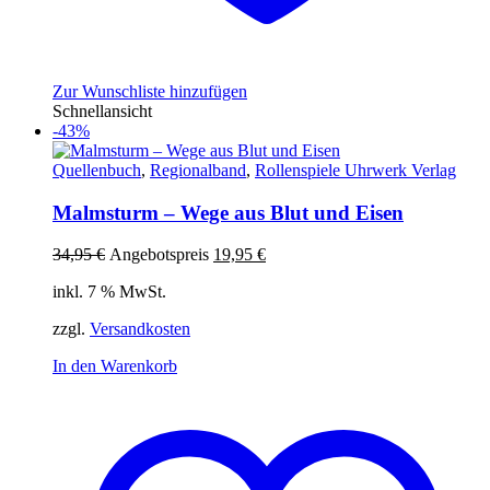
Zur Wunschliste hinzufügen
Schnellansicht
-43%
Quellenbuch
,
Regionalband
,
Rollenspiele Uhrwerk Verlag
Malmsturm – Wege aus Blut und Eisen
Ursprünglicher
Aktueller
34,95
€
Angebotspreis
19,95
€
Preis
Preis
inkl. 7 % MwSt.
war:
ist:
34,95 €
19,95 €.
zzgl.
Versandkosten
In den Warenkorb