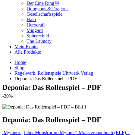
Der Eine Ring™
Dungeons & Dragons
Gesellschaftsspiele
Halo
Herocraft
Midgard
Spherechild
The Laundry
Mein Konto
Alle Produkte
Home
Shop
Regelwerk
,
Rollenspiele Uhrwerk Verlag
Deponia: Das Rollenspiel – PDF
Deponia: Das Rollenspiel – PDF
-30%
Deponia: Das Rollenspiel – PDF
Myranor „Liber Monstrorum Myranis“ Monsterhandbuch (ELF) –