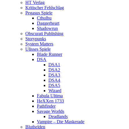
HT Verlag
Kritischer Fehlschlag
Pegasus Spiele
Cthulhu
Daggerheart
Shadowrun
Obscurati Publishing
Storypunks
System Matters
Ulisses Spiele
Blade Runner
DSA
DSA1
DSA2
DSA3
DSA4
DSA5
Wizard
Fabula Ultima
HeXXen 1733
Pathfinder
Savage Worlds
Deadlands
Vampire – Die Maskerade
Bluthelden