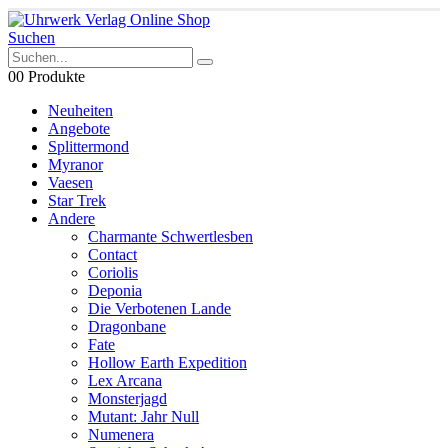
Suchen
0
0 Produkte
Neuheiten
Angebote
Splittermond
Myranor
Vaesen
Star Trek
Andere
Charmante Schwertlesben
Contact
Coriolis
Deponia
Die Verbotenen Lande
Dragonbane
Fate
Hollow Earth Expedition
Lex Arcana
Monsterjagd
Mutant: Jahr Null
Numenera