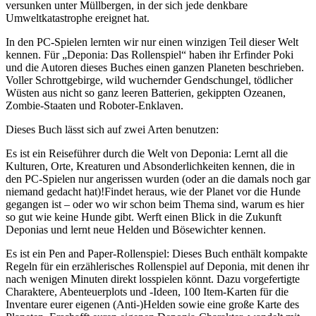
versunken unter Müllbergen, in der sich jede denkbare
Umweltkatastrophe ereignet hat.
In den PC-Spielen lernten wir nur einen winzigen Teil dieser Welt
kennen. Für „Deponia: Das Rollenspiel“ haben ihr Erfinder Poki
und die Autoren dieses Buches einen ganzen Planeten beschrieben.
Voller Schrottgebirge, wild wuchernder Gendschungel, tödlicher
Wüsten aus nicht so ganz leeren Batterien, gekippten Ozeanen,
Zombie-Staaten und Roboter-Enklaven.
Dieses Buch lässt sich auf zwei Arten benutzen:
Es ist ein Reiseführer durch die Welt von Deponia: Lernt all die
Kulturen, Orte, Kreaturen und Absonderlichkeiten kennen, die in
den PC-Spielen nur angerissen wurden (oder an die damals noch gar
niemand gedacht hat)!Findet heraus, wie der Planet vor die Hunde
gegangen ist – oder wo wir schon beim Thema sind, warum es hier
so gut wie keine Hunde gibt. Werft einen Blick in die Zukunft
Deponias und lernt neue Helden und Bösewichter kennen.
Es ist ein Pen and Paper-Rollenspiel: Dieses Buch enthält kompakte
Regeln für ein erzählerisches Rollenspiel auf Deponia, mit denen ihr
nach wenigen Minuten direkt losspielen könnt. Dazu vorgefertigte
Charaktere, Abenteuerplots und -Ideen, 100 Item-Karten für die
Inventare eurer eigenen (Anti-)Helden sowie eine große Karte des