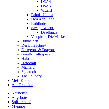
DSA4
DSA5
Wizard
Fabula Ultima
HeXXen 1733
Pathfinder
Savage Worlds
Deadlands
Vampire – Die Maskerade
Bluthelden
Der Eine Ring™
Dungeons & Dragons
Gesellschaftsspiele
Halo
Herocraft
Midgard
Spherechild
The Laundry
Mein Konto
Alle Produkte
Neuheiten
Angebote
Splittermond
Myranor