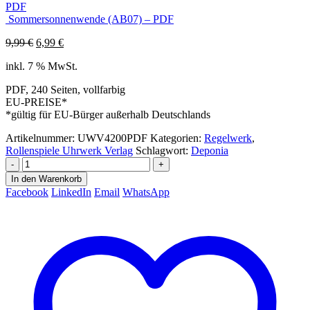
PDF
Sommersonnenwende (AB07) – PDF
Ursprünglicher
Aktueller
9,99
€
6,99
€
Preis
Preis
inkl. 7 % MwSt.
war:
ist:
9,99 €
6,99 €.
PDF, 240 Seiten, vollfarbig
EU-PREISE*
*gültig für EU-Bürger außerhalb Deutschlands
Artikelnummer:
UWV4200PDF
Kategorien:
Regelwerk
,
Rollenspiele Uhrwerk Verlag
Schlagwort:
Deponia
-
+
In den Warenkorb
Facebook
LinkedIn
Email
WhatsApp