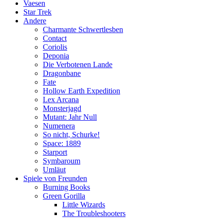
Vaesen
Star Trek
Andere
Charmante Schwertlesben
Contact
Coriolis
Deponia
Die Verbotenen Lande
Dragonbane
Fate
Hollow Earth Expedition
Lex Arcana
Monsterjagd
Mutant: Jahr Null
Numenera
So nicht, Schurke!
Space: 1889
Starport
Symbaroum
Umläut
Spiele von Freunden
Burning Books
Green Gorilla
Little Wizards
The Troubleshooters