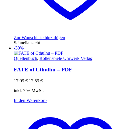
Zur Wunschliste hinzufügen
Schnellansicht
-30%
Quellenbuch
,
Rollenspiele Uhrwerk Verlag
FATE of Cthulhu – PDF
Ursprünglicher
Aktueller
17,99
€
12,59
€
Preis
Preis
inkl. 7 % MwSt.
war:
ist:
17,99 €
12,59 €.
In den Warenkorb