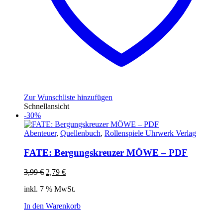
Zur Wunschliste hinzufügen
Schnellansicht
-30%
Abenteuer
,
Quellenbuch
,
Rollenspiele Uhrwerk Verlag
FATE: Bergungskreuzer MÖWE – PDF
Ursprünglicher
Aktueller
3,99
€
2,79
€
Preis
Preis
inkl. 7 % MwSt.
war:
ist:
3,99 €
2,79 €.
In den Warenkorb