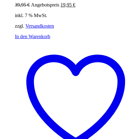
Ursprünglicher
Aktueller
39,95
€
Angebotspreis
19,95
€
Preis
Preis
inkl. 7 % MwSt.
war:
ist:
39,95 €
19,95 €.
zzgl.
Versandkosten
In den Warenkorb