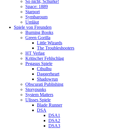
So nicht, Schurke!
Space: 1889
Starport
Symbaroum
Umläut
Spiele von Freunden
Burning Books
Green Gorilla
Little Wizards
The Troubleshooters
HT Verlag
Kritischer Fehlschlag
Pegasus Spiele
Cthulhu
Daggerheart
Shadowrun
Obscurati Publishing
Storypunks
System Matters
Ulisses Spiele
Blade Runner
DSA
DSA1
DSA2
DSA3