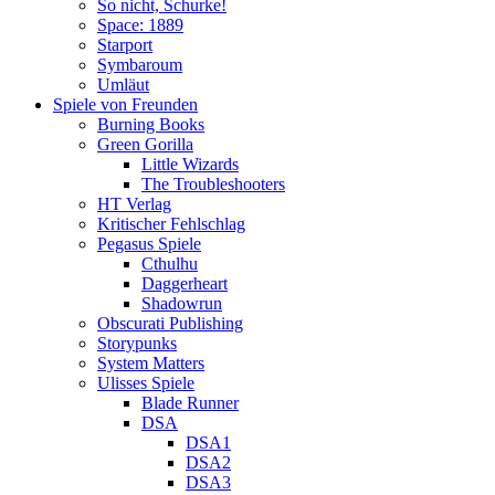
So nicht, Schurke!
Space: 1889
Starport
Symbaroum
Umläut
Spiele von Freunden
Burning Books
Green Gorilla
Little Wizards
The Troubleshooters
HT Verlag
Kritischer Fehlschlag
Pegasus Spiele
Cthulhu
Daggerheart
Shadowrun
Obscurati Publishing
Storypunks
System Matters
Ulisses Spiele
Blade Runner
DSA
DSA1
DSA2
DSA3