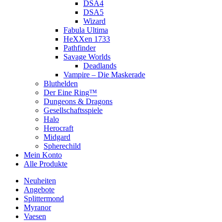
DSA4
DSA5
Wizard
Fabula Ultima
HeXXen 1733
Pathfinder
Savage Worlds
Deadlands
Vampire – Die Maskerade
Bluthelden
Der Eine Ring™
Dungeons & Dragons
Gesellschaftsspiele
Halo
Herocraft
Midgard
Spherechild
Mein Konto
Alle Produkte
Neuheiten
Angebote
Splittermond
Myranor
Vaesen