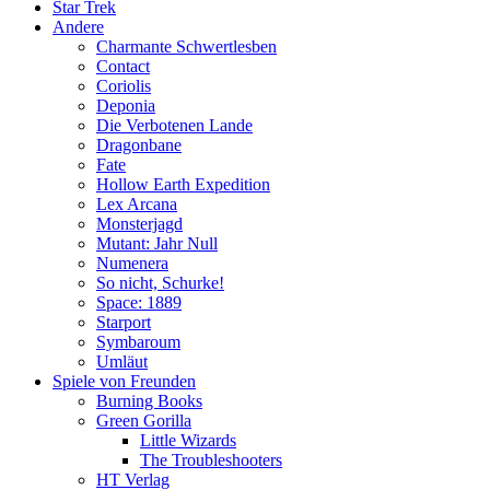
Star Trek
Andere
Charmante Schwertlesben
Contact
Coriolis
Deponia
Die Verbotenen Lande
Dragonbane
Fate
Hollow Earth Expedition
Lex Arcana
Monsterjagd
Mutant: Jahr Null
Numenera
So nicht, Schurke!
Space: 1889
Starport
Symbaroum
Umläut
Spiele von Freunden
Burning Books
Green Gorilla
Little Wizards
The Troubleshooters
HT Verlag