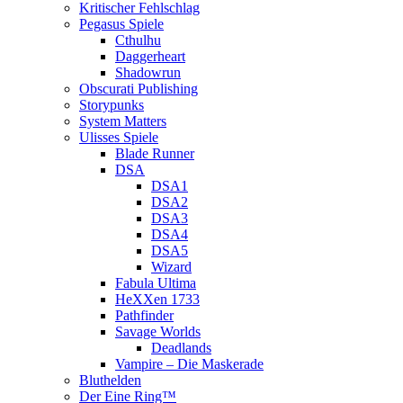
Kritischer Fehlschlag
Pegasus Spiele
Cthulhu
Daggerheart
Shadowrun
Obscurati Publishing
Storypunks
System Matters
Ulisses Spiele
Blade Runner
DSA
DSA1
DSA2
DSA3
DSA4
DSA5
Wizard
Fabula Ultima
HeXXen 1733
Pathfinder
Savage Worlds
Deadlands
Vampire – Die Maskerade
Bluthelden
Der Eine Ring™