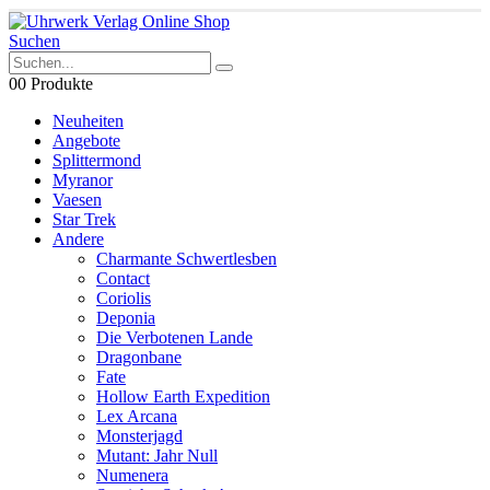
Suchen
0
0 Produkte
Neuheiten
Angebote
Splittermond
Myranor
Vaesen
Star Trek
Andere
Charmante Schwertlesben
Contact
Coriolis
Deponia
Die Verbotenen Lande
Dragonbane
Fate
Hollow Earth Expedition
Lex Arcana
Monsterjagd
Mutant: Jahr Null
Numenera