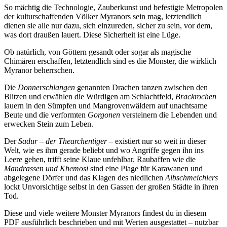
So mächtig die Technologie, Zauberkunst und befestigte Metropolen
der kulturschaffenden Völker Myranors sein mag, letztendlich
dienen sie alle nur dazu, sich einzureden, sicher zu sein, vor dem,
was dort draußen lauert. Diese Sicherheit ist eine Lüge.
Ob natürlich, von Göttern gesandt oder sogar als magische
Chimären erschaffen, letztendlich sind es die Monster, die wirklich
Myranor beherrschen.
Die
Donnerschlangen
genannten Drachen tanzen zwischen den
Blitzen und erwählen die Würdigen am Schlachtfeld,
Brackrochen
lauern in den Sümpfen und Mangrovenwäldern auf unachtsame
Beute und die verformten
Gorgonen
versteinern die Lebenden und
erwecken Stein zum Leben.
Der
Sadur – der Thearchentiger
– existiert nur so weit in dieser
Welt, wie es ihm gerade beliebt und wo Angriffe gegen ihn ins
Leere gehen, trifft seine Klaue unfehlbar. Raubaffen wie die
Mandrassen und Khemosi
sind eine Plage für Karawanen und
abgelegene Dörfer und das Klagen des niedlichen
Albschmeichlers
lockt Unvorsichtige selbst in den Gassen der großen Städte in ihren
Tod.
Diese und viele weitere Monster Myranors findest du in diesem
PDF ausführlich beschrieben und mit Werten ausgestattet – nutzbar