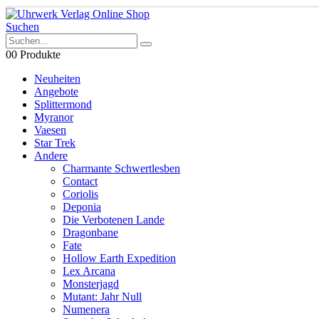
Suchen
0
0 Produkte
Neuheiten
Angebote
Splittermond
Myranor
Vaesen
Star Trek
Andere
Charmante Schwertlesben
Contact
Coriolis
Deponia
Die Verbotenen Lande
Dragonbane
Fate
Hollow Earth Expedition
Lex Arcana
Monsterjagd
Mutant: Jahr Null
Numenera