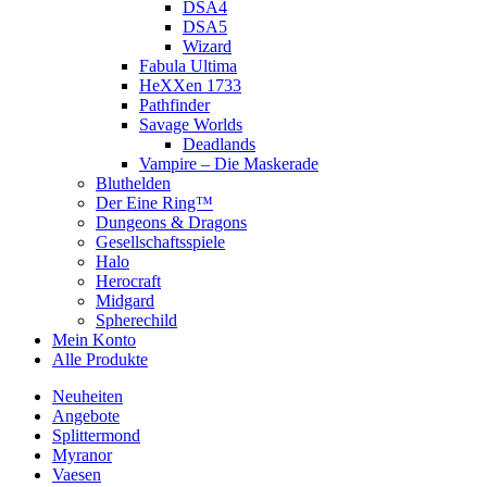
DSA4
DSA5
Wizard
Fabula Ultima
HeXXen 1733
Pathfinder
Savage Worlds
Deadlands
Vampire – Die Maskerade
Bluthelden
Der Eine Ring™
Dungeons & Dragons
Gesellschaftsspiele
Halo
Herocraft
Midgard
Spherechild
Mein Konto
Alle Produkte
Neuheiten
Angebote
Splittermond
Myranor
Vaesen