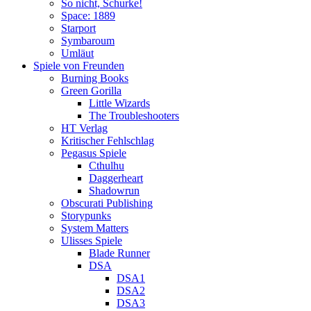
So nicht, Schurke!
Space: 1889
Starport
Symbaroum
Umläut
Spiele von Freunden
Burning Books
Green Gorilla
Little Wizards
The Troubleshooters
HT Verlag
Kritischer Fehlschlag
Pegasus Spiele
Cthulhu
Daggerheart
Shadowrun
Obscurati Publishing
Storypunks
System Matters
Ulisses Spiele
Blade Runner
DSA
DSA1
DSA2
DSA3