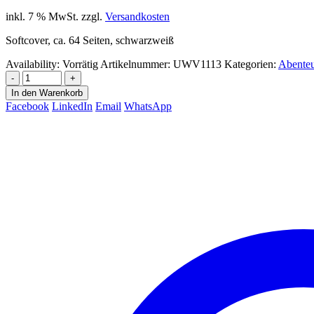
inkl. 7 % MwSt.
zzgl.
Versandkosten
Softcover, ca. 64 Seiten, schwarzweiß
Availability:
Vorrätig
Artikelnummer:
UWV1113
Kategorien:
Abenteu
-
+
In den Warenkorb
Facebook
LinkedIn
Email
WhatsApp