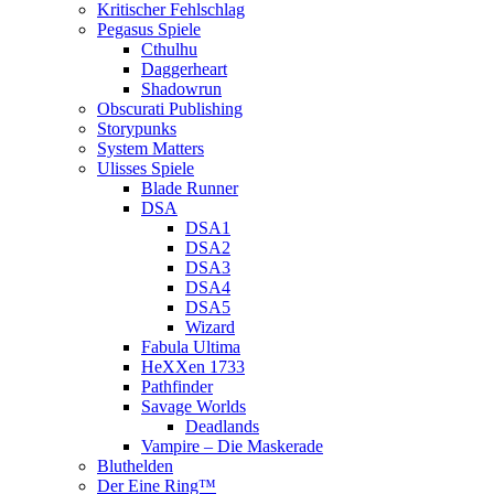
Kritischer Fehlschlag
Pegasus Spiele
Cthulhu
Daggerheart
Shadowrun
Obscurati Publishing
Storypunks
System Matters
Ulisses Spiele
Blade Runner
DSA
DSA1
DSA2
DSA3
DSA4
DSA5
Wizard
Fabula Ultima
HeXXen 1733
Pathfinder
Savage Worlds
Deadlands
Vampire – Die Maskerade
Bluthelden
Der Eine Ring™