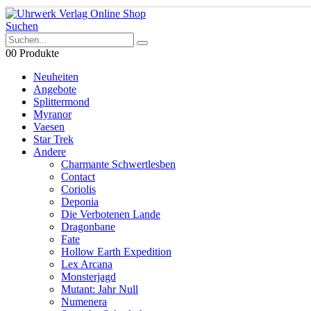
Suchen
0
0 Produkte
Neuheiten
Angebote
Splittermond
Myranor
Vaesen
Star Trek
Andere
Charmante Schwertlesben
Contact
Coriolis
Deponia
Die Verbotenen Lande
Dragonbane
Fate
Hollow Earth Expedition
Lex Arcana
Monsterjagd
Mutant: Jahr Null
Numenera