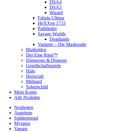
DSA4
DSA5
Wizard
Fabula Ultima
HeXXen 1733
Pathfinder
Savage Worlds
Deadlands
Vampire – Die Maskerade
Bluthelden
Der Eine Ring™
Dungeons & Dragons
Gesellschaftsspiele
Halo
Herocraft
Midgard
Spherechild
Mein Konto
Alle Produkte
Neuheiten
Angebote
Splittermond
Myranor
Vaesen