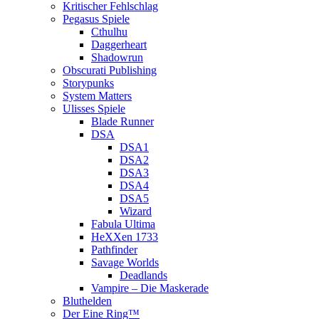
Kritischer Fehlschlag
Pegasus Spiele
Cthulhu
Daggerheart
Shadowrun
Obscurati Publishing
Storypunks
System Matters
Ulisses Spiele
Blade Runner
DSA
DSA1
DSA2
DSA3
DSA4
DSA5
Wizard
Fabula Ultima
HeXXen 1733
Pathfinder
Savage Worlds
Deadlands
Vampire – Die Maskerade
Bluthelden
Der Eine Ring™