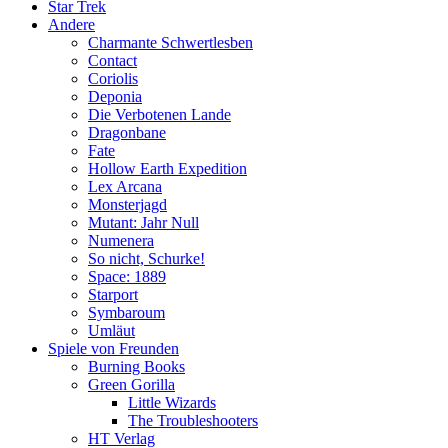
Star Trek
Andere
Charmante Schwertlesben
Contact
Coriolis
Deponia
Die Verbotenen Lande
Dragonbane
Fate
Hollow Earth Expedition
Lex Arcana
Monsterjagd
Mutant: Jahr Null
Numenera
So nicht, Schurke!
Space: 1889
Starport
Symbaroum
Umläut
Spiele von Freunden
Burning Books
Green Gorilla
Little Wizards
The Troubleshooters
HT Verlag