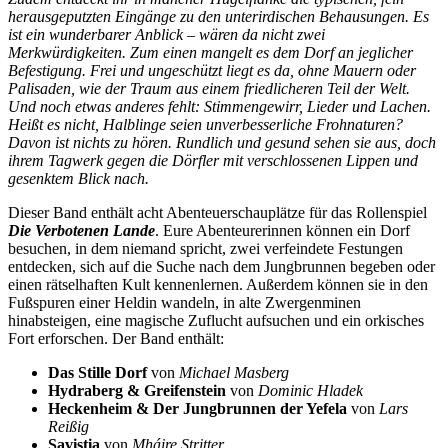
herausgeputzten Eingänge zu den unterirdischen Behausungen. Es
ist ein wunderbarer Anblick – wären da nicht zwei
Merkwürdigkeiten. Zum einen mangelt es dem Dorf an jeglicher
Befestigung. Frei und ungeschützt liegt es da, ohne Mauern oder
Palisaden, wie der Traum aus einem friedlicheren Teil der Welt.
Und noch etwas anderes fehlt: Stimmengewirr, Lieder und Lachen.
Heißt es nicht, Halblinge seien unverbesserliche Frohnaturen?
Davon ist nichts zu hören. Rundlich und gesund sehen sie aus, doch
ihrem Tagwerk gegen die Dörfler mit verschlossenen Lippen und
gesenktem Blick nach.
Dieser Band enthält acht Abenteuerschauplätze für das Rollenspiel
Die Verbotenen Lande
. Eure Abenteurerinnen können ein Dorf
besuchen, in dem niemand spricht, zwei verfeindete Festungen
entdecken, sich auf die Suche nach dem Jungbrunnen begeben oder
einen rätselhaften Kult kennenlernen. Außerdem können sie in den
Fußspuren einer Heldin wandeln, in alte Zwergenminen
hinabsteigen, eine magische Zuflucht aufsuchen und ein orkisches
Fort erforschen. Der Band enthält:
Das Stille Dorf
von
Michael Masberg
Hydraberg & Greifenstein
von
Dominic Hladek
Heckenheim & Der Jungbrunnen der Yefela
von
Lars
Reißig
Savistia
von
Mháire Stritter