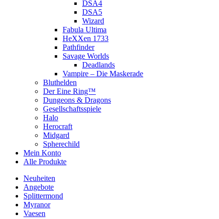
DSA4
DSA5
Wizard
Fabula Ultima
HeXXen 1733
Pathfinder
Savage Worlds
Deadlands
Vampire – Die Maskerade
Bluthelden
Der Eine Ring™
Dungeons & Dragons
Gesellschaftsspiele
Halo
Herocraft
Midgard
Spherechild
Mein Konto
Alle Produkte
Neuheiten
Angebote
Splittermond
Myranor
Vaesen