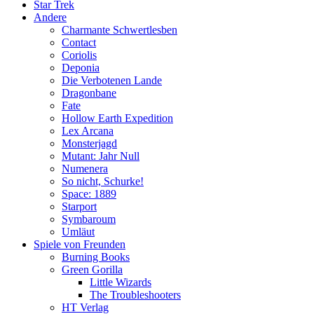
Star Trek
Andere
Charmante Schwertlesben
Contact
Coriolis
Deponia
Die Verbotenen Lande
Dragonbane
Fate
Hollow Earth Expedition
Lex Arcana
Monsterjagd
Mutant: Jahr Null
Numenera
So nicht, Schurke!
Space: 1889
Starport
Symbaroum
Umläut
Spiele von Freunden
Burning Books
Green Gorilla
Little Wizards
The Troubleshooters
HT Verlag