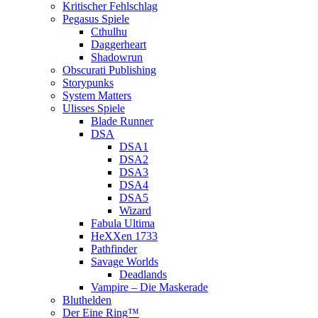
Kritischer Fehlschlag
Pegasus Spiele
Cthulhu
Daggerheart
Shadowrun
Obscurati Publishing
Storypunks
System Matters
Ulisses Spiele
Blade Runner
DSA
DSA1
DSA2
DSA3
DSA4
DSA5
Wizard
Fabula Ultima
HeXXen 1733
Pathfinder
Savage Worlds
Deadlands
Vampire – Die Maskerade
Bluthelden
Der Eine Ring™