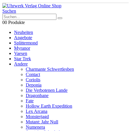
Suchen
0
0 Produkte
Neuheiten
Angebote
Splittermond
Myranor
Vaesen
Star Trek
Andere
Charmante Schwertlesben
Contact
Coriolis
Deponia
Die Verbotenen Lande
Dragonbane
Fate
Hollow Earth Expedition
Lex Arcana
Monsterjagd
Mutant: Jahr Null
Numenera