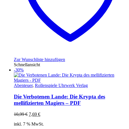
Zur Wunschliste hinzufügen
Schnellansicht
-30%
Abenteuer
,
Rollenspiele Uhrwerk Verlag
Die Verbotenen Lande: Die Krypta des
mellifizierten Magiers – PDF
Ursprünglicher
Aktueller
10,99
€
7,69
€
Preis
Preis
inkl. 7 % MwSt.
war:
ist: