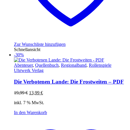
Zur Wunschliste hinzufügen
Schnellansicht
-30%
Abenteuer
,
Quellenbuch
,
Regionalband
,
Rollenspiele
Uhrwerk Verlag
Die Verbotenen Lande: Die Frostweiten – PDF
Ursprünglicher
Aktueller
19,99
€
13,99
€
Preis
Preis
inkl. 7 % MwSt.
war:
ist:
19,99 €
13,99 €.
In den Warenkorb