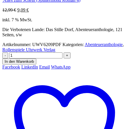
Alles zum Schein (Splittermond Roman 4)
Ursprünglicher
Aktueller
12,99
€
9,09
€
Preis
Preis
inkl. 7 % MwSt.
war:
ist:
12,99 €
9,09 €.
Die Verbotenen Lande: Das Stille Dorf, Abenteueranthologie, 121
Seiten, s/w
Artikelnummer:
UWV6209PDF
Kategorien:
Abenteueranthologie
,
Rollenspiele Uhrwerk Verlag
-
+
In den Warenkorb
Facebook
LinkedIn
Email
WhatsApp