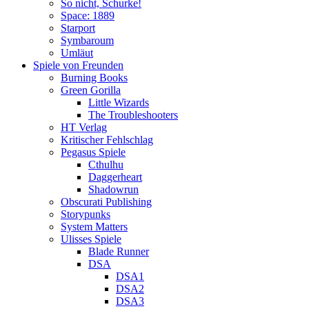
So nicht, Schurke!
Space: 1889
Starport
Symbaroum
Umläut
Spiele von Freunden
Burning Books
Green Gorilla
Little Wizards
The Troubleshooters
HT Verlag
Kritischer Fehlschlag
Pegasus Spiele
Cthulhu
Daggerheart
Shadowrun
Obscurati Publishing
Storypunks
System Matters
Ulisses Spiele
Blade Runner
DSA
DSA1
DSA2
DSA3