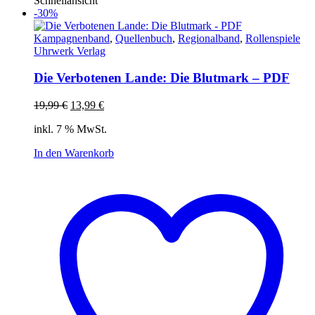
Schnellansicht
-30%
Kampagnenband
,
Quellenbuch
,
Regionalband
,
Rollenspiele
Uhrwerk Verlag
Die Verbotenen Lande: Die Blutmark – PDF
Ursprünglicher
Aktueller
19,99
€
13,99
€
Preis
Preis
inkl. 7 % MwSt.
war:
ist:
19,99 €
13,99 €.
In den Warenkorb