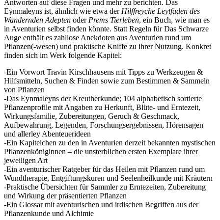
Antworten auf diese Fragen und mehr zu berichten. Das
Eynmaleyns ist, ähnlich wie etwa der
Hilffreyche Leytfaden des
Wandernden Adepten
oder
Prems Tierleben
, ein Buch, wie man es
in Aventurien selbst finden könnte. Statt Regeln für Das Schwarze
Auge enthält es zahllose Anekdoten aus Aventurien rund um
Pflanzen(-wesen) und praktische Kniffe zu ihrer Nutzung. Konkret
finden sich im Werk folgende Kapitel:
-Ein Vorwort Travin Kirschhausens mit Tipps zu Werkzeugen &
Hilfsmitteln, Suchen & Finden sowie zum Bestimmen & Sammeln
von Pflanzen
-Das Eynmaleyns der Kreutherkunde; 104 alphabetisch sortierte
Pflanzenprofile mit Angaben zu Herkunft, Blüte- und Erntezeit,
Wirkungsfamilie, Zubereitungen, Geruch & Geschmack,
Aufbewahrung, Legenden, Forschungsergebnissen, Hörensagen
und allerley Abenteuerideen
-Ein Kapitelchen zu den in Aventurien derzeit bekannten mystischen
Pflanzenköniginnen – die unsterblichen ersten Exemplare ihrer
jeweiligen Art
-Ein aventurischer Ratgeber für das Heilen mit Pflanzen rund um
Wundtherapie, Entgiftungskuren und Seelenheilkunde mit Kräutern
-Praktische Übersichten für Sammler zu Erntezeiten, Zubereitung
und Wirkung der präsentierten Pflanzen
-Ein Glossar mit aventurischen und irdischen Begriffen aus der
Pflanzenkunde und Alchimie