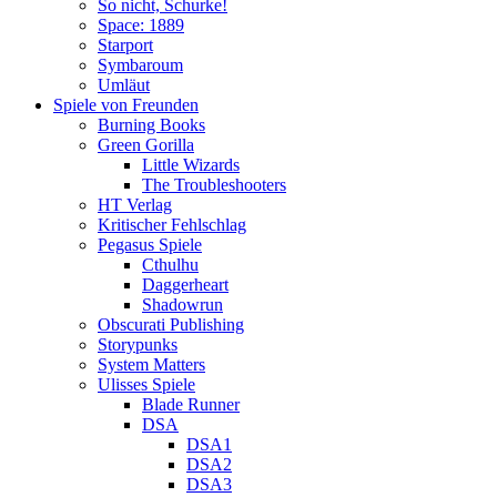
So nicht, Schurke!
Space: 1889
Starport
Symbaroum
Umläut
Spiele von Freunden
Burning Books
Green Gorilla
Little Wizards
The Troubleshooters
HT Verlag
Kritischer Fehlschlag
Pegasus Spiele
Cthulhu
Daggerheart
Shadowrun
Obscurati Publishing
Storypunks
System Matters
Ulisses Spiele
Blade Runner
DSA
DSA1
DSA2
DSA3