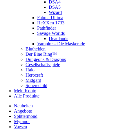
DSA4
DSA5
Wizard
Fabula Ultima
HeXXen 1733
Pathfinder
Savage Worlds
Deadlands
Vampire – Die Maskerade
Bluthelden
Der Eine Ring™
Dungeons & Dragons
Gesellschaftsspiele
Halo
Herocraft
Midgard
Spherechild
Mein Konto
Alle Produkte
Neuheiten
Angebote
Splittermond
Myranor
Vaesen