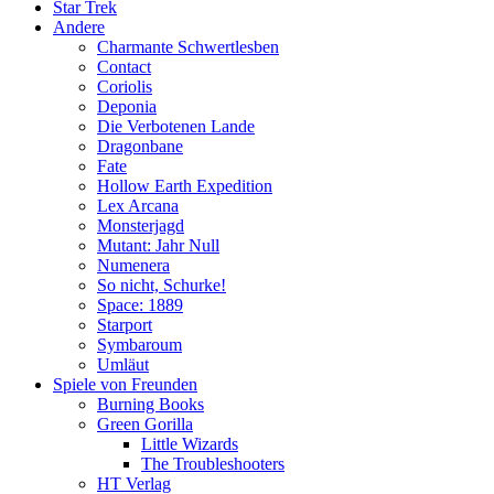
Star Trek
Andere
Charmante Schwertlesben
Contact
Coriolis
Deponia
Die Verbotenen Lande
Dragonbane
Fate
Hollow Earth Expedition
Lex Arcana
Monsterjagd
Mutant: Jahr Null
Numenera
So nicht, Schurke!
Space: 1889
Starport
Symbaroum
Umläut
Spiele von Freunden
Burning Books
Green Gorilla
Little Wizards
The Troubleshooters
HT Verlag