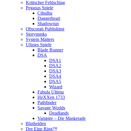
Kritischer Fehlschlag
Pegasus Spiele
Cthulhu
Daggerheart
Shadowrun
Obscurati Publishing
Storypunks
System Matters
Ulisses Spiele
Blade Runner
DSA
DSA1
DSA2
DSA3
DSA4
DSA5
Wizard
Fabula Ultima
HeXXen 1733
Pathfinder
Savage Worlds
Deadlands
Vampire – Die Maskerade
Bluthelden
Der Eine Ring™