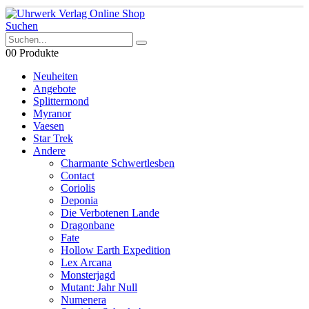
Suchen
0
0 Produkte
Neuheiten
Angebote
Splittermond
Myranor
Vaesen
Star Trek
Andere
Charmante Schwertlesben
Contact
Coriolis
Deponia
Die Verbotenen Lande
Dragonbane
Fate
Hollow Earth Expedition
Lex Arcana
Monsterjagd
Mutant: Jahr Null
Numenera