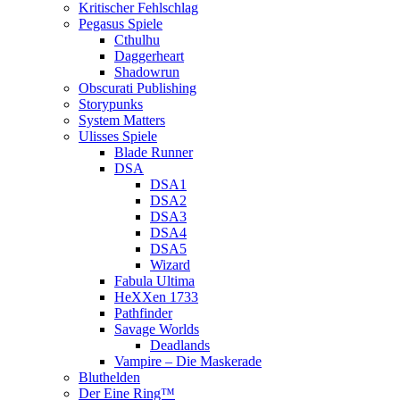
Kritischer Fehlschlag
Pegasus Spiele
Cthulhu
Daggerheart
Shadowrun
Obscurati Publishing
Storypunks
System Matters
Ulisses Spiele
Blade Runner
DSA
DSA1
DSA2
DSA3
DSA4
DSA5
Wizard
Fabula Ultima
HeXXen 1733
Pathfinder
Savage Worlds
Deadlands
Vampire – Die Maskerade
Bluthelden
Der Eine Ring™