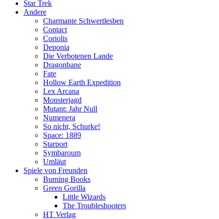
Star Trek
Andere
Charmante Schwertlesben
Contact
Coriolis
Deponia
Die Verbotenen Lande
Dragonbane
Fate
Hollow Earth Expedition
Lex Arcana
Monsterjagd
Mutant: Jahr Null
Numenera
So nicht, Schurke!
Space: 1889
Starport
Symbaroum
Umläut
Spiele von Freunden
Burning Books
Green Gorilla
Little Wizards
The Troubleshooters
HT Verlag