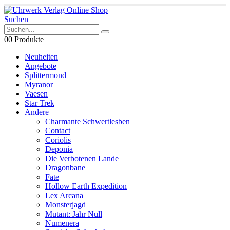
Suchen
0
0 Produkte
Neuheiten
Angebote
Splittermond
Myranor
Vaesen
Star Trek
Andere
Charmante Schwertlesben
Contact
Coriolis
Deponia
Die Verbotenen Lande
Dragonbane
Fate
Hollow Earth Expedition
Lex Arcana
Monsterjagd
Mutant: Jahr Null
Numenera