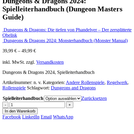
Dungeons & Dragons 2024:
Spielleiterhandbuch (Dungeon Masters
Guide)
Dungeons & Dragons: Die tiefen von Phandelver – Der zersplitterte
Obelisk
Dungeons & Dragons 2024: Monsterhandbuch (Monster Manual)
39,99
€
–
49,99
€
inkl. MwSt.
zzgl.
Versandkosten
Dungeons & Dragons 2024, Spielleiterhandbuch
Artikelnummer:
n. v.
Kategorien:
Andere Rollenspiele
,
Regelwerk
,
Rollenspiele
Schlagwort:
Dungeons and Dragons
Spielleiterhandbuch
Zurücksetzen
-
+
In den Warenkorb
Facebook
LinkedIn
Email
WhatsApp