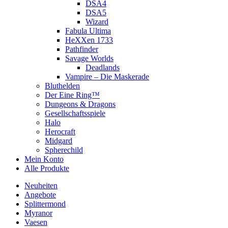
DSA4
DSA5
Wizard
Fabula Ultima
HeXXen 1733
Pathfinder
Savage Worlds
Deadlands
Vampire – Die Maskerade
Bluthelden
Der Eine Ring™
Dungeons & Dragons
Gesellschaftsspiele
Halo
Herocraft
Midgard
Spherechild
Mein Konto
Alle Produkte
Neuheiten
Angebote
Splittermond
Myranor
Vaesen