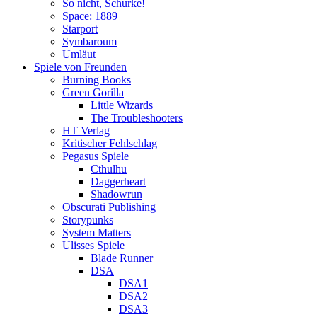
So nicht, Schurke!
Space: 1889
Starport
Symbaroum
Umläut
Spiele von Freunden
Burning Books
Green Gorilla
Little Wizards
The Troubleshooters
HT Verlag
Kritischer Fehlschlag
Pegasus Spiele
Cthulhu
Daggerheart
Shadowrun
Obscurati Publishing
Storypunks
System Matters
Ulisses Spiele
Blade Runner
DSA
DSA1
DSA2
DSA3