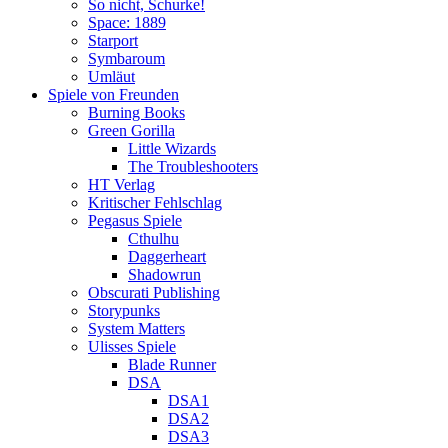
So nicht, Schurke!
Space: 1889
Starport
Symbaroum
Umläut
Spiele von Freunden
Burning Books
Green Gorilla
Little Wizards
The Troubleshooters
HT Verlag
Kritischer Fehlschlag
Pegasus Spiele
Cthulhu
Daggerheart
Shadowrun
Obscurati Publishing
Storypunks
System Matters
Ulisses Spiele
Blade Runner
DSA
DSA1
DSA2
DSA3