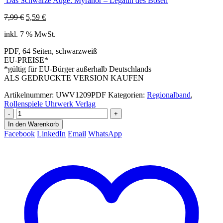
Das Schwarze Auge: Myranor – Legatin des Bösen
Ursprünglicher
Aktueller
7,99
€
5,59
€
Preis
Preis
inkl. 7 % MwSt.
war:
ist:
7,99 €
5,59 €.
PDF, 64 Seiten, schwarzweiß
EU-PREISE*
*gültig für EU-Bürger außerhalb Deutschlands
ALS GEDRUCKTE VERSION KAUFEN
Artikelnummer:
UWV1209PDF
Kategorien:
Regionalband
,
Rollenspiele Uhrwerk Verlag
-
+
In den Warenkorb
Facebook
LinkedIn
Email
WhatsApp