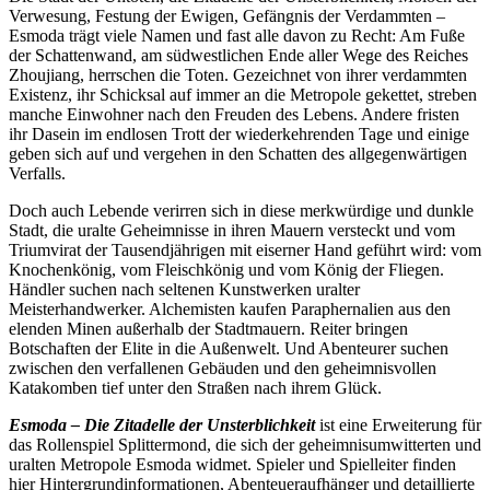
Verwesung, Festung der Ewigen, Gefängnis der Verdammten –
Esmoda trägt viele Namen und fast alle davon zu Recht: Am Fuße
der Schattenwand, am südwestlichen Ende aller Wege des Reiches
Zhoujiang, herrschen die Toten. Gezeichnet von ihrer verdammten
Existenz, ihr Schicksal auf immer an die Metropole gekettet, streben
manche Einwohner nach den Freuden des Lebens. Andere fristen
ihr Dasein im endlosen Trott der wiederkehrenden Tage und einige
geben sich auf und vergehen in den Schatten des allgegenwärtigen
Verfalls.
Doch auch Lebende verirren sich in diese merkwürdige und dunkle
Stadt, die uralte Geheimnisse in ihren Mauern versteckt und vom
Triumvirat der Tausendjährigen mit eiserner Hand geführt wird: vom
Knochenkönig, vom Fleischkönig und vom König der Fliegen.
Händler suchen nach seltenen Kunstwerken uralter
Meisterhandwerker. Alchemisten kaufen Paraphernalien aus den
elenden Minen außerhalb der Stadtmauern. Reiter bringen
Botschaften der Elite in die Außenwelt. Und Abenteurer suchen
zwischen den verfallenen Gebäuden und den geheimnisvollen
Katakomben tief unter den Straßen nach ihrem Glück.
Esmoda – Die Zitadelle der Unsterblichkeit
ist eine Erweiterung für
das Rollenspiel Splittermond, die sich der geheimnisumwitterten und
uralten Metropole Esmoda widmet. Spieler und Spielleiter finden
hier Hintergrundinformationen, Abenteueraufhänger und detaillierte