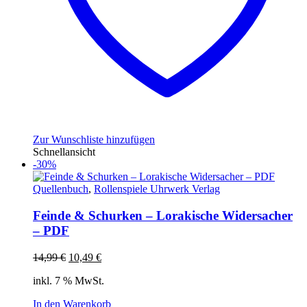
Zur Wunschliste hinzufügen
Schnellansicht
-30%
Quellenbuch
,
Rollenspiele Uhrwerk Verlag
Feinde & Schurken – Lorakische Widersacher
– PDF
Ursprünglicher
Aktueller
14,99
€
10,49
€
Preis
Preis
inkl. 7 % MwSt.
war:
ist:
14,99 €
10,49 €.
In den Warenkorb