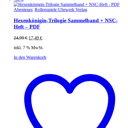
Abenteuer
,
Rollenspiele Uhrwerk Verlag
Hexenkönigin-Trilogie Sammelband + NSC-
Heft – PDF
Ursprünglicher
Aktueller
24,99
€
17,49
€
Preis
Preis
inkl. 7 % MwSt.
war:
ist:
24,99 €
17,49 €.
In den Warenkorb