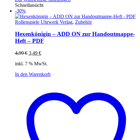
Schnellansicht
-30%
Rollenspiele Uhrwerk Verlag
,
Zubehör
Hexenkönigin – ADD ON zur Handoutmappe-
Heft – PDF
Ursprünglicher
Aktueller
4,99
€
3,49
€
Preis
Preis
inkl. 7 % MwSt.
war:
ist:
4,99 €
3,49 €.
In den Warenkorb