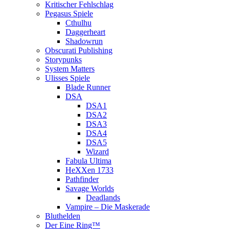
Kritischer Fehlschlag
Pegasus Spiele
Cthulhu
Daggerheart
Shadowrun
Obscurati Publishing
Storypunks
System Matters
Ulisses Spiele
Blade Runner
DSA
DSA1
DSA2
DSA3
DSA4
DSA5
Wizard
Fabula Ultima
HeXXen 1733
Pathfinder
Savage Worlds
Deadlands
Vampire – Die Maskerade
Bluthelden
Der Eine Ring™