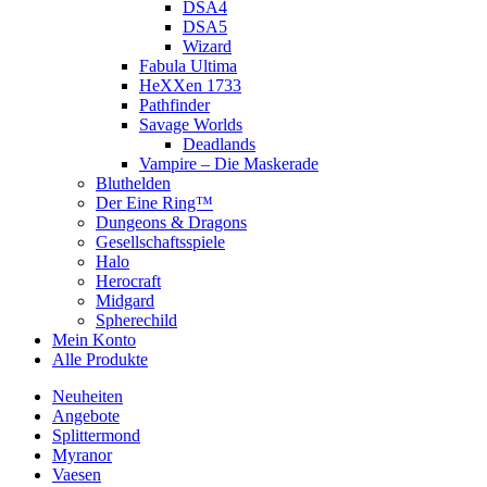
DSA4
DSA5
Wizard
Fabula Ultima
HeXXen 1733
Pathfinder
Savage Worlds
Deadlands
Vampire – Die Maskerade
Bluthelden
Der Eine Ring™
Dungeons & Dragons
Gesellschaftsspiele
Halo
Herocraft
Midgard
Spherechild
Mein Konto
Alle Produkte
Neuheiten
Angebote
Splittermond
Myranor
Vaesen