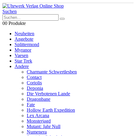
Suchen
0
0 Produkte
Neuheiten
Angebote
Splittermond
Myranor
Vaesen
Star Trek
Andere
Charmante Schwertlesben
Contact
Coriolis
Deponia
Die Verbotenen Lande
Dragonbane
Fate
Hollow Earth Expedition
Lex Arcana
Monsterjagd
Mutant: Jahr Null
Numenera