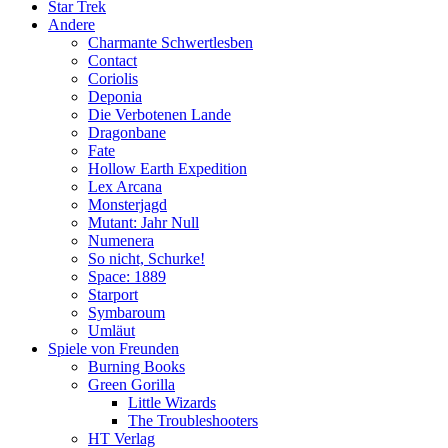
Star Trek
Andere
Charmante Schwertlesben
Contact
Coriolis
Deponia
Die Verbotenen Lande
Dragonbane
Fate
Hollow Earth Expedition
Lex Arcana
Monsterjagd
Mutant: Jahr Null
Numenera
So nicht, Schurke!
Space: 1889
Starport
Symbaroum
Umläut
Spiele von Freunden
Burning Books
Green Gorilla
Little Wizards
The Troubleshooters
HT Verlag