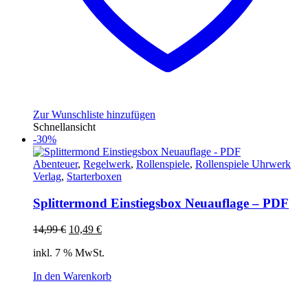
Zur Wunschliste hinzufügen
Schnellansicht
-30%
Abenteuer
,
Regelwerk
,
Rollenspiele
,
Rollenspiele Uhrwerk
Verlag
,
Starterboxen
Splittermond Einstiegsbox Neuauflage – PDF
Ursprünglicher
Aktueller
14,99
€
10,49
€
Preis
Preis
inkl. 7 % MwSt.
war:
ist:
14,99 €
10,49 €.
In den Warenkorb