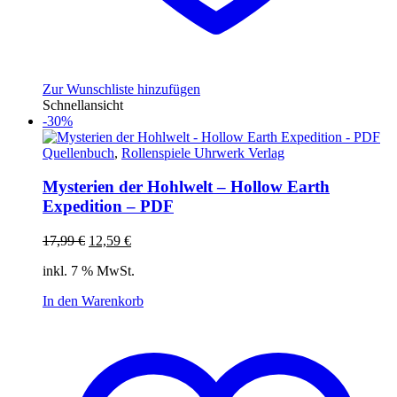
Zur Wunschliste hinzufügen
Schnellansicht
-30%
Quellenbuch
,
Rollenspiele Uhrwerk Verlag
Mysterien der Hohlwelt – Hollow Earth
Expedition – PDF
Ursprünglicher
Aktueller
17,99
€
12,59
€
Preis
Preis
inkl. 7 % MwSt.
war:
ist:
17,99 €
12,59 €.
In den Warenkorb