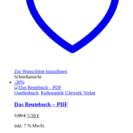
Zur Wunschliste hinzufügen
Schnellansicht
-30%
Quellenbuch
,
Rollenspiele Uhrwerk Verlag
Das Beutebuch – PDF
Ursprünglicher
Aktueller
7,99
€
5,59
€
Preis
Preis
inkl. 7 % MwSt.
war:
ist:
7,99 €
5,59 €.