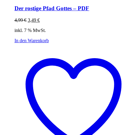
Der rostige Pfad Gottes – PDF
Ursprünglicher
Aktueller
4,99
€
3,49
€
Preis
Preis
inkl. 7 % MwSt.
war:
ist:
4,99 €
3,49 €.
In den Warenkorb