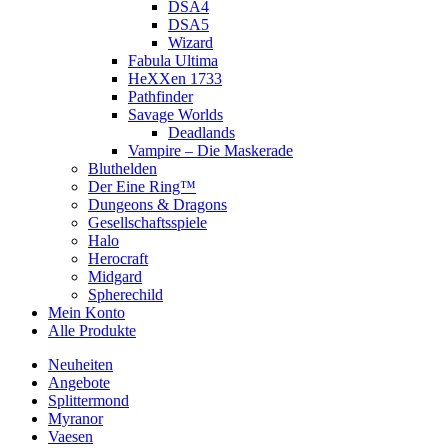
DSA4
DSA5
Wizard
Fabula Ultima
HeXXen 1733
Pathfinder
Savage Worlds
Deadlands
Vampire – Die Maskerade
Bluthelden
Der Eine Ring™
Dungeons & Dragons
Gesellschaftsspiele
Halo
Herocraft
Midgard
Spherechild
Mein Konto
Alle Produkte
Neuheiten
Angebote
Splittermond
Myranor
Vaesen