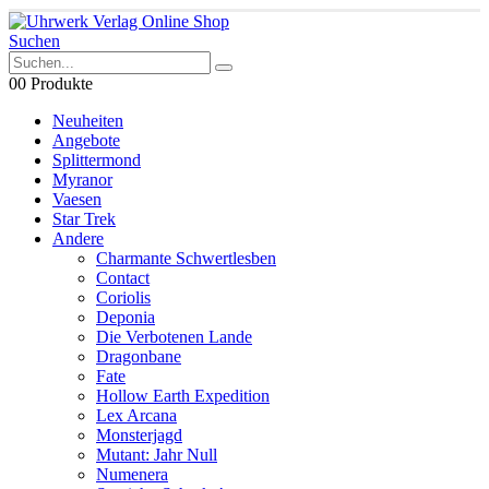
Suchen
0
0 Produkte
Neuheiten
Angebote
Splittermond
Myranor
Vaesen
Star Trek
Andere
Charmante Schwertlesben
Contact
Coriolis
Deponia
Die Verbotenen Lande
Dragonbane
Fate
Hollow Earth Expedition
Lex Arcana
Monsterjagd
Mutant: Jahr Null
Numenera