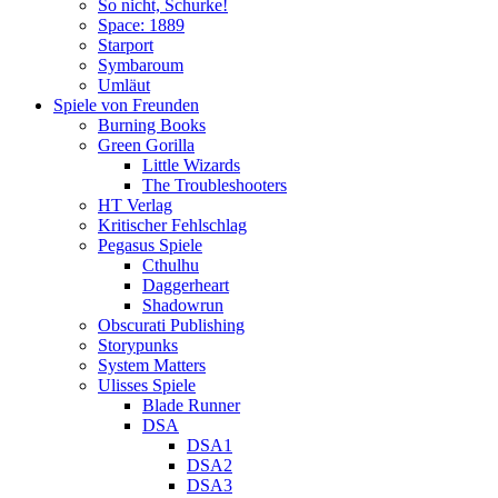
So nicht, Schurke!
Space: 1889
Starport
Symbaroum
Umläut
Spiele von Freunden
Burning Books
Green Gorilla
Little Wizards
The Troubleshooters
HT Verlag
Kritischer Fehlschlag
Pegasus Spiele
Cthulhu
Daggerheart
Shadowrun
Obscurati Publishing
Storypunks
System Matters
Ulisses Spiele
Blade Runner
DSA
DSA1
DSA2
DSA3