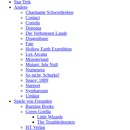
Star Trek
Andere
Charmante Schwertlesben
Contact
Coriolis
Deponia
Die Verbotenen Lande
Dragonbane
Fate
Hollow Earth Expedition
Lex Arcana
Monsterjagd
Mutant: Jahr Null
Numenera
So nicht, Schurke!
Space: 1889
Starport
Symbaroum
Umläut
Spiele von Freunden
Burning Books
Green Gorilla
Little Wizards
The Troubleshooters
HT Verlag