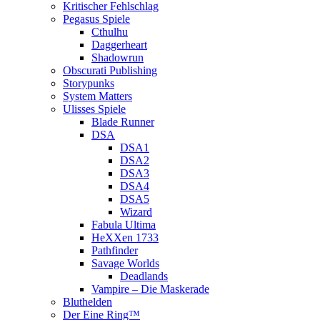
Kritischer Fehlschlag
Pegasus Spiele
Cthulhu
Daggerheart
Shadowrun
Obscurati Publishing
Storypunks
System Matters
Ulisses Spiele
Blade Runner
DSA
DSA1
DSA2
DSA3
DSA4
DSA5
Wizard
Fabula Ultima
HeXXen 1733
Pathfinder
Savage Worlds
Deadlands
Vampire – Die Maskerade
Bluthelden
Der Eine Ring™