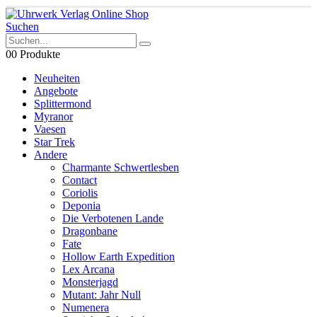
Suchen
0
0 Produkte
Neuheiten
Angebote
Splittermond
Myranor
Vaesen
Star Trek
Andere
Charmante Schwertlesben
Contact
Coriolis
Deponia
Die Verbotenen Lande
Dragonbane
Fate
Hollow Earth Expedition
Lex Arcana
Monsterjagd
Mutant: Jahr Null
Numenera