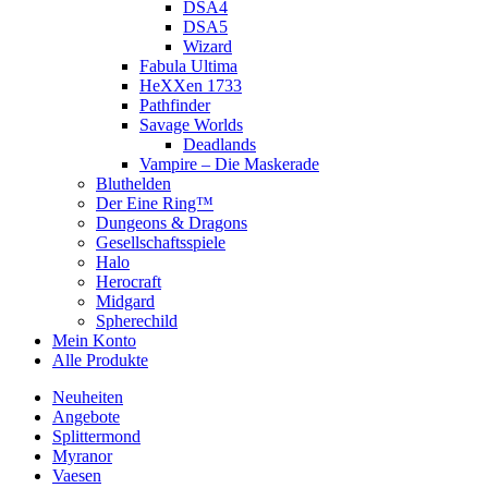
DSA4
DSA5
Wizard
Fabula Ultima
HeXXen 1733
Pathfinder
Savage Worlds
Deadlands
Vampire – Die Maskerade
Bluthelden
Der Eine Ring™
Dungeons & Dragons
Gesellschaftsspiele
Halo
Herocraft
Midgard
Spherechild
Mein Konto
Alle Produkte
Neuheiten
Angebote
Splittermond
Myranor
Vaesen