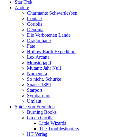
Star Trek
Andere
Charmante Schwertlesben
Contact
Coriolis
Deponia
Die Verbotenen Lande
Dragonbane
Fate
Hollow Earth Expedition
Lex Arcana
Monsterjagd
Mutant: Jahr Null
Numenera
So nicht, Schurke!
Space: 1889
Starport
Symbaroum
Umläut
Spiele von Freunden
Burning Books
Green Gorilla
Little Wizards
The Troubleshooters
HT Verlag