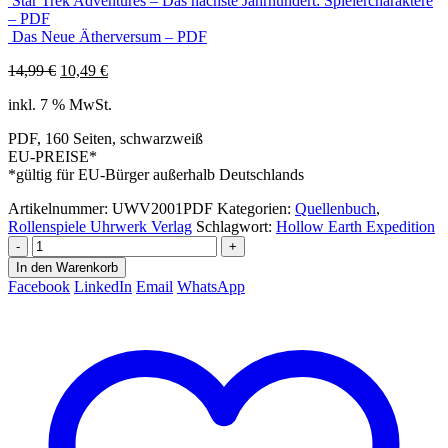
Star Trek Adventures – Das nächste Jahrhundert: Spielercharaktere
– PDF
Das Neue Ätherversum – PDF
Ursprünglicher
Aktueller
14,99
€
10,49
€
Preis
Preis
inkl. 7 % MwSt.
war:
ist:
14,99 €
10,49 €.
PDF, 160 Seiten, schwarzweiß
EU-PREISE*
*gültig für EU-Bürger außerhalb Deutschlands
Artikelnummer:
UWV2001PDF
Kategorien:
Quellenbuch
,
Rollenspiele Uhrwerk Verlag
Schlagwort:
Hollow Earth Expedition
-
+
In den Warenkorb
Facebook
LinkedIn
Email
WhatsApp