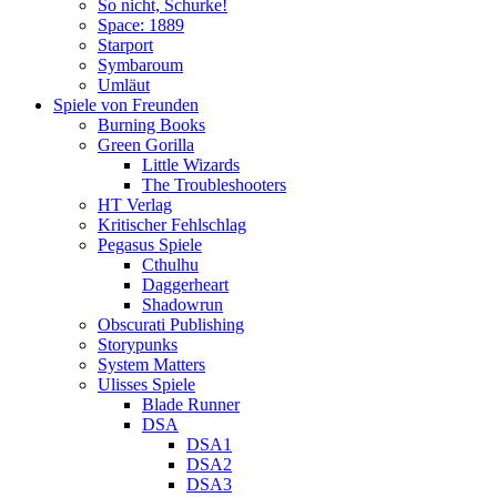
So nicht, Schurke!
Space: 1889
Starport
Symbaroum
Umläut
Spiele von Freunden
Burning Books
Green Gorilla
Little Wizards
The Troubleshooters
HT Verlag
Kritischer Fehlschlag
Pegasus Spiele
Cthulhu
Daggerheart
Shadowrun
Obscurati Publishing
Storypunks
System Matters
Ulisses Spiele
Blade Runner
DSA
DSA1
DSA2
DSA3