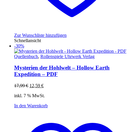
Zur Wunschliste hinzufügen
Schnellansicht
-30%
Quellenbuch
,
Rollenspiele Uhrwerk Verlag
Mysterien der Hohlwelt – Hollow Earth
Expedition – PDF
Ursprünglicher
Aktueller
17,99
€
12,59
€
Preis
Preis
inkl. 7 % MwSt.
war:
ist:
17,99 €
12,59 €.
In den Warenkorb