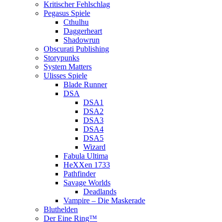
Kritischer Fehlschlag
Pegasus Spiele
Cthulhu
Daggerheart
Shadowrun
Obscurati Publishing
Storypunks
System Matters
Ulisses Spiele
Blade Runner
DSA
DSA1
DSA2
DSA3
DSA4
DSA5
Wizard
Fabula Ultima
HeXXen 1733
Pathfinder
Savage Worlds
Deadlands
Vampire – Die Maskerade
Bluthelden
Der Eine Ring™