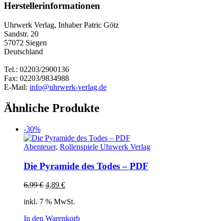
Herstellerinformationen
Uhrwerk Verlag, Inhaber Patric Götz
Sandstr. 20
57072 Siegen
Deutschland
Tel.: 02203/2900136
Fax: 02203/9834988
E-Mail:
info@uhrwerk-verlag.de
Ähnliche Produkte
-30%
Abenteuer
,
Rollenspiele Uhrwerk Verlag
Die Pyramide des Todes – PDF
Ursprünglicher
Aktueller
6,99
€
4,89
€
Preis
Preis
inkl. 7 % MwSt.
war:
ist:
6,99 €
4,89 €.
In den Warenkorb