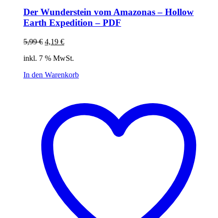
Der Wunderstein vom Amazonas – Hollow
Earth Expedition – PDF
Ursprünglicher
Aktueller
5,99
€
4,19
€
Preis
Preis
inkl. 7 % MwSt.
war:
ist:
5,99 €
4,19 €.
In den Warenkorb