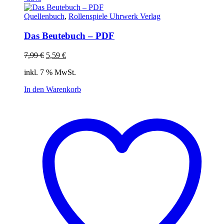
Quellenbuch
,
Rollenspiele Uhrwerk Verlag
Das Beutebuch – PDF
Ursprünglicher
Aktueller
7,99
€
5,59
€
Preis
Preis
inkl. 7 % MwSt.
war:
ist:
7,99 €
5,59 €.
In den Warenkorb