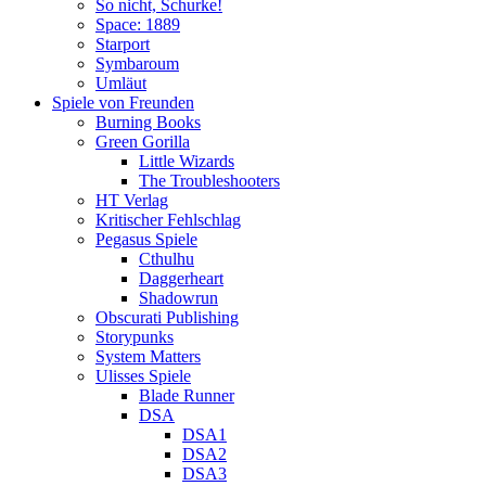
So nicht, Schurke!
Space: 1889
Starport
Symbaroum
Umläut
Spiele von Freunden
Burning Books
Green Gorilla
Little Wizards
The Troubleshooters
HT Verlag
Kritischer Fehlschlag
Pegasus Spiele
Cthulhu
Daggerheart
Shadowrun
Obscurati Publishing
Storypunks
System Matters
Ulisses Spiele
Blade Runner
DSA
DSA1
DSA2
DSA3