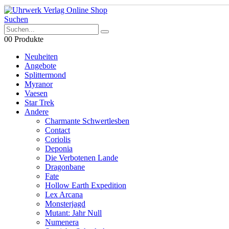
Suchen
0
0 Produkte
Neuheiten
Angebote
Splittermond
Myranor
Vaesen
Star Trek
Andere
Charmante Schwertlesben
Contact
Coriolis
Deponia
Die Verbotenen Lande
Dragonbane
Fate
Hollow Earth Expedition
Lex Arcana
Monsterjagd
Mutant: Jahr Null
Numenera