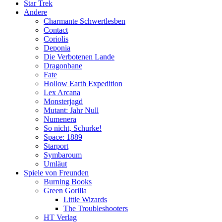
Star Trek
Andere
Charmante Schwertlesben
Contact
Coriolis
Deponia
Die Verbotenen Lande
Dragonbane
Fate
Hollow Earth Expedition
Lex Arcana
Monsterjagd
Mutant: Jahr Null
Numenera
So nicht, Schurke!
Space: 1889
Starport
Symbaroum
Umläut
Spiele von Freunden
Burning Books
Green Gorilla
Little Wizards
The Troubleshooters
HT Verlag