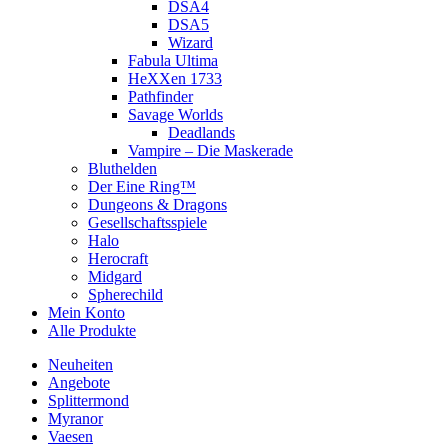
DSA4
DSA5
Wizard
Fabula Ultima
HeXXen 1733
Pathfinder
Savage Worlds
Deadlands
Vampire – Die Maskerade
Bluthelden
Der Eine Ring™
Dungeons & Dragons
Gesellschaftsspiele
Halo
Herocraft
Midgard
Spherechild
Mein Konto
Alle Produkte
Neuheiten
Angebote
Splittermond
Myranor
Vaesen