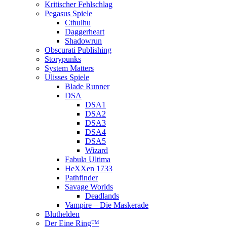
Kritischer Fehlschlag
Pegasus Spiele
Cthulhu
Daggerheart
Shadowrun
Obscurati Publishing
Storypunks
System Matters
Ulisses Spiele
Blade Runner
DSA
DSA1
DSA2
DSA3
DSA4
DSA5
Wizard
Fabula Ultima
HeXXen 1733
Pathfinder
Savage Worlds
Deadlands
Vampire – Die Maskerade
Bluthelden
Der Eine Ring™