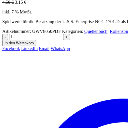
Ursprünglicher
Aktueller
4,50
€
3,15
€
Preis
Preis
inkl. 7 % MwSt.
war:
ist:
4,50 €
3,15 €.
Spielwerte für die Besatzung der U.S.S. Enterprise NCC 1701-D als
Artikelnummer:
UWV8050PDF
Kategorien:
Quellenbuch
,
Rollenspi
-
+
In den Warenkorb
Facebook
LinkedIn
Email
WhatsApp