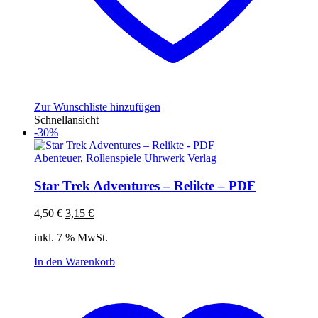
Zur Wunschliste hinzufügen
Schnellansicht
-30%
Abenteuer
,
Rollenspiele Uhrwerk Verlag
Star Trek Adventures – Relikte – PDF
Ursprünglicher
Aktueller
4,50
€
3,15
€
Preis
Preis
inkl. 7 % MwSt.
war:
ist:
4,50 €
3,15 €.
In den Warenkorb