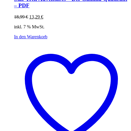
– PDF
Ursprünglicher
Aktueller
18,99
€
13,29
€
Preis
Preis
inkl. 7 % MwSt.
war:
ist:
18,99 €
13,29 €.
In den Warenkorb