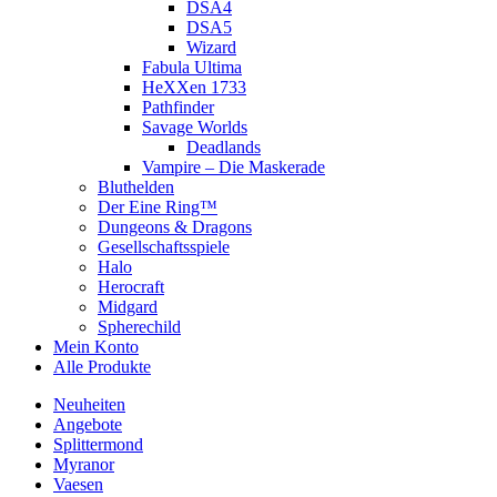
DSA4
DSA5
Wizard
Fabula Ultima
HeXXen 1733
Pathfinder
Savage Worlds
Deadlands
Vampire – Die Maskerade
Bluthelden
Der Eine Ring™
Dungeons & Dragons
Gesellschaftsspiele
Halo
Herocraft
Midgard
Spherechild
Mein Konto
Alle Produkte
Neuheiten
Angebote
Splittermond
Myranor
Vaesen