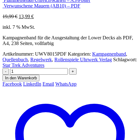
Flammensenke/Unreich-Karten – A3-Poster
Verwunschene Mauern (AB10) – PDF
Ursprünglicher
Aktueller
19,99
€
13,99
€
Preis
Preis
inkl. 7 % MwSt.
war:
ist:
19,99 €
13,99 €.
Kampagnenband für die Ausgestaltung der Lower Decks als PDF,
A4, 238 Seiten, vollfarbig
Artikelnummer:
UWV8015PDF
Kategorien:
Kampagnenband
,
Quellenbuch
,
Regelwerk
,
Rollenspiele Uhrwerk Verlag
Schlagwort:
Star Trek Adventures
-
+
In den Warenkorb
Facebook
LinkedIn
Email
WhatsApp