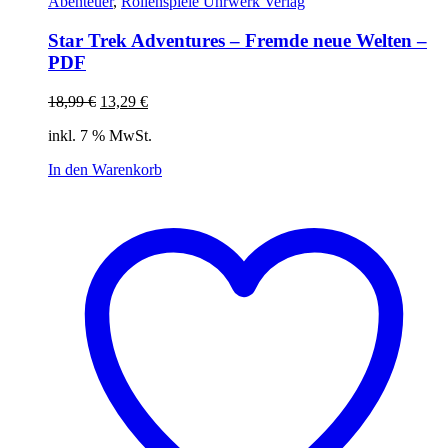
Abenteuer
,
Rollenspiele Uhrwerk Verlag
Star Trek Adventures – Fremde neue Welten –
PDF
Ursprünglicher
Aktueller
18,99
€
13,29
€
Preis
Preis
inkl. 7 % MwSt.
war:
ist:
18,99 €
13,29 €.
In den Warenkorb