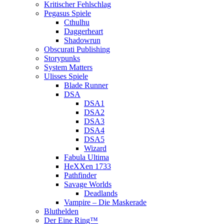
Kritischer Fehlschlag
Pegasus Spiele
Cthulhu
Daggerheart
Shadowrun
Obscurati Publishing
Storypunks
System Matters
Ulisses Spiele
Blade Runner
DSA
DSA1
DSA2
DSA3
DSA4
DSA5
Wizard
Fabula Ultima
HeXXen 1733
Pathfinder
Savage Worlds
Deadlands
Vampire – Die Maskerade
Bluthelden
Der Eine Ring™