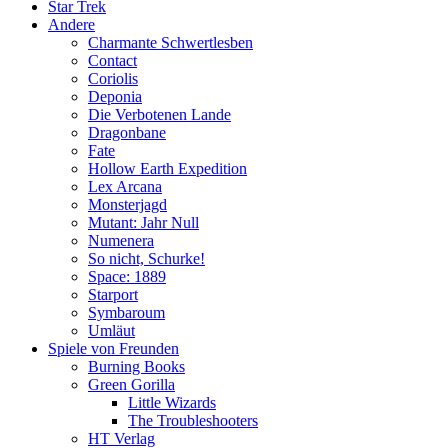
Star Trek
Andere
Charmante Schwertlesben
Contact
Coriolis
Deponia
Die Verbotenen Lande
Dragonbane
Fate
Hollow Earth Expedition
Lex Arcana
Monsterjagd
Mutant: Jahr Null
Numenera
So nicht, Schurke!
Space: 1889
Starport
Symbaroum
Umläut
Spiele von Freunden
Burning Books
Green Gorilla
Little Wizards
The Troubleshooters
HT Verlag