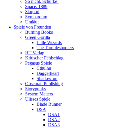
So nicht, Schurke!
Space: 1889
Starport
Symbaroum
Umläut
Spiele von Freunden
Burning Books
Green Gorilla
Little Wizards
The Troubleshooters
HT Verlag
Kritischer Fehlschlag
Pegasus Spiele
Cthulhu
Daggerheart
Shadowrun
Obscurati Publishing
Storypunks
System Matters
Ulisses Spiele
Blade Runner
DSA
DSA1
DSA2
DSA3