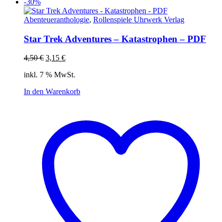
-30%
Abenteueranthologie
,
Rollenspiele Uhrwerk Verlag
Star Trek Adventures – Katastrophen – PDF
Ursprünglicher
Aktueller
4,50
€
3,15
€
Preis
Preis
inkl. 7 % MwSt.
war:
ist:
4,50 €
3,15 €.
In den Warenkorb