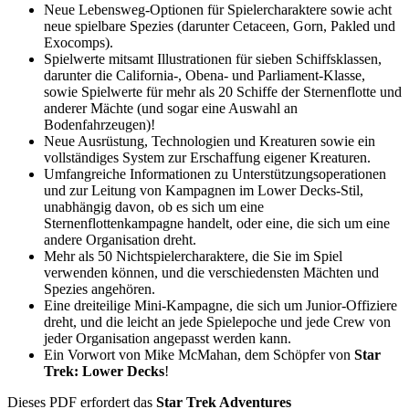
Neue Lebensweg-Optionen für Spielercharaktere sowie acht
neue spielbare Spezies (darunter Cetaceen, Gorn, Pakled und
Exocomps).
Spielwerte mitsamt Illustrationen für sieben Schiffsklassen,
darunter die California-, Obena- und Parliament-Klasse,
sowie Spielwerte für mehr als 20 Schiffe der Sternenflotte und
anderer Mächte (und sogar eine Auswahl an
Bodenfahrzeugen)!
Neue Ausrüstung, Technologien und Kreaturen sowie ein
vollständiges System zur Erschaffung eigener Kreaturen.
Umfangreiche Informationen zu Unterstützungsoperationen
und zur Leitung von Kampagnen im Lower Decks-Stil,
unabhängig davon, ob es sich um eine
Sternenflottenkampagne handelt, oder eine, die sich um eine
andere Organisation dreht.
Mehr als 50 Nichtspielercharaktere, die Sie im Spiel
verwenden können, und die verschiedensten Mächten und
Spezies angehören.
Eine dreiteilige Mini-Kampagne, die sich um Junior-Offiziere
dreht, und die leicht an jede Spielepoche und jede Crew von
jeder Organisation angepasst werden kann.
Ein Vorwort von Mike McMahan, dem Schöpfer von
Star
Trek: Lower Decks
!
Dieses PDF erfordert das
Star Trek Adventures