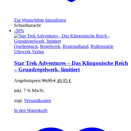
Zur Wunschliste hinzufügen
Schnellansicht
-50%
Quellenbuch
,
Regelwerk
,
Regionalband
,
Rollenspiele
Uhrwerk Verlag
Star Trek Adventures – Das Klingonische Reich
– Grundregelwerk, limitiert
Ursprünglicher
Aktueller
Angebotspreis
99,95
€
49,95
€
Preis
Preis
inkl. 7 % MwSt.
war:
ist:
99,95 €
49,95 €.
zzgl.
Versandkosten
In den Warenkorb