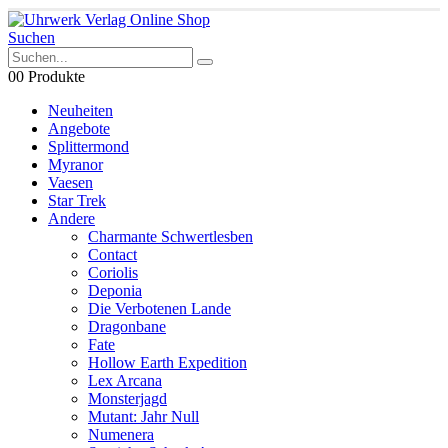
Suchen
0
0 Produkte
Neuheiten
Angebote
Splittermond
Myranor
Vaesen
Star Trek
Andere
Charmante Schwertlesben
Contact
Coriolis
Deponia
Die Verbotenen Lande
Dragonbane
Fate
Hollow Earth Expedition
Lex Arcana
Monsterjagd
Mutant: Jahr Null
Numenera