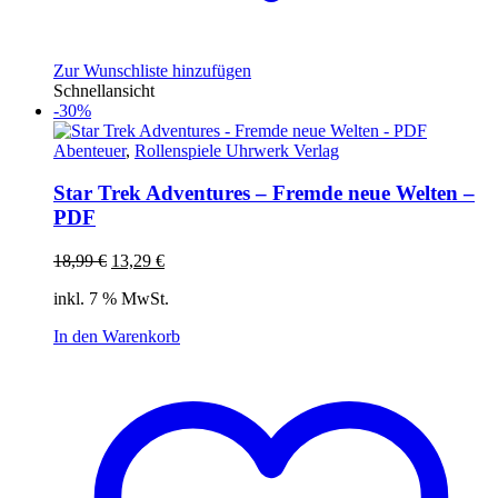
Zur Wunschliste hinzufügen
Schnellansicht
-30%
Abenteuer
,
Rollenspiele Uhrwerk Verlag
Star Trek Adventures – Fremde neue Welten –
PDF
Ursprünglicher
Aktueller
18,99
€
13,29
€
Preis
Preis
inkl. 7 % MwSt.
war:
ist:
18,99 €
13,29 €.
In den Warenkorb