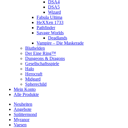
DSA4
DSA5
Wizard
Fabula Ultima
HeXXen 1733
Pathfinder
Savage Worlds
Deadlands
Vampire – Die Maskerade
Bluthelden
Der Eine Ring™
Dungeons & Dragons
Gesellschaftsspiele
Halo
Herocraft
Midgard
Spherechild
Mein Konto
Alle Produkte
Neuheiten
Angebote
Splittermond
Myranor
Vaesen