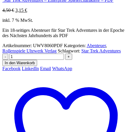
Star Trek Adventures – Enterprise Spielercharaktere – PDF
Ursprünglicher
Aktueller
4,50
€
3,15
€
Preis
Preis
inkl. 7 % MwSt.
war:
ist:
4,50 €
3,15 €.
Ein 18-seitiges Abenteuer für Star Trek Adventures in der Epoche
des Nächsten Jahrhunderts als PDF
Artikelnummer:
UWV8060PDF
Kategorien:
Abenteuer
,
Rollenspiele Uhrwerk Verlag
Schlagwort:
Star Trek Adventures
-
+
In den Warenkorb
Facebook
LinkedIn
Email
WhatsApp