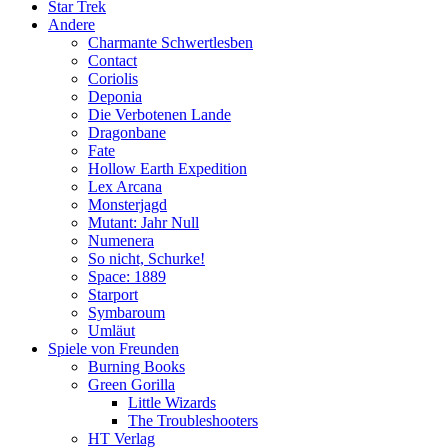
Star Trek
Andere
Charmante Schwertlesben
Contact
Coriolis
Deponia
Die Verbotenen Lande
Dragonbane
Fate
Hollow Earth Expedition
Lex Arcana
Monsterjagd
Mutant: Jahr Null
Numenera
So nicht, Schurke!
Space: 1889
Starport
Symbaroum
Umläut
Spiele von Freunden
Burning Books
Green Gorilla
Little Wizards
The Troubleshooters
HT Verlag