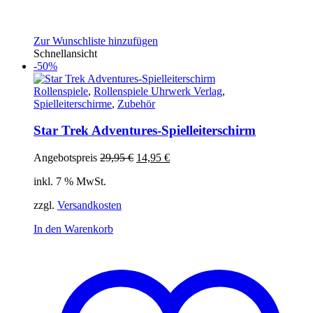
Zur Wunschliste hinzufügen
Schnellansicht
-50%
Rollenspiele
,
Rollenspiele Uhrwerk Verlag
,
Spielleiterschirme
,
Zubehör
Star Trek Adventures-Spielleiterschirm
Ursprünglicher
Aktueller
Angebotspreis
29,95
€
14,95
€
Preis
Preis
inkl. 7 % MwSt.
war:
ist:
29,95 €
14,95 €.
zzgl.
Versandkosten
In den Warenkorb