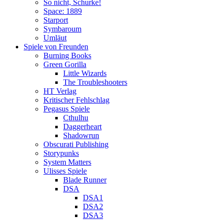
So nicht, Schurke!
Space: 1889
Starport
Symbaroum
Umläut
Spiele von Freunden
Burning Books
Green Gorilla
Little Wizards
The Troubleshooters
HT Verlag
Kritischer Fehlschlag
Pegasus Spiele
Cthulhu
Daggerheart
Shadowrun
Obscurati Publishing
Storypunks
System Matters
Ulisses Spiele
Blade Runner
DSA
DSA1
DSA2
DSA3