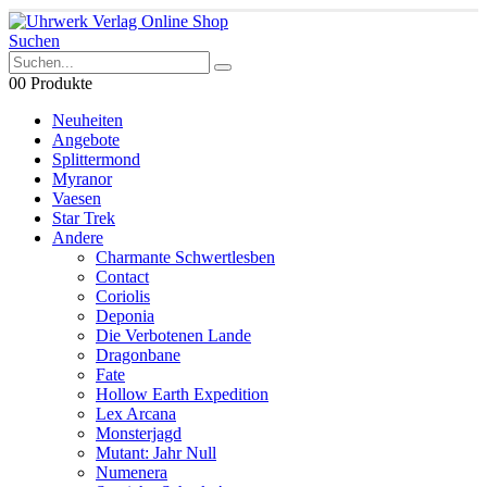
Suchen
0
0 Produkte
Neuheiten
Angebote
Splittermond
Myranor
Vaesen
Star Trek
Andere
Charmante Schwertlesben
Contact
Coriolis
Deponia
Die Verbotenen Lande
Dragonbane
Fate
Hollow Earth Expedition
Lex Arcana
Monsterjagd
Mutant: Jahr Null
Numenera