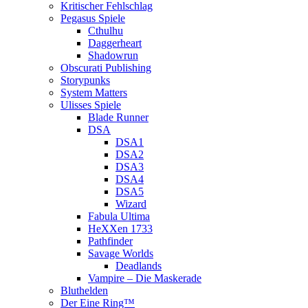
Kritischer Fehlschlag
Pegasus Spiele
Cthulhu
Daggerheart
Shadowrun
Obscurati Publishing
Storypunks
System Matters
Ulisses Spiele
Blade Runner
DSA
DSA1
DSA2
DSA3
DSA4
DSA5
Wizard
Fabula Ultima
HeXXen 1733
Pathfinder
Savage Worlds
Deadlands
Vampire – Die Maskerade
Bluthelden
Der Eine Ring™