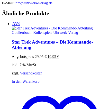
E-Mail:
info@uhrwerk-verlag.de
Ähnliche Produkte
-33%
Quellenbuch
,
Rollenspiele Uhrwerk Verlag
Star Trek Adventures – Die Kommando-
Abteilung
Ursprünglicher
Aktueller
Angebotspreis
29,95
€
19,95
€
Preis
Preis
inkl. 7 % MwSt.
war:
ist:
29,95 €
19,95 €.
zzgl.
Versandkosten
In den Warenkorb