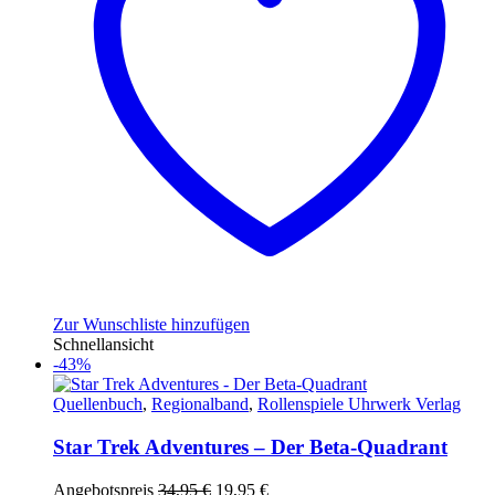
Zur Wunschliste hinzufügen
Schnellansicht
-43%
Quellenbuch
,
Regionalband
,
Rollenspiele Uhrwerk Verlag
Star Trek Adventures – Der Beta-Quadrant
Ursprünglicher
Aktueller
Angebotspreis
34,95
€
19,95
€