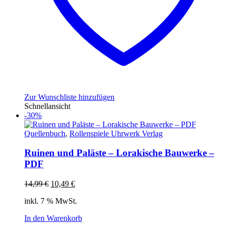
Zur Wunschliste hinzufügen
Schnellansicht
-30%
Quellenbuch
,
Rollenspiele Uhrwerk Verlag
Ruinen und Paläste – Lorakische Bauwerke –
PDF
Ursprünglicher
Aktueller
14,99
€
10,49
€
Preis
Preis
inkl. 7 % MwSt.
war:
ist:
14,99 €
10,49 €.
In den Warenkorb