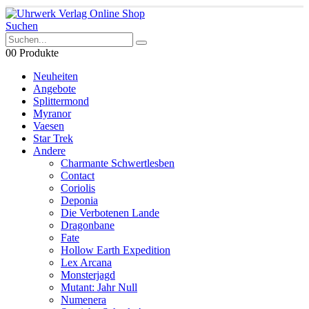
Suchen
0
0 Produkte
Neuheiten
Angebote
Splittermond
Myranor
Vaesen
Star Trek
Andere
Charmante Schwertlesben
Contact
Coriolis
Deponia
Die Verbotenen Lande
Dragonbane
Fate
Hollow Earth Expedition
Lex Arcana
Monsterjagd
Mutant: Jahr Null
Numenera