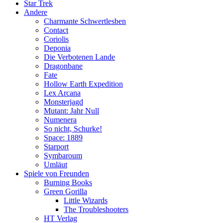
Star Trek
Andere
Charmante Schwertlesben
Contact
Coriolis
Deponia
Die Verbotenen Lande
Dragonbane
Fate
Hollow Earth Expedition
Lex Arcana
Monsterjagd
Mutant: Jahr Null
Numenera
So nicht, Schurke!
Space: 1889
Starport
Symbaroum
Umläut
Spiele von Freunden
Burning Books
Green Gorilla
Little Wizards
The Troubleshooters
HT Verlag