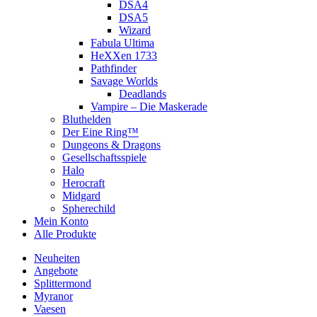
DSA4
DSA5
Wizard
Fabula Ultima
HeXXen 1733
Pathfinder
Savage Worlds
Deadlands
Vampire – Die Maskerade
Bluthelden
Der Eine Ring™
Dungeons & Dragons
Gesellschaftsspiele
Halo
Herocraft
Midgard
Spherechild
Mein Konto
Alle Produkte
Neuheiten
Angebote
Splittermond
Myranor
Vaesen