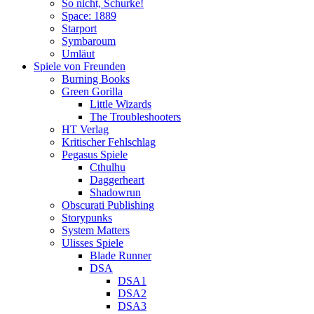
So nicht, Schurke!
Space: 1889
Starport
Symbaroum
Umläut
Spiele von Freunden
Burning Books
Green Gorilla
Little Wizards
The Troubleshooters
HT Verlag
Kritischer Fehlschlag
Pegasus Spiele
Cthulhu
Daggerheart
Shadowrun
Obscurati Publishing
Storypunks
System Matters
Ulisses Spiele
Blade Runner
DSA
DSA1
DSA2
DSA3