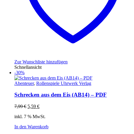
Zur Wunschliste hinzufügen
Schnellansicht
-30%
Abenteuer
,
Rollenspiele Uhrwerk Verlag
Schrecken aus dem Eis (AB14) – PDF
Ursprünglicher
Aktueller
7,99
€
5,59
€
Preis
Preis
inkl. 7 % MwSt.
war:
ist:
7,99 €
5,59 €.
In den Warenkorb