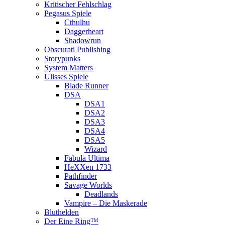
Kritischer Fehlschlag
Pegasus Spiele
Cthulhu
Daggerheart
Shadowrun
Obscurati Publishing
Storypunks
System Matters
Ulisses Spiele
Blade Runner
DSA
DSA1
DSA2
DSA3
DSA4
DSA5
Wizard
Fabula Ultima
HeXXen 1733
Pathfinder
Savage Worlds
Deadlands
Vampire – Die Maskerade
Bluthelden
Der Eine Ring™