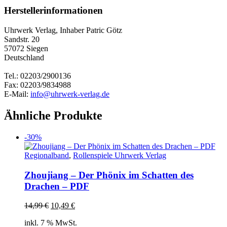
Herstellerinformationen
Uhrwerk Verlag, Inhaber Patric Götz
Sandstr. 20
57072 Siegen
Deutschland
Tel.: 02203/2900136
Fax: 02203/9834988
E-Mail:
info@uhrwerk-verlag.de
Ähnliche Produkte
-30%
Regionalband
,
Rollenspiele Uhrwerk Verlag
Zhoujiang – Der Phönix im Schatten des
Drachen – PDF
Ursprünglicher
Aktueller
14,99
€
10,49
€
Preis
Preis
inkl. 7 % MwSt.
war:
ist: