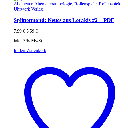
Abenteuer
,
Abenteueranthologie
,
Rollenspiele
,
Rollenspiele
Uhrwerk Verlag
Splittermond: Neues aus Lorakis #2 – PDF
Ursprünglicher
Aktueller
7,99
€
5,59
€
Preis
Preis
inkl. 7 % MwSt.
war:
ist:
7,99 €
5,59 €.
In den Warenkorb