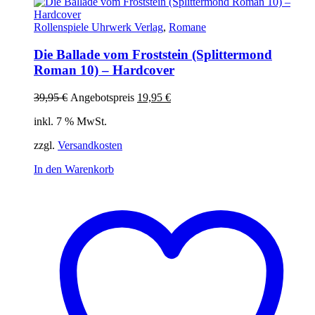
Rollenspiele Uhrwerk Verlag
,
Romane
Die Ballade vom Froststein (Splittermond
Roman 10) – Hardcover
Ursprünglicher
Aktueller
39,95
€
Angebotspreis
19,95
€
Preis
Preis
inkl. 7 % MwSt.
war:
ist:
39,95 €
19,95 €.
zzgl.
Versandkosten
In den Warenkorb