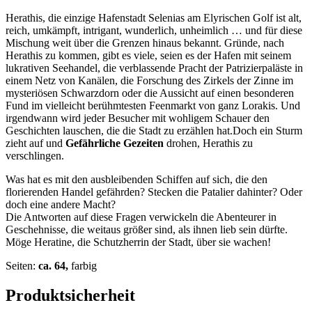
Herathis, die einzige Hafenstadt Selenias am Elyrischen Golf ist alt,
reich, umkämpft, intrigant, wunderlich, unheimlich … und für diese
Mischung weit über die Grenzen hinaus bekannt. Gründe, nach
Herathis zu kommen, gibt es viele, seien es der Hafen mit seinem
lukrativen Seehandel, die verblassende Pracht der Patrizierpaläste in
einem Netz von Kanälen, die Forschung des Zirkels der Zinne im
mysteriösen Schwarzdorn oder die Aussicht auf einen besonderen
Fund im vielleicht berühmtesten Feenmarkt von ganz Lorakis. Und
irgendwann wird jeder Besucher mit wohligem Schauer den
Geschichten lauschen, die die Stadt zu erzählen hat.Doch ein Sturm
zieht auf und
Gefährliche Gezeiten
drohen, Herathis zu
verschlingen.
Was hat es mit den ausbleibenden Schiffen auf sich, die den
florierenden Handel gefährden? Stecken die Patalier dahinter? Oder
doch eine andere Macht?
Die Antworten auf diese Fragen verwickeln die Abenteurer in
Geschehnisse, die weitaus größer sind, als ihnen lieb sein dürfte.
Möge Heratine, die Schutzherrin der Stadt, über sie wachen!
Seiten:
ca. 64,
farbig
Produktsicherheit