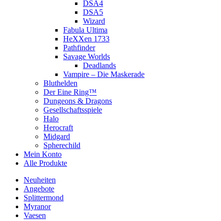
DSA4
DSA5
Wizard
Fabula Ultima
HeXXen 1733
Pathfinder
Savage Worlds
Deadlands
Vampire – Die Maskerade
Bluthelden
Der Eine Ring™
Dungeons & Dragons
Gesellschaftsspiele
Halo
Herocraft
Midgard
Spherechild
Mein Konto
Alle Produkte
Neuheiten
Angebote
Splittermond
Myranor
Vaesen