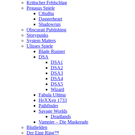
Kritischer Fehlschlag
Pegasus Spiele
Cthulhu
Daggerheart
Shadowrun
Obscurati Publishing
Storypunks
System Matters
Ulisses Spiele
Blade Runner
DSA
DSA1
DSA2
DSA3
DSA4
DSA5
Wizard
Fabula Ultima
HeXXen 1733
Pathfinder
Savage Worlds
Deadlands
Vampire – Die Maskerade
Bluthelden
Der Eine Ring™