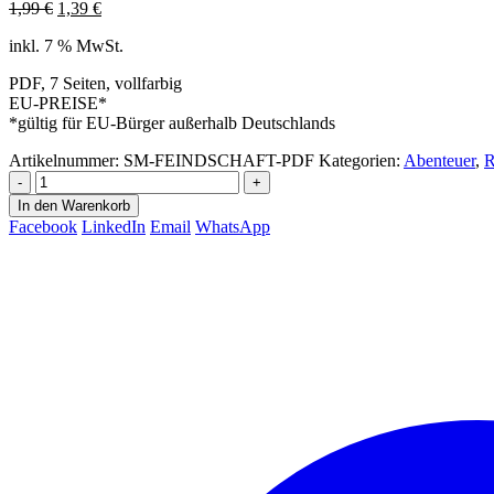
Ursprünglicher
Aktueller
1,99
€
1,39
€
Preis
Preis
inkl. 7 % MwSt.
war:
ist:
1,99 €
1,39 €.
PDF, 7 Seiten, vollfarbig
EU-PREISE*
*gültig für EU-Bürger außerhalb Deutschlands
Artikelnummer:
SM-FEINDSCHAFT-PDF
Kategorien:
Abenteuer
,
R
-
+
In den Warenkorb
Facebook
LinkedIn
Email
WhatsApp