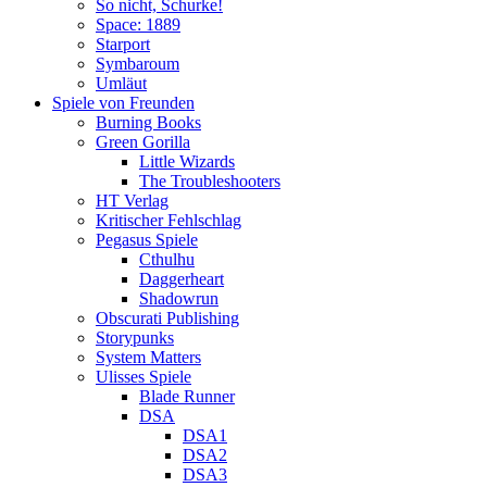
So nicht, Schurke!
Space: 1889
Starport
Symbaroum
Umläut
Spiele von Freunden
Burning Books
Green Gorilla
Little Wizards
The Troubleshooters
HT Verlag
Kritischer Fehlschlag
Pegasus Spiele
Cthulhu
Daggerheart
Shadowrun
Obscurati Publishing
Storypunks
System Matters
Ulisses Spiele
Blade Runner
DSA
DSA1
DSA2
DSA3