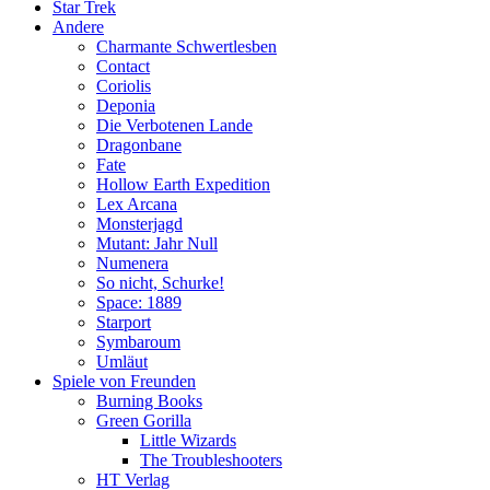
Star Trek
Andere
Charmante Schwertlesben
Contact
Coriolis
Deponia
Die Verbotenen Lande
Dragonbane
Fate
Hollow Earth Expedition
Lex Arcana
Monsterjagd
Mutant: Jahr Null
Numenera
So nicht, Schurke!
Space: 1889
Starport
Symbaroum
Umläut
Spiele von Freunden
Burning Books
Green Gorilla
Little Wizards
The Troubleshooters
HT Verlag