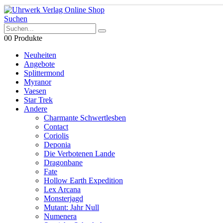
Suchen
0
0 Produkte
Neuheiten
Angebote
Splittermond
Myranor
Vaesen
Star Trek
Andere
Charmante Schwertlesben
Contact
Coriolis
Deponia
Die Verbotenen Lande
Dragonbane
Fate
Hollow Earth Expedition
Lex Arcana
Monsterjagd
Mutant: Jahr Null
Numenera